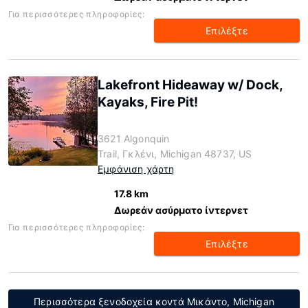
Για περισσότερες πληροφορίες:
Επιλέξτε
Lakefront Hideaway w/ Dock,
Kayaks, Fire Pit!
3621 Algonquin
Trail, Γκλένι, Michigan 48737, US
Εμφάνιση χάρτη
17.8 km
Δωρεάν ασύρματο ίντερνετ
Για περισσότερες πληροφορίες:
Επιλέξτε
Περισσότερα ξενοδοχεία κοντά Μικάντο, Michigan