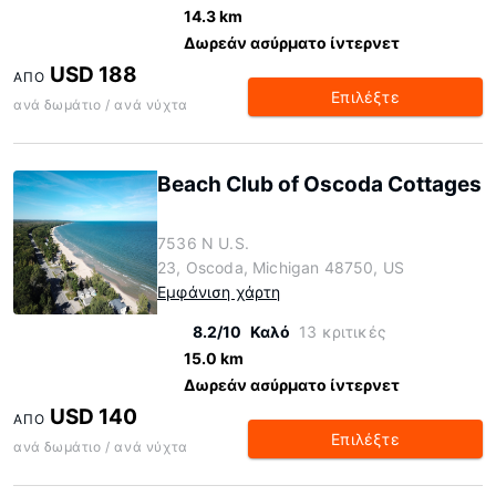
14.3 km
Δωρεάν ασύρματο ίντερνετ
USD 188
ΑΠΌ
Επιλέξτε
ανά δωμάτιο / ανά νύχτα
Beach Club of Oscoda Cottages
7536 N U.S.
23, Oscoda, Michigan 48750, US
Εμφάνιση χάρτη
8.2/10
Καλό
13 κριτικές
15.0 km
Δωρεάν ασύρματο ίντερνετ
USD 140
ΑΠΌ
Επιλέξτε
ανά δωμάτιο / ανά νύχτα