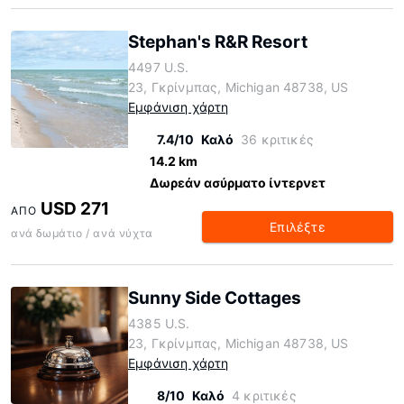
Stephan's R&R Resort
4497 U.S.
23, Γκρίνμπας, Michigan 48738, US
Εμφάνιση χάρτη
7.4/10
Καλό
36 κριτικές
14.2 km
Δωρεάν ασύρματο ίντερνετ
USD 271
ΑΠΌ
Επιλέξτε
ανά δωμάτιο / ανά νύχτα
Sunny Side Cottages
4385 U.S.
23, Γκρίνμπας, Michigan 48738, US
Εμφάνιση χάρτη
8/10
Καλό
4 κριτικές