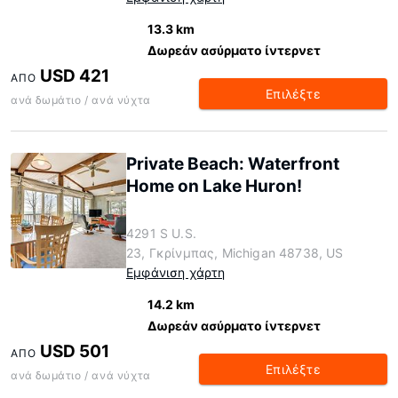
13.3 km
Δωρεάν ασύρματο ίντερνετ
USD 421
ΑΠΌ
Επιλέξτε
ανά δωμάτιο / ανά νύχτα
Private Beach: Waterfront
Home on Lake Huron!
4291 S U.S.
23, Γκρίνμπας, Michigan 48738, US
Εμφάνιση χάρτη
14.2 km
Δωρεάν ασύρματο ίντερνετ
USD 501
ΑΠΌ
Επιλέξτε
ανά δωμάτιο / ανά νύχτα