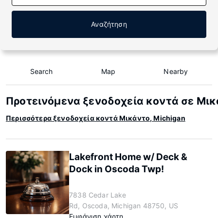
Αναζήτηση
Search
Map
Nearby
Προτεινόμενα ξενοδοχεία κοντά σε Μικ
Περισσότερα ξενοδοχεία κοντά Μικάντο, Michigan
Lakefront Home w/ Deck &
Dock in Oscoda Twp!
7838 Cedar Lake
Rd, Oscoda, Michigan 48750, US
Εμφάνιση χάρτη