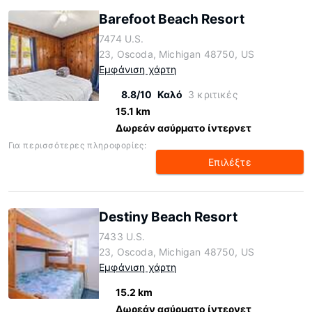
Barefoot Beach Resort
7474 U.S.
23, Oscoda, Michigan 48750, US
Εμφάνιση χάρτη
8.8/10
Καλό
3 κριτικές
15.1 km
Δωρεάν ασύρματο ίντερνετ
Για περισσότερες πληροφορίες:
Επιλέξτε
Destiny Beach Resort
7433 U.S.
23, Oscoda, Michigan 48750, US
Εμφάνιση χάρτη
15.2 km
Δωρεάν ασύρματο ίντερνετ