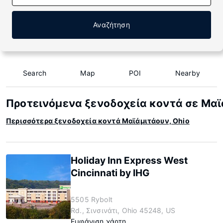
Αναζήτηση
Search
Map
POI
Nearby
Προτεινόμενα ξενοδοχεία κοντά σε Μαϊ
Περισσότερα ξενοδοχεία κοντά Μαϊάμιτάουν, Ohio
Holiday Inn Express West
Cincinnati by IHG
5505 Rybolt
Rd., Σινσινάτι, Ohio 45248, US
Εμφάνιση χάρτη