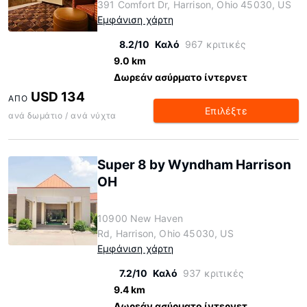
391 Comfort Dr, Harrison, Ohio 45030, US
Εμφάνιση χάρτη
8.2/10
Καλό
967 κριτικές
9.0 km
Δωρεάν ασύρματο ίντερνετ
USD 134
ΑΠΌ
Επιλέξτε
ανά δωμάτιο / ανά νύχτα
Super 8 by Wyndham Harrison
OH
10900 New Haven
Rd, Harrison, Ohio 45030, US
Εμφάνιση χάρτη
7.2/10
Καλό
937 κριτικές
9.4 km
Δωρεάν ασύρματο ίντερνετ