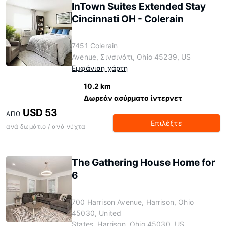
InTown Suites Extended Stay
Cincinnati OH - Colerain
7451 Colerain
Avenue, Σινσινάτι, Ohio 45239, US
Εμφάνιση χάρτη
10.2 km
Δωρεάν ασύρματο ίντερνετ
USD 53
ΑΠΌ
Επιλέξτε
ανά δωμάτιο / ανά νύχτα
The Gathering House Home for
6
700 Harrison Avenue, Harrison, Ohio
45030, United
States, Harrison, Ohio 45030, US