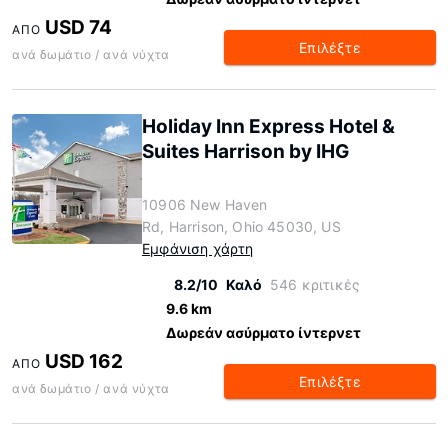
USD 74
ΑΠΌ
Επιλέξτε
ανά δωμάτιο / ανά νύχτα
Holiday Inn Express Hotel &
Suites Harrison by IHG
10906 New Haven
Rd, Harrison, Ohio 45030, US
Εμφάνιση χάρτη
8.2/10
Καλό
546 κριτικές
9.6 km
Δωρεάν ασύρματο ίντερνετ
USD 162
ΑΠΌ
Επιλέξτε
ανά δωμάτιο / ανά νύχτα