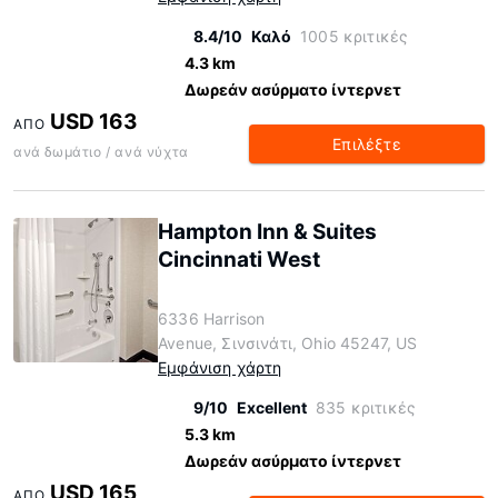
8.4/10
Καλό
1005 κριτικές
4.3 km
Δωρεάν ασύρματο ίντερνετ
USD 163
ΑΠΌ
Επιλέξτε
ανά δωμάτιο / ανά νύχτα
Hampton Inn & Suites
Cincinnati West
6336 Harrison
Avenue, Σινσινάτι, Ohio 45247, US
Εμφάνιση χάρτη
9/10
Excellent
835 κριτικές
5.3 km
Δωρεάν ασύρματο ίντερνετ
USD 165
ΑΠΌ