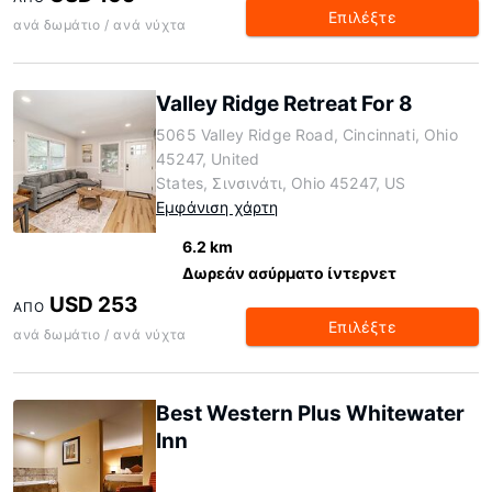
Επιλέξτε
ανά δωμάτιο / ανά νύχτα
Valley Ridge Retreat For 8
5065 Valley Ridge Road, Cincinnati, Ohio
45247, United
States, Σινσινάτι, Ohio 45247, US
Εμφάνιση χάρτη
6.2 km
Δωρεάν ασύρματο ίντερνετ
USD 253
ΑΠΌ
Επιλέξτε
ανά δωμάτιο / ανά νύχτα
Best Western Plus Whitewater
Inn