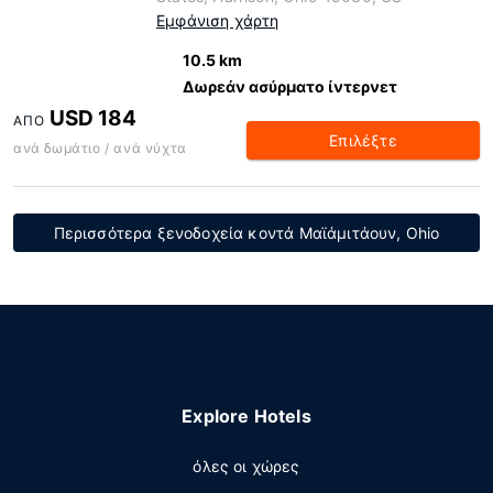
Εμφάνιση χάρτη
10.5 km
Δωρεάν ασύρματο ίντερνετ
USD 184
ΑΠΌ
Επιλέξτε
ανά δωμάτιο / ανά νύχτα
Περισσότερα ξενοδοχεία κοντά Μαϊάμιτάουν, Ohio
Explore Hotels
όλες οι χώρες