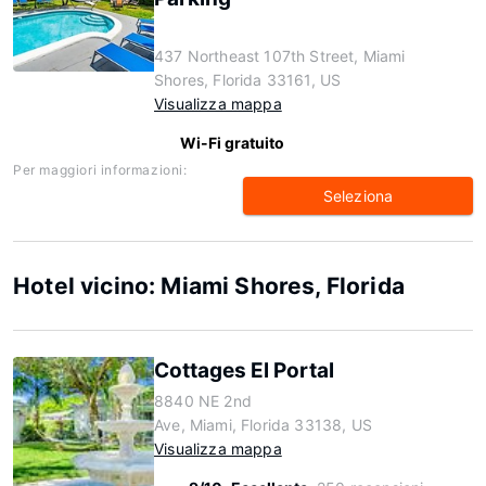
437 Northeast 107th Street, Miami
Shores, Florida 33161, US
Visualizza mappa
Wi-Fi gratuito
Per maggiori informazioni:
Seleziona
Hotel vicino: Miami Shores, Florida
Cottages El Portal
8840 NE 2nd
Ave, Miami, Florida 33138, US
Visualizza mappa