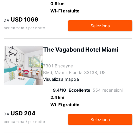
0.9 km
Wi-Fi gratuito
USD 1069
DA
Seleziona
per camera / per notte
The Vagabond Hotel Miami
7301 Biscayne
Blvd, Miami, Florida 33138, US
Visualizza mappa
9.4/10
Eccellente
554 recensioni
2.4 km
Wi-Fi gratuito
USD 204
DA
Seleziona
per camera / per notte