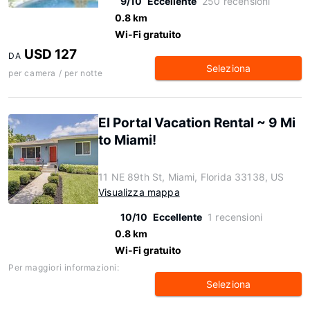
9/10
Eccellente
250 recensioni
0.8 km
Wi-Fi gratuito
USD 127
DA
Seleziona
per camera / per notte
El Portal Vacation Rental ~ 9 Mi
to Miami!
11 NE 89th St, Miami, Florida 33138, US
Visualizza mappa
10/10
Eccellente
1 recensioni
0.8 km
Wi-Fi gratuito
Per maggiori informazioni:
Seleziona