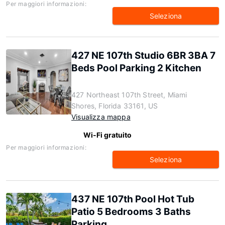
Per maggiori informazioni:
Seleziona
427 NE 107th Studio 6BR 3BA 7
Beds Pool Parking 2 Kitchen
427 Northeast 107th Street, Miami
Shores, Florida 33161, US
Visualizza mappa
Wi-Fi gratuito
Per maggiori informazioni:
Seleziona
437 NE 107th Pool Hot Tub
Patio 5 Bedrooms 3 Baths
Parking