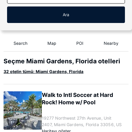
Ara
Search
Map
POI
Nearby
Seçme Miami Gardens, Florida otelleri
32 otelin tümü: Miami Gardens, Florida
Walk to Intl Soccer at Hard
Rock! Home w/ Pool
19277 Northwest 27th Avenue, Unit
2407, Miami Gardens, Florida 33056, US
Haritayı göster