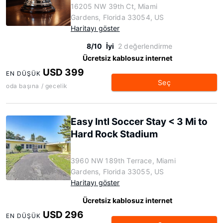
16205 NW 39th Ct, Miami
Gardens, Florida 33054, US
Haritayı göster
8/10
İyi
2 değerlendirme
Ücretsiz kablosuz internet
USD 399
EN DÜŞÜK
Seç
oda başına / gecelik
Easy Intl Soccer Stay < 3 Mi to
Hard Rock Stadium
3960 NW 189th Terrace, Miami
Gardens, Florida 33055, US
Haritayı göster
Ücretsiz kablosuz internet
USD 296
EN DÜŞÜK