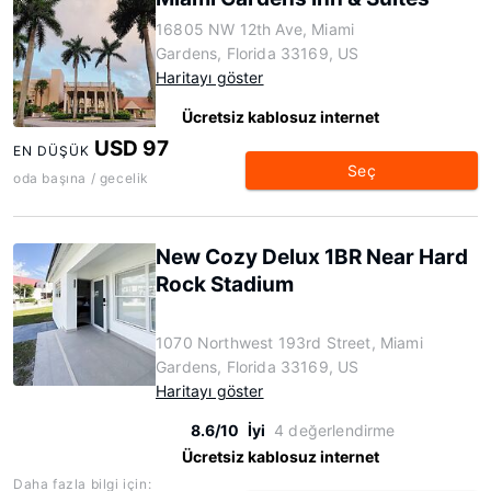
16805 NW 12th Ave, Miami
Gardens, Florida 33169, US
Haritayı göster
Ücretsiz kablosuz internet
USD 97
EN DÜŞÜK
Seç
oda başına / gecelik
New Cozy Delux 1BR Near Hard
Rock Stadium
1070 Northwest 193rd Street, Miami
Gardens, Florida 33169, US
Haritayı göster
8.6/10
İyi
4 değerlendirme
Ücretsiz kablosuz internet
Daha fazla bilgi için: