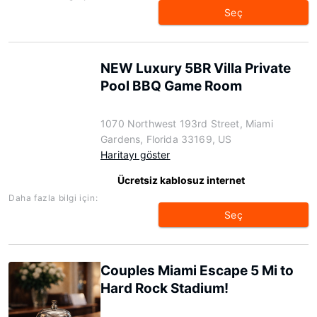
Seç
NEW Luxury 5BR Villa Private
Pool BBQ Game Room
1070 Northwest 193rd Street, Miami
Gardens, Florida 33169, US
Haritayı göster
Ücretsiz kablosuz internet
Daha fazla bilgi için:
Seç
Couples Miami Escape 5 Mi to
Hard Rock Stadium!