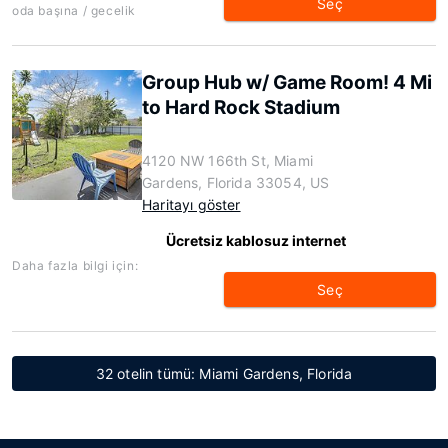
Seç
oda başına / gecelik
Group Hub w/ Game Room! 4 Mi
to Hard Rock Stadium
4120 NW 166th St, Miami
Gardens, Florida 33054, US
Haritayı göster
Ücretsiz kablosuz internet
Daha fazla bilgi için:
Seç
32 otelin tümü: Miami Gardens, Florida