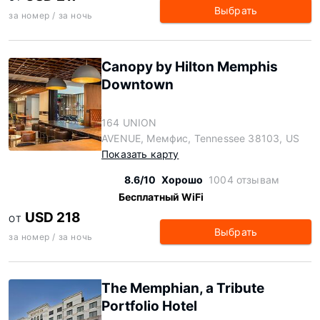
Выбрать
за номер / за ночь
Canopy by Hilton Memphis
Downtown
164 UNION
AVENUE, Мемфис, Tennessee 38103, US
Показать карту
8.6/10
Хорошо
1004 отзывам
Бесплатный WiFi
USD 218
ОТ
Выбрать
за номер / за ночь
The Memphian, a Tribute
Portfolio Hotel