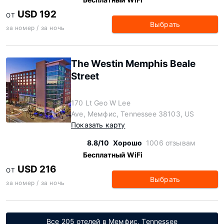
USD 192
ОТ
Выбрать
за номер / за ночь
The Westin Memphis Beale
Street
170 Lt Geo W Lee
Ave, Мемфис, Tennessee 38103, US
Показать карту
8.8/10
Хорошо
1006 отзывам
Бесплатный WiFi
USD 216
ОТ
Выбрать
за номер / за ночь
Все 205 отелей в Мемфис, Tennessee