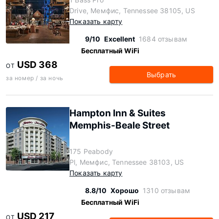
Drive, Мемфис, Tennessee 38105, US
Показать карту
9/10
Excellent
1684 отзывам
Бесплатный WiFi
USD 368
ОТ
Выбрать
за номер / за ночь
Hampton Inn & Suites
Memphis-Beale Street
175 Peabody
Pl, Мемфис, Tennessee 38103, US
Показать карту
8.8/10
Хорошо
1310 отзывам
Бесплатный WiFi
USD 217
ОТ