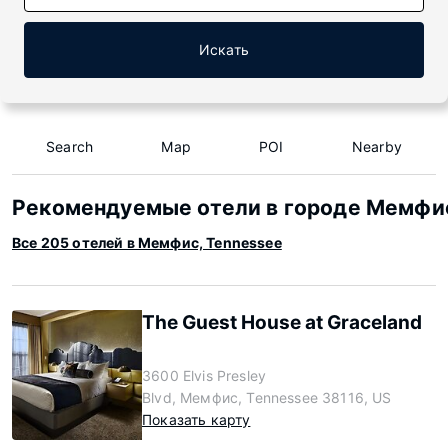
Искать
Search
Map
POI
Nearby
Рекомендуемые отели в городе Мемфис
Все 205 отелей в Мемфис, Tennessee
The Guest House at Graceland
3600 Elvis Presley
Blvd, Мемфис, Tennessee 38116, US
Показать карту