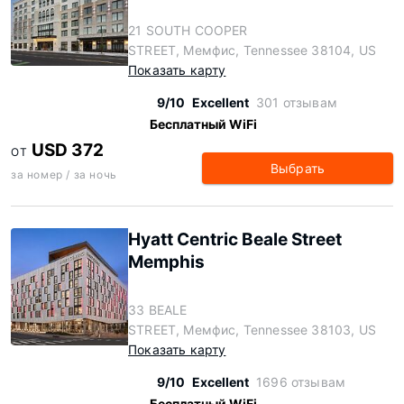
21 SOUTH COOPER
STREET, Мемфис, Tennessee 38104, US
Показать карту
9/10
Excellent
301 отзывам
Бесплатный WiFi
USD 372
ОТ
Выбрать
за номер / за ночь
Hyatt Centric Beale Street
Memphis
33 BEALE
STREET, Мемфис, Tennessee 38103, US
Показать карту
9/10
Excellent
1696 отзывам
Бесплатный WiFi