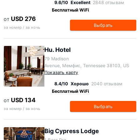
9.6/10
Excellent
2848 отзывам
Бесплатный WiFi
USD 276
ОТ
Выбрать
за номер / за ночь
Hu. Hotel
79 Madison
Avenue, Мемфис, Tennessee 38103, US
Показать карту
8.4/10
Хорошо
2040 отзывам
Бесплатный WiFi
USD 134
ОТ
Выбрать
за номер / за ночь
Big Cypress Lodge
1 Bass Pro