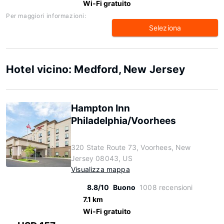
Wi-Fi gratuito
Per maggiori informazioni:
Seleziona
Hotel vicino: Medford, New Jersey
Hampton Inn
Philadelphia/Voorhees
320 State Route 73, Voorhees, New
Jersey 08043, US
Visualizza mappa
8.8/10
Buono
1008 recensioni
7.1 km
Wi-Fi gratuito