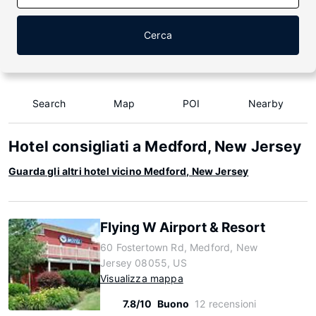
Cerca
Search
Map
POI
Nearby
Hotel consigliati a Medford, New Jersey
Guarda gli altri hotel vicino Medford, New Jersey
Flying W Airport & Resort
60 Fostertown Rd, Medford, New
Jersey 08055, US
Visualizza mappa
7.8/10
Buono
12 recensioni