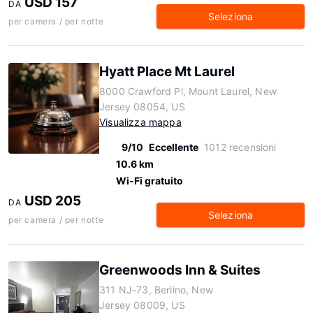
USD 157
DA
Seleziona
per camera / per notte
Hyatt Place Mt Laurel
8000 Crawford Pl, Mount Laurel, New
Jersey 08054, US
Visualizza mappa
9/10
Eccellente
1012 recensioni
10.6 km
Wi-Fi gratuito
USD 205
DA
Seleziona
per camera / per notte
Greenwoods Inn & Suites
311 NJ-73, Berlino, New
Jersey 08009, US