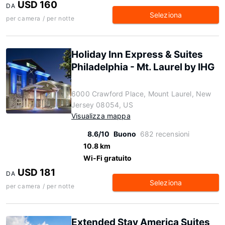
USD 160
DA
Seleziona
per camera / per notte
Holiday Inn Express & Suites
Philadelphia - Mt. Laurel by IHG
6000 Crawford Place, Mount Laurel, New
Jersey 08054, US
Visualizza mappa
8.6/10
Buono
682 recensioni
10.8 km
Wi-Fi gratuito
USD 181
DA
Seleziona
per camera / per notte
Extended Stay America Suites