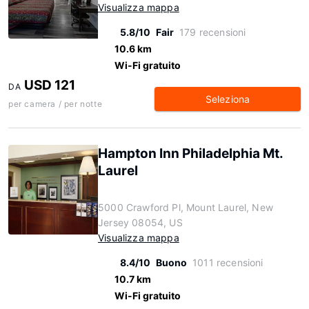
Visualizza mappa
5.8/10
Fair
179 recensioni
10.6 km
Wi-Fi gratuito
USD 121
DA
Seleziona
per camera / per notte
Hampton Inn Philadelphia Mt.
Laurel
5000 Crawford Pl, Mount Laurel, New
Jersey 08054, US
Visualizza mappa
8.4/10
Buono
1011 recensioni
10.7 km
Wi-Fi gratuito