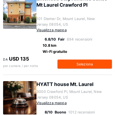
Mt Laurel Crawford Pl
101 Diemer Dr, Mount Laurel, New
Jersey 08054, US
Visualizza mappa
6.8/10
Fair
894 recensioni
10.8 km
Wi-Fi gratuito
USD 135
DA
Seleziona
per camera / per notte
HYATT house Mt. Laurel
3000 Crawford Pl, Mount Laurel, New
Jersey 08054, US
Visualizza mappa
8/10
Buono
1012 recensioni