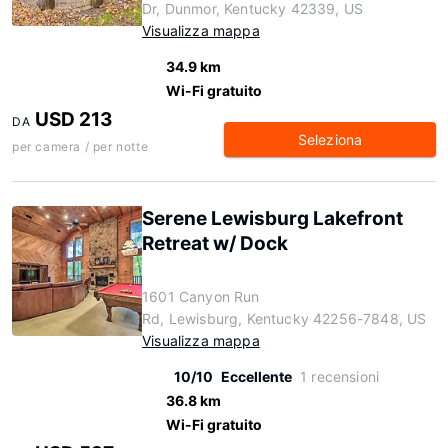
Dr, Dunmor, Kentucky 42339, US
Visualizza mappa
34.9 km
Wi-Fi gratuito
USD 213
DA
Seleziona
per camera / per notte
Serene Lewisburg Lakefront
Retreat w/ Dock
1601 Canyon Run
Rd, Lewisburg, Kentucky 42256-7848, US
Visualizza mappa
10/10
Eccellente
1 recensioni
36.8 km
Wi-Fi gratuito