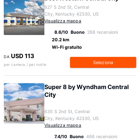
627 S 2nd St, Central
City, Kentucky 42330, US
Visualizza mappa
8.6/10
Buono
268 recensioni
20.2 km
Wi-Fi gratuito
USD 113
DA
Seleziona
per camera / per notte
Super 8 by Wyndham Central
City
635 S 2nd St, Central
City, Kentucky 42330, US
Visualizza mappa
7.4/10
Buono
466 recensioni