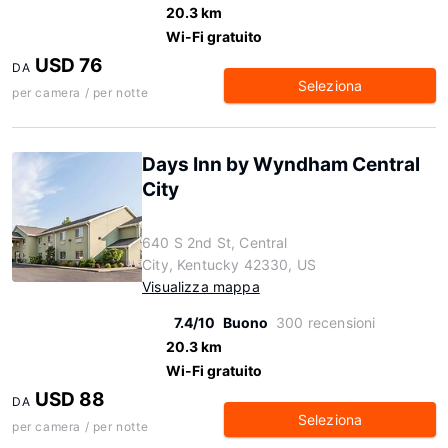
20.3 km
Wi-Fi gratuito
USD 76
DA
Seleziona
per camera / per notte
Days Inn by Wyndham Central
City
640 S 2nd St, Central
City, Kentucky 42330, US
Visualizza mappa
7.4/10
Buono
300 recensioni
20.3 km
Wi-Fi gratuito
USD 88
DA
Seleziona
per camera / per notte