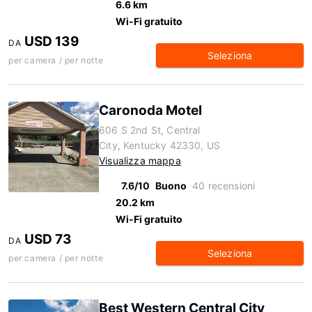
6.6 km
Wi-Fi gratuito
USD 139
DA
Seleziona
per camera / per notte
Caronoda Motel
606 S 2nd St, Central
City, Kentucky 42330, US
Visualizza mappa
7.6/10
Buono
40 recensioni
20.2 km
Wi-Fi gratuito
USD 73
DA
Seleziona
per camera / per notte
Best Western Central City