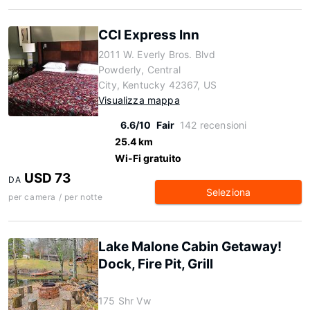
CCI Express Inn
2011 W. Everly Bros. Blvd
Powderly, Central
City, Kentucky 42367, US
Visualizza mappa
6.6/10
Fair
142 recensioni
25.4 km
Wi-Fi gratuito
USD 73
DA
Seleziona
per camera / per notte
Lake Malone Cabin Getaway!
Dock, Fire Pit, Grill
175 Shr Vw