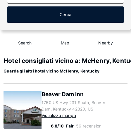
Cerca
Search
Map
Nearby
Hotel consigliati vicino a: McHenry, Kent
Guarda gli altri hotel vicino McHenry, Kentucky
Beaver Dam Inn
1750 US Hwy 231 South, Beaver
Dam, Kentucky 42320, US
Visualizza mappa
6.8/10
Fair
56 recensioni