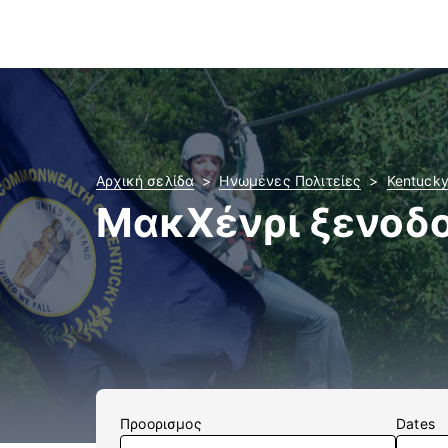
Αρχική σελίδα
Ηνωμένες Πολιτείες
Kentuck
ΜακΧένρι ξενοδο
Προορισμος
Dates