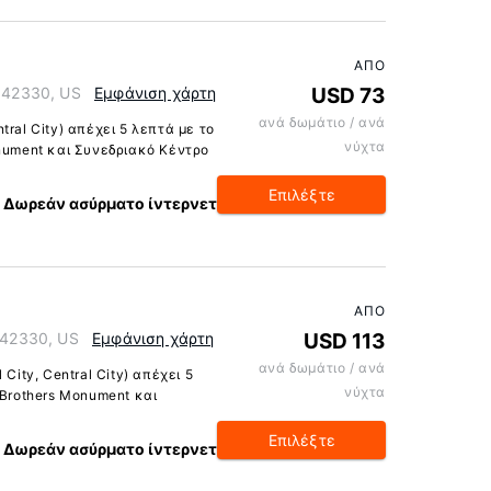
ΑΠΌ
y 42330, US
Εμφάνιση χάρτη
USD 73
ανά δωμάτιο / ανά
ral City) απέχει 5 λεπτά με το
νύχτα
onument και Συνεδριακό Κέντρο
Επιλέξτε
Δωρεάν ασύρματο ίντερνετ
ΑΠΌ
y 42330, US
Εμφάνιση χάρτη
USD 113
ανά δωμάτιο / ανά
City, Central City) απέχει 5
νύχτα
 Brothers Monument και
Επιλέξτε
Δωρεάν ασύρματο ίντερνετ