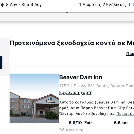
αβ 8 Αυγ - Κυρ 9 Αυγ
1 Δωμάτιο, 2 Ενήλικες, 0 
Προτεινόμενα ξενοδοχεία κοντά σε Μ
Περ
Beaver Dam Inn
1750 US Hwy 231 South, Beaver Dam
Εμφάνιση χάρτη
Αυτό το κατάλυμα (Beaver Dam Inn, Bea
αμάξι από: Πάρκο Beaver Dam City Par
Όλνταμ. Αυτό το ξενοδοχείο...
Περισσό
6.8/10
Fair
6.6 km
56 κριτικές