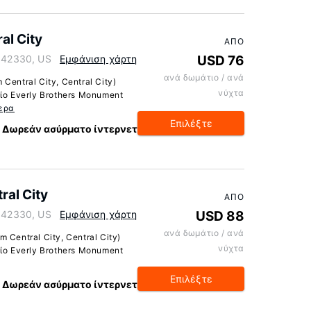
al City
ΑΠΌ
y 42330, US
Εμφάνιση χάρτη
USD 76
ανά δωμάτιο / ανά
entral City, Central City)
νύχτα
ίο Everly Brothers Monument
ερα
Επιλέξτε
Δωρεάν ασύρματο ίντερνετ
al City
ΑΠΌ
y 42330, US
Εμφάνιση χάρτη
USD 88
ανά δωμάτιο / ανά
Central City, Central City)
νύχτα
ίο Everly Brothers Monument
Επιλέξτε
Δωρεάν ασύρματο ίντερνετ