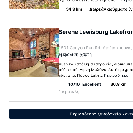
αγροικία απέχει 26,3 χλμ. από:...
Περισ
34.9 km
Δωρεάν ασύρματο ίν
Serene Lewisburg Lakefron
1601 Canyon Run Rd, Λιούισμπεργκ,
Εμφάνιση χάρτη
Αυτό το κατάλυμα (αγροικία, Λιούισμπε
πόδια από: Λίμνη Μαλόνε. Αυτή η αγροικ
χλμ. από: Πάρκο Lake...
Περισσότερα
10/10
Excellent
36.8 km
1 κριτικές
Περισσότερα ξενοδοχεία κοντ