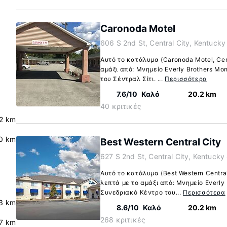
Caronoda Motel
606 S 2nd St, Central City, Kentuck
Αυτό το κατάλυμα (Caronoda Motel, Cent
αμάξι από: Μνημείο Everly Brothers M
του Σέντραλ Σίτι. ...
Περισσότερα
7.6/10
Καλό
20.2 km
40 κριτικές
2 km
.0 km
Best Western Central City
627 S 2nd St, Central City, Kentuck
Αυτό το κατάλυμα (Best Western Central 
λεπτά με το αμάξι από: Μνημείο Everly
Συνεδριακό Κέντρο του...
Περισσότερα
3 km
8.6/10
Καλό
20.2 km
268 κριτικές
.7 km