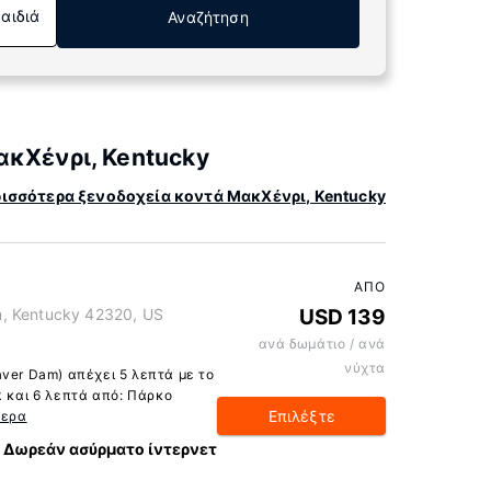
Παιδιά
Αναζήτηση
ακΧένρι, Kentucky
ισσότερα ξενοδοχεία κοντά ΜακΧένρι, Kentucky
ΑΠΌ
, Kentucky 42320, US
USD 139
ανά δωμάτιο / ανά
νύχτα
ver Dam) απέχει 5 λεπτά με το
k και 6 λεπτά από: Πάρκο
Επιλέξτε
τερα
Δωρεάν ασύρματο ίντερνετ