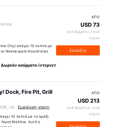
ΑΠΌ
Central
USD 73
ανά δωμάτιο / ανά
νύχτα
tral City) απέχει 10 λεπτά με
Επιλέξτε
 και Νοσοκομείο Κοινότητας
Δωρεάν ασύρματο ίντερνετ
Dock, Fire Pit, Grill
ΑΠΌ
USD 213
339, US
Εμφάνιση χάρτη
ανά δωμάτιο / ανά
νύχτα
πέχει 10 λεπτά με το αμάξι
 Λίμνη Μαλόνε. Αυτή η
Επιλέξτε