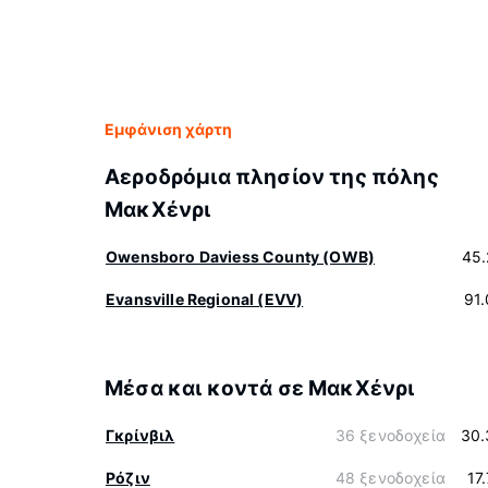
Εμφάνιση χάρτη
Αεροδρόμια πλησίον της πόλης
ΜακΧένρι
Owensboro Daviess County (OWB)
45.
Evansville Regional (EVV)
91
Μέσα και κοντά σε ΜακΧένρι
Γκρίνβιλ
36 ξενοδοχεία
30.
Ρόζιν
48 ξενοδοχεία
17