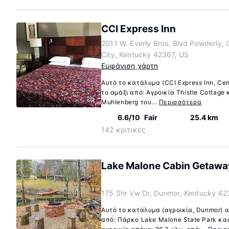
CCI Express Inn
2011 W. Everly Bros. Blvd Powderly, 
City, Kentucky 42367, US
Εμφάνιση χάρτη
Αυτό το κατάλυμα (CCI Express Inn, Cen
το αμάξι από: Αγροικία Thistle Cottage
Muhlenberg του...
Περισσότερα
6.6/10
Fair
25.4 km
142 κριτικές
Lake Malone Cabin Getaway! 
175 Shr Vw Dr, Dunmor, Kentucky 42
Αυτό το κατάλυμα (αγροικία, Dunmor) α
από: Πάρκο Lake Malone State Park και