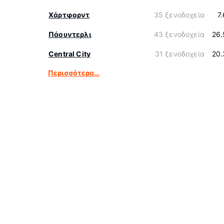
Χάρτφορντ
35 ξενοδοχεία
7
Πάουντερλι
43 ξενοδοχεία
26.
Central City
31 ξενοδοχεία
20.
Περισσότερα…