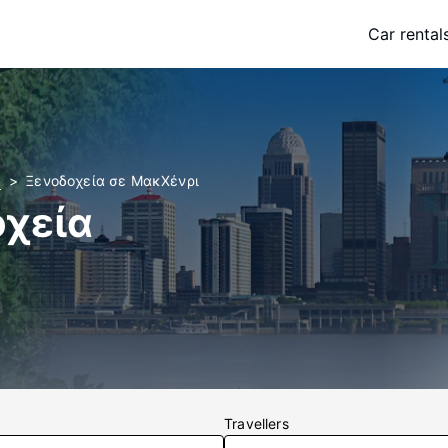
Car rental
y
Ξενοδοχεία σε ΜακΧένρι
χεία
Travellers