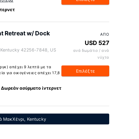
σότερα
τερνετ
t Retreat w/ Dock
ΑΠΌ
USD 527
 Kentucky 42256-7848, US
ανά δωμάτιο / ανά
νύχτα
ργκ) απέχει 9 λεπτά με τα
Επιλέξτε
ία για οικογένειες απέχει 17,8
Δωρεάν ασύρματο ίντερνετ
ά ΜακΧένρι, Kentucky