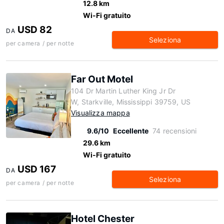
12.8 km
Wi-Fi gratuito
USD 82
DA
Seleziona
per camera / per notte
Far Out Motel
104 Dr Martin Luther King Jr Dr
W, Starkville, Mississippi 39759, US
Visualizza mappa
9.6/10
Eccellente
74 recensioni
29.6 km
Wi-Fi gratuito
USD 167
DA
Seleziona
per camera / per notte
Hotel Chester