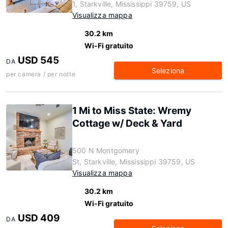
1, Starkville, Mississippi 39759, US
Visualizza mappa
30.2 km
Wi-Fi gratuito
USD 545
DA
Seleziona
per camera / per notte
1 Mi to Miss State: Wremy
Cottage w/ Deck & Yard
500 N Montgomery
St, Starkville, Mississippi 39759, US
Visualizza mappa
30.2 km
Wi-Fi gratuito
USD 409
DA