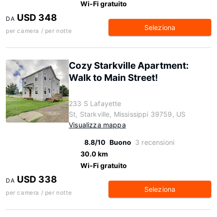
Wi-Fi gratuito
USD 348
DA
Seleziona
per camera / per notte
Cozy Starkville Apartment:
Walk to Main Street!
233 S Lafayette
St, Starkville, Mississippi 39759, US
Visualizza mappa
8.8/10
Buono
3 recensioni
30.0 km
Wi-Fi gratuito
USD 338
DA
Seleziona
per camera / per notte