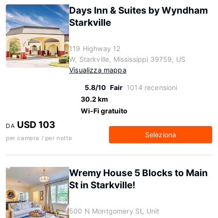
Days Inn & Suites by Wyndham
Starkville
119 Highway 12
W, Starkville, Mississippi 39759, US
Visualizza mappa
5.8/10
Fair
1014 recensioni
30.2 km
Wi-Fi gratuito
USD 103
DA
Seleziona
per camera / per notte
Wremy House 5 Blocks to Main
St in Starkville!
500 N Montgomery St, Unit