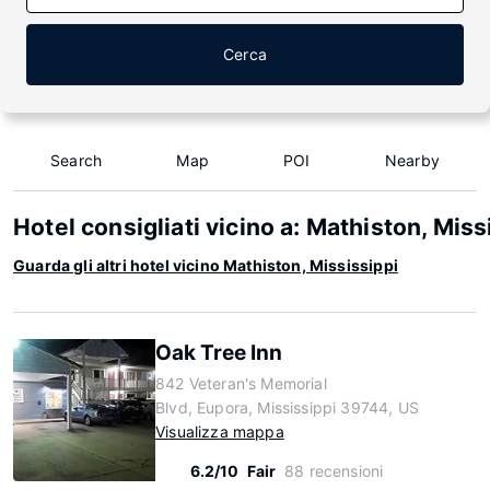
Cerca
Search
Map
POI
Nearby
Hotel consigliati vicino a: Mathiston, Miss
Guarda gli altri hotel vicino Mathiston, Mississippi
Oak Tree Inn
842 Veteran's Memorial
Blvd, Eupora, Mississippi 39744, US
Visualizza mappa
6.2/10
Fair
88 recensioni