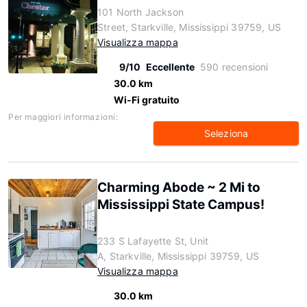
101 North Jackson
Street, Starkville, Mississippi 39759, US
Visualizza mappa
9/10
Eccellente
590 recensioni
30.0 km
Wi-Fi gratuito
Per maggiori informazioni:
Seleziona
Charming Abode ~ 2 Mi to
Mississippi State Campus!
233 S Lafayette St, Unit
A, Starkville, Mississippi 39759, US
Visualizza mappa
30.0 km