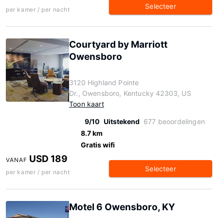
Selecteer
per kamer / per nacht
Courtyard by Marriott
Owensboro
3120 Highland Pointe
Dr., Owensboro, Kentucky 42303, US
Toon kaart
9/10
Uitstekend
677 beoordelingen
8.7 km
Gratis wifi
USD 189
VANAF
Selecteer
per kamer / per nacht
Motel 6 Owensboro, KY