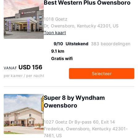
Best Western Plus Owensboro
1018 Goetz
Dr, Owensboro, Kentucky 42301, US
Toon kaart
9/10
Uitstekend
383 beoordelingen
9.1 km
Gratis wifi
USD 156
VANAF
Selecteer
per kamer / per nacht
Super 8 by Wyndham
Owensboro
1027 Goetz Dr By-pass 60, Exit 14
Frederica, Owensboro, Kentucky 42301-
7461, US