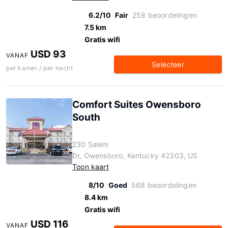
6.2/10
Fair
258 beoordelingen
7.5 km
Gratis wifi
USD 93
VANAF
Selecteer
per kamer / per nacht
Comfort Suites Owensboro
South
230 Salem
Dr, Owensboro, Kentucky 42303, US
Toon kaart
8/10
Goed
568 beoordelingen
8.4 km
Gratis wifi
USD 116
VANAF