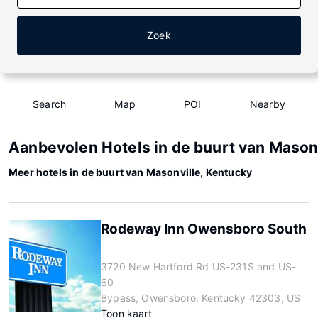
Zoek
Search
Map
POI
Nearby
Aanbevolen Hotels in de buurt van Masonv
Meer hotels in de buurt van Masonville, Kentucky
Rodeway Inn Owensboro South
3720 New Hartford Rd US-231S and US-
60
Bypass, Owensboro, Kentucky 42303, US
Toon kaart