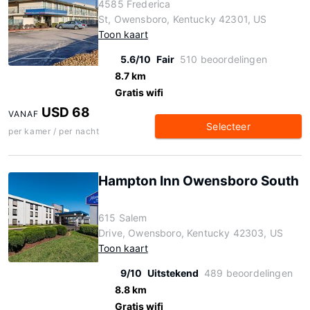
4585 Frederica
St, Owensboro, Kentucky 42301, US
Toon kaart
5.6/10
Fair
510 beoordelingen
8.7 km
Gratis wifi
USD 68
VANAF
Selecteer
per kamer / per nacht
Hampton Inn Owensboro South
615 Salem
Drive, Owensboro, Kentucky 42303, US
Toon kaart
9/10
Uitstekend
489 beoordelingen
8.8 km
Gratis wifi