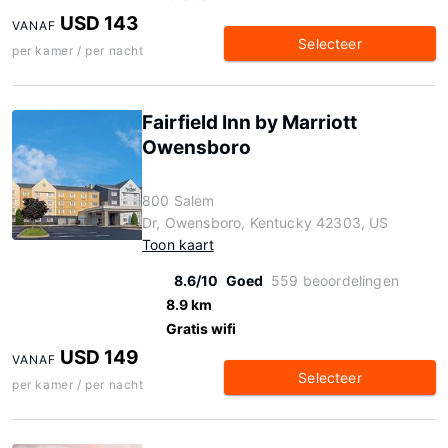
USD 143
VANAF
Selecteer
per kamer / per nacht
Fairfield Inn by Marriott
Owensboro
800 Salem
Dr, Owensboro, Kentucky 42303, US
Toon kaart
8.6/10
Goed
559 beoordelingen
8.9 km
Gratis wifi
USD 149
VANAF
Selecteer
per kamer / per nacht