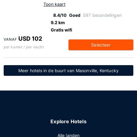
Toon kaart
8.4/10
Goed
597 beoordelingen
9.2 km
Gratis wifi
USD 102
VANAF
Selecteer
per kamer / per nacht
Meer hotels in de buurt van Masonville, Kentucky
Explore Hotels
Alle landen