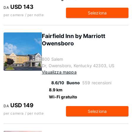
USD 143
DA
Seleziona
per camera / per notte
Fairfield Inn by Marriott
Owensboro
800 Salem
Dr, Owensboro, Kentucky 42303, US
Visualizza mappa
8.6/10
Buono
559 recensioni
8.9 km
Wi-Fi gratuito
USD 149
DA
Seleziona
per camera / per notte