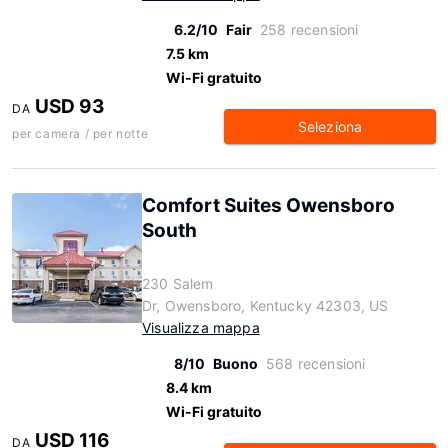
6.2/10
Fair
258 recensioni
7.5 km
Wi-Fi gratuito
USD 93
DA
Seleziona
per camera / per notte
Comfort Suites Owensboro
South
230 Salem
Dr, Owensboro, Kentucky 42303, US
Visualizza mappa
8/10
Buono
568 recensioni
8.4 km
Wi-Fi gratuito
USD 116
DA