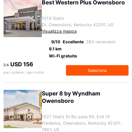
Best Western Plus Owensboro
1018 Goetz
Dr, Owensboro, Kentucky 42301, US
Visualizza mappa
9/10
Eccellente
383 recensioni
9.1 km
Wi-Fi gratuito
USD 156
DA
Seleziona
per camera / per notte
Super 8 by Wyndham
Owensboro
1027 Goetz Dr By-pass 60, Exit 14
Frederica, Owensboro, Kentucky 42301-
7461, US