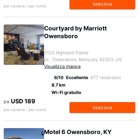
Seleziona
per camera / per notte
Courtyard by Marriott
Owensboro
3120 Highland Pointe
Dr., Owensboro, Kentucky 42303, US
Visualizza mappa
9/10
Eccellente
677 recensioni
8.7 km
Wi-Fi gratuito
USD 189
DA
Seleziona
per camera / per notte
Motel 6 Owensboro, KY