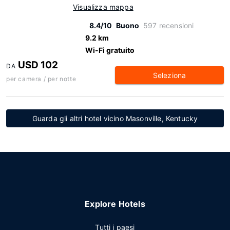
Visualizza mappa
8.4/10
Buono
597 recensioni
9.2 km
Wi-Fi gratuito
USD 102
DA
Seleziona
per camera / per notte
Guarda gli altri hotel vicino Masonville, Kentucky
Explore Hotels
Tutti i paesi