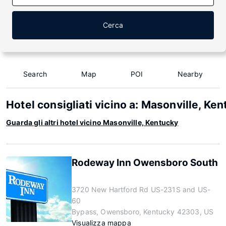
Cerca
Search
Map
POI
Nearby
Hotel consigliati vicino a: Masonville, Ke
Guarda gli altri hotel vicino Masonville, Kentucky
Rodeway Inn Owensboro South
3720 New Hartford Rd US-231S and US-
60
Bypass, Owensboro, Kentucky 42303, US
Visualizza mappa