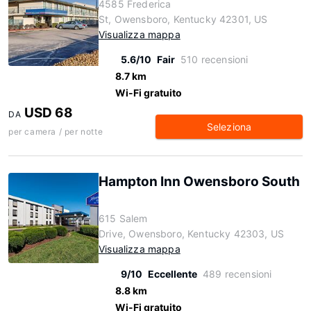
4585 Frederica
St, Owensboro, Kentucky 42301, US
Visualizza mappa
5.6/10
Fair
510 recensioni
8.7 km
Wi-Fi gratuito
USD 68
DA
Seleziona
per camera / per notte
Hampton Inn Owensboro South
615 Salem
Drive, Owensboro, Kentucky 42303, US
Visualizza mappa
9/10
Eccellente
489 recensioni
8.8 km
Wi-Fi gratuito