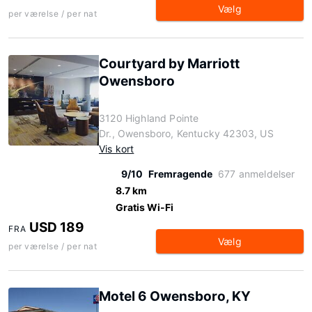
Vælg
per værelse / per nat
Courtyard by Marriott
Owensboro
3120 Highland Pointe
Dr., Owensboro, Kentucky 42303, US
Vis kort
9/10
Fremragende
677 anmeldelser
8.7 km
Gratis Wi-Fi
USD 189
FRA
Vælg
per værelse / per nat
Motel 6 Owensboro, KY