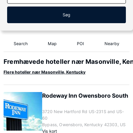
Søg
Search
Map
POI
Nearby
Fremhævede hoteller nær Masonville, Ke
Flere hoteller nær Masonville, Kentucky
Rodeway Inn Owensboro South
3720 New Hartford Rd US-231S and US-
60
Bypass, Owensboro, Kentucky 42303, US
Vis kort