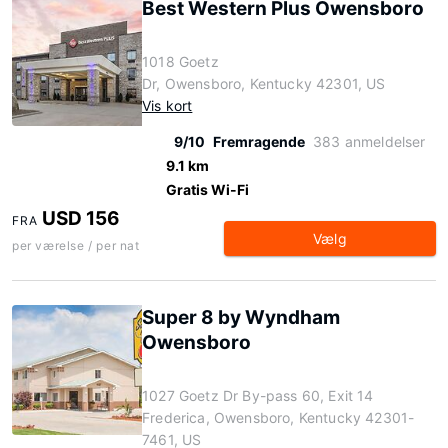
Best Western Plus Owensboro
1018 Goetz
Dr, Owensboro, Kentucky 42301, US
Vis kort
9/10
Fremragende
383 anmeldelser
9.1 km
Gratis Wi-Fi
USD 156
FRA
Vælg
per værelse / per nat
Super 8 by Wyndham
Owensboro
1027 Goetz Dr By-pass 60, Exit 14
Frederica, Owensboro, Kentucky 42301-
7461, US