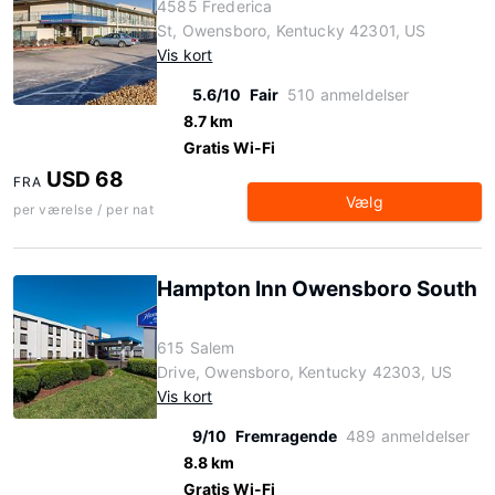
4585 Frederica
St, Owensboro, Kentucky 42301, US
Vis kort
5.6/10
Fair
510 anmeldelser
8.7 km
Gratis Wi-Fi
USD 68
FRA
Vælg
per værelse / per nat
Hampton Inn Owensboro South
615 Salem
Drive, Owensboro, Kentucky 42303, US
Vis kort
9/10
Fremragende
489 anmeldelser
8.8 km
Gratis Wi-Fi