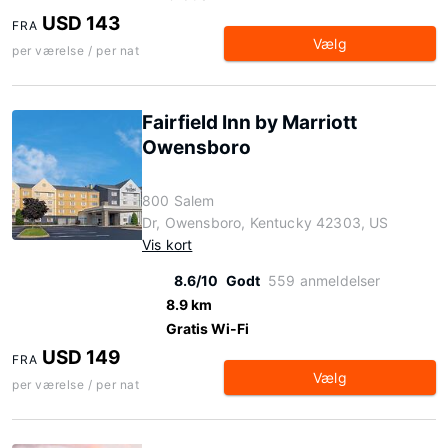
USD 143
FRA
Vælg
per værelse / per nat
Fairfield Inn by Marriott
Owensboro
800 Salem
Dr, Owensboro, Kentucky 42303, US
Vis kort
8.6/10
Godt
559 anmeldelser
8.9 km
Gratis Wi-Fi
USD 149
FRA
Vælg
per værelse / per nat