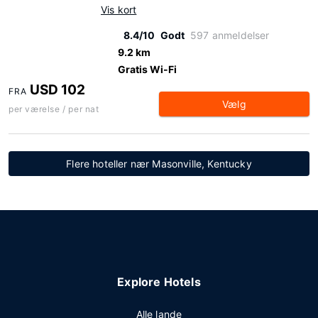
Vis kort
8.4/10
Godt
597 anmeldelser
9.2 km
Gratis Wi-Fi
USD 102
FRA
Vælg
per værelse / per nat
Flere hoteller nær Masonville, Kentucky
Explore Hotels
Alle lande