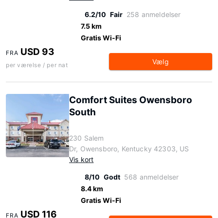
6.2/10
Fair
258 anmeldelser
7.5 km
Gratis Wi-Fi
USD 93
FRA
Vælg
per værelse / per nat
Comfort Suites Owensboro
South
230 Salem
Dr, Owensboro, Kentucky 42303, US
Vis kort
8/10
Godt
568 anmeldelser
8.4 km
Gratis Wi-Fi
USD 116
FRA