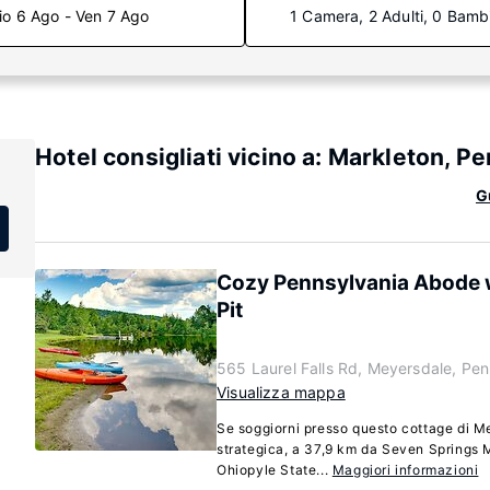
io 6 Ago - Ven 7 Ago
1 Camera, 2 Adulti, 0 Bamb
Hotel consigliati vicino a: Markleton, P
G
Cozy Pennsylvania Abode w/
Pit
565 Laurel Falls Rd, Meyersdale, Pe
Visualizza mappa
Se soggiorni presso questo cottage di Me
strategica, a 37,9 km da Seven Springs 
Ohiopyle State...
Maggiori informazioni