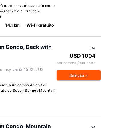
 Garrett, se vuoi essere in meno
Emergency o a Tribunale
i
14.1 km
Wi-Fi gratuito
um Condo, Deck with
DA
USD 1004
per camera / per notte
ennsylvania 15622, US
Seleziona
ente a un campo da golf di
 auto da Seven Springs Mountain
um Condo, Mountain
DA