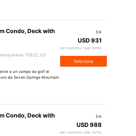
um Condo, Deck with
DA
USD 931
per camera / per notte
ennsylvania 15622, US
Seleziona
ente a un campo da golf di
 auto da Seven Springs Mountain
um Condo, Deck with
DA
USD 988
per camera / per notte