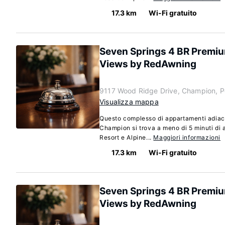
17.3 km
Wi-Fi gratuito
Seven Springs 4 BR Premi
Views by RedAwning
9117 Wood Ridge Drive, Champion, P
Visualizza mappa
Questo complesso di appartamenti adiac
Champion si trova a meno di 5 minuti di
Resort e Alpine...
Maggiori informazioni
17.3 km
Wi-Fi gratuito
Seven Springs 4 BR Premi
Views by RedAwning