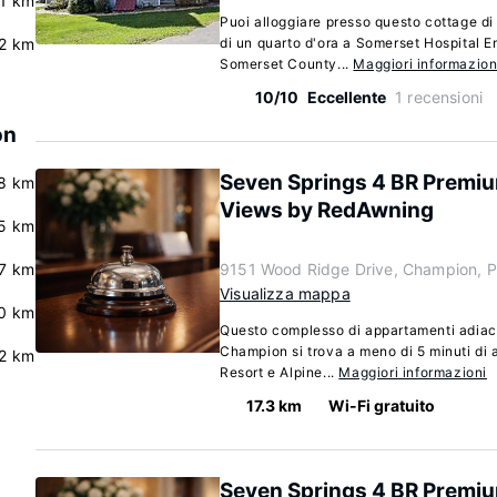
.1 km
Puoi alloggiare presso questo cottage di
.2 km
di un quarto d'ora a Somerset Hospital 
Somerset County...
Maggiori informazion
10/10
Eccellente
1 recensioni
on
Seven Springs 4 BR Premi
8 km
Views by RedAwning
5 km
.7 km
9151 Wood Ridge Drive, Champion, P
Visualizza mappa
.0 km
Questo complesso di appartamenti adiac
Champion si trova a meno di 5 minuti di
2 km
Resort e Alpine...
Maggiori informazioni
17.3 km
Wi-Fi gratuito
Seven Springs 4 BR Premi