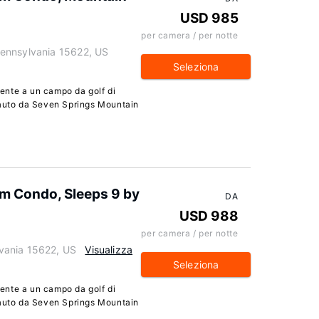
USD 985
per camera / per notte
ennsylvania 15622, US
Seleziona
ente a un campo da golf di
 auto da Seven Springs Mountain
m Condo, Sleeps 9 by
DA
USD 988
per camera / per notte
vania 15622, US
Visualizza
Seleziona
ente a un campo da golf di
 auto da Seven Springs Mountain