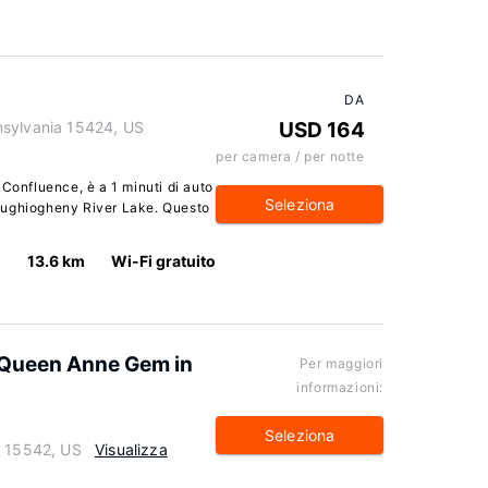
DA
nsylvania 15424, US
USD 164
per camera / per notte
 Confluence, è a 1 minuti di auto
Seleziona
oughiogheny River Lake. Questo
13.6 km
Wi-Fi gratuito
 Queen Anne Gem in
Per maggiori
informazioni:
Seleziona
a 15542, US
Visualizza