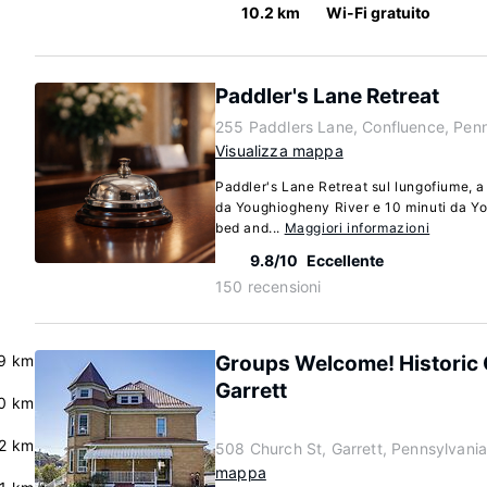
10.2 km
Wi-Fi gratuito
Paddler's Lane Retreat
255 Paddlers Lane, Confluence, Pen
Visualizza mappa
Paddler's Lane Retreat sul lungofiume, a
da Youghiogheny River e 10 minuti da Y
bed and...
Maggiori informazioni
9.8/10
Eccellente
150 recensioni
9 km
Groups Welcome! Historic
Garrett
.0 km
2 km
508 Church St, Garrett, Pennsylvani
mappa