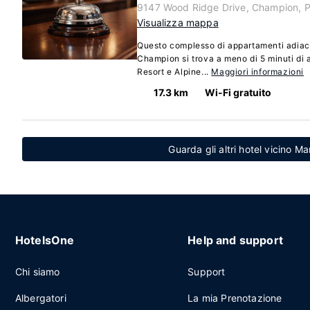
9147 Wood Ridge Drive, Champion, P
Visualizza mappa
Questo complesso di appartamenti adiac
Champion si trova a meno di 5 minuti di
Resort e Alpine...
Maggiori informazioni
17.3 km
Wi-Fi gratuito
Guarda gli altri hotel vicino M
HotelsOne
Help and support
Chi siamo
Support
Albergatori
La mia Prenotazione