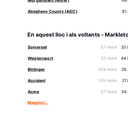
Morgantown (MGW)
64
Allegheny County (AGC)
81
En aquest lloc i als voltants - Marklet
Somerset
87 Hotel
20.
Westernport
32 Hotel
44.
Bittinger
304 Hotel
28
Accident
109 Hotel
27
Acme
97 Hotel
34.
Maggiori…