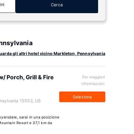
ini
Cerca
ennsylvania
uarda gli altri hotel vicino Markleton, Pennsylvania
 Porch, Grill & Fire
Per maggiori
informazioni:
Seleziona
nnsylvania 15552, US
yersdale, sarai in una posizione
Mountain Resort e 37,1 km da