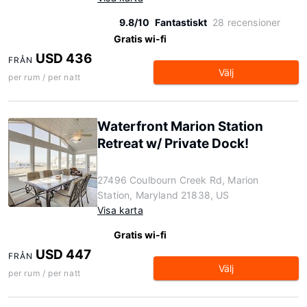
9.8/10
Fantastiskt
28 recensioner
Gratis wi-fi
USD 436
FRÅN
Välj
per rum / per natt
Waterfront Marion Station
Retreat w/ Private Dock!
27496 Coulbourn Creek Rd, Marion
Station, Maryland 21838, US
Visa karta
Gratis wi-fi
USD 447
FRÅN
Välj
per rum / per natt