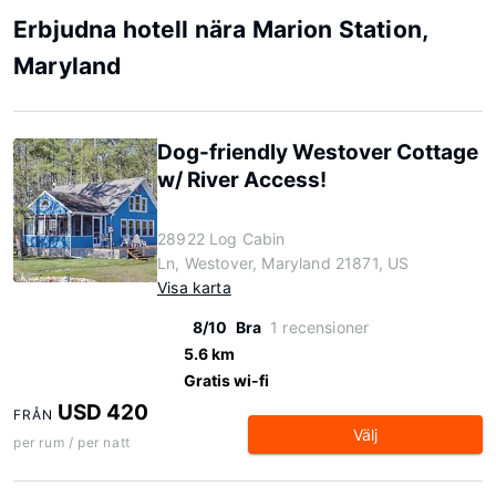
Erbjudna hotell nära Marion Station,
Maryland
Dog-friendly Westover Cottage
w/ River Access!
28922 Log Cabin
Ln, Westover, Maryland 21871, US
Visa karta
8/10
Bra
1 recensioner
5.6 km
Gratis wi-fi
USD 420
FRÅN
Välj
per rum / per natt