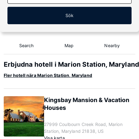
Sök
Search
Map
Nearby
Erbjudna hotell i Marion Station, Marylan
Fler hotell nära Marion Station, Maryland
Kingsbay Mansion & Vacation
Houses
27999 Coulbourn Creek Road, Marion
Station, Maryland 21838, US
Visa karta