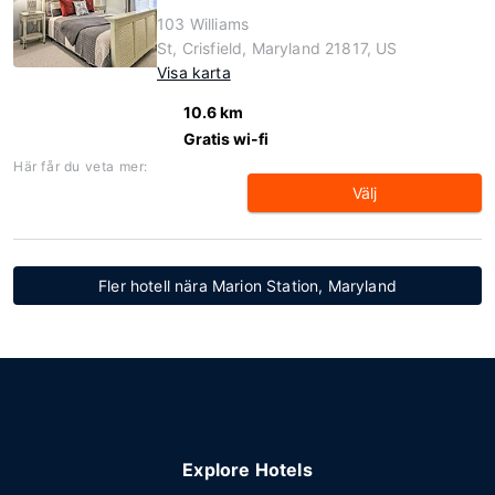
103 Williams
St, Crisfield, Maryland 21817, US
Visa karta
10.6 km
Gratis wi-fi
Här får du veta mer:
Välj
Fler hotell nära Marion Station, Maryland
Explore Hotels