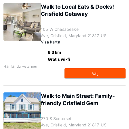
Walk to Local Eats & Docks!
Crisfield Getaway
105 W Chesapeake
Ave, Crisfield, Maryland 21817, US
Visa karta
9.3 km
Gratis wi-fi
Här får du veta mer:
Välj
Walk to Main Street: Family-
friendly Crisfield Gem
270 S Somerset
Ave, Crisfield, Maryland 21817, US