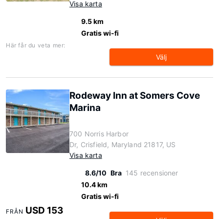
Visa karta
9.5 km
Gratis wi-fi
Här får du veta mer:
Välj
Rodeway Inn at Somers Cove
Marina
700 Norris Harbor
Dr, Crisfield, Maryland 21817, US
Visa karta
8.6/10
Bra
145 recensioner
10.4 km
Gratis wi-fi
USD 153
FRÅN