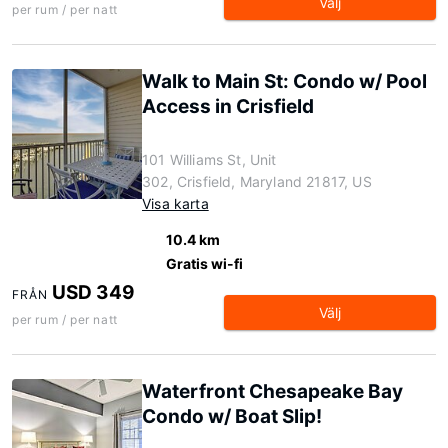
Välj
per rum / per natt
Walk to Main St: Condo w/ Pool
Access in Crisfield
101 Williams St, Unit
302, Crisfield, Maryland 21817, US
Visa karta
10.4 km
Gratis wi-fi
USD 349
FRÅN
Välj
per rum / per natt
Waterfront Chesapeake Bay
Condo w/ Boat Slip!