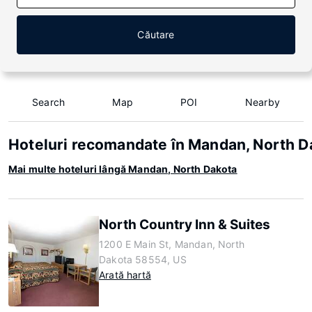
Căutare
Search
Map
POI
Nearby
Hoteluri recomandate în Mandan, North D
Mai multe hoteluri lângă Mandan, North Dakota
North Country Inn & Suites
1200 E Main St, Mandan, North
Dakota 58554, US
Arată hartă