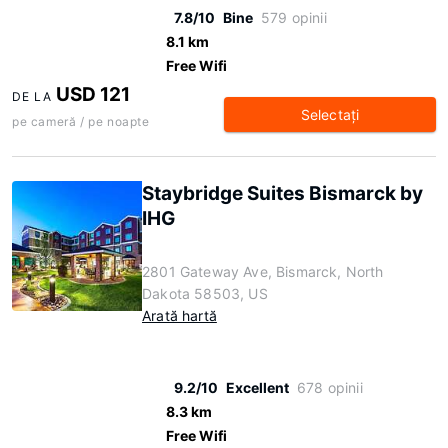
7.8/10
Bine
579 opinii
8.1 km
Free Wifi
USD 121
DE LA
Selectaţi
pe cameră / pe noapte
Staybridge Suites Bismarck by
IHG
2801 Gateway Ave, Bismarck, North
Dakota 58503, US
Arată hartă
9.2/10
Excellent
678 opinii
8.3 km
Free Wifi