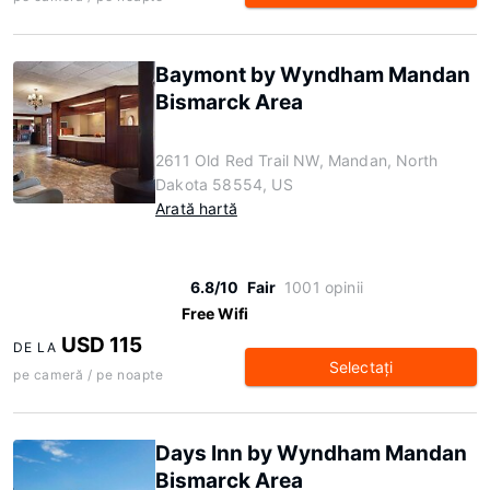
Baymont by Wyndham Mandan
Bismarck Area
2611 Old Red Trail NW, Mandan, North
Dakota 58554, US
Arată hartă
6.8/10
Fair
1001 opinii
Free Wifi
USD 115
DE LA
Selectaţi
pe cameră / pe noapte
Days Inn by Wyndham Mandan
Bismarck Area