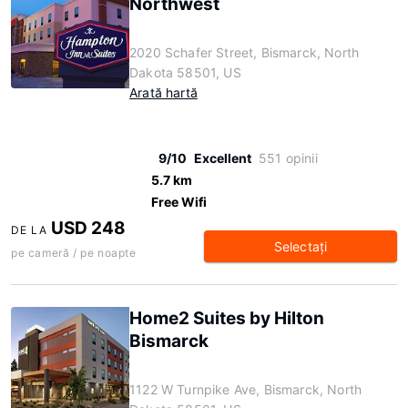
Northwest
2020 Schafer Street, Bismarck, North
Dakota 58501, US
Arată hartă
9/10
Excellent
551 opinii
5.7 km
Free Wifi
USD 248
DE LA
Selectaţi
pe cameră / pe noapte
Home2 Suites by Hilton
Bismarck
1122 W Turnpike Ave, Bismarck, North