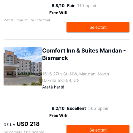
6.8/10
Fair
110 opinii
Free Wifi
Pentru mai multe informaţii:
Selectaţi
Comfort Inn & Suites Mandan -
Bismarck
1516 27th St. NW, Mandan, North
Dakota 58554, US
Arată hartă
9.2/10
Excellent
565 opinii
Free Wifi
USD 218
DE LA
Selectaţi
pe cameră / pe noapte