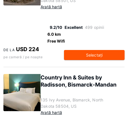
Dakota 58501, US
Arată hartă
9.2/10
Excellent
499 opinii
6.0 km
Free Wifi
USD 224
DE LA
Selectaţi
pe cameră / pe noapte
Country Inn & Suites by
Radisson, Bismarck-Mandan
135 Ivy Avenue, Bismarck, North
Dakota 58504, US
Arată hartă