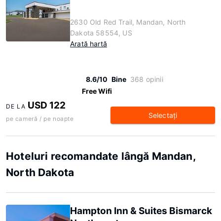
2630 Old Red Trail, Mandan, North
Dakota 58554, US
Arată hartă
8.6/10
Bine
368 opinii
Free Wifi
USD 122
DE LA
Selectaţi
pe cameră / pe noapte
Hoteluri recomandate lângă Mandan,
North Dakota
Hampton Inn & Suites Bismarck