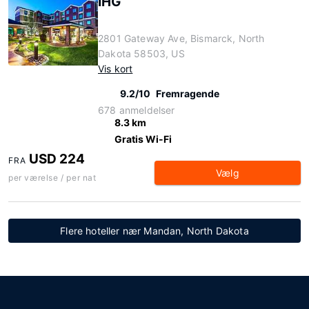
IHG
2801 Gateway Ave, Bismarck, North
Dakota 58503, US
Vis kort
9.2/10
Fremragende
678 anmeldelser
8.3 km
Gratis Wi-Fi
USD 224
FRA
Vælg
per værelse / per nat
Flere hoteller nær Mandan, North Dakota