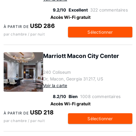
9.2/10
Excellent
322 commentaires
Accès Wi-Fi gratuit
USD 286
À PARTIR DE
Sélectionner
par chambre / par nuit
Marriott Macon City Center
240 Coliseum
Dr, Macon, Georgia 31217, US
Voir la carte
8.2/10
Bien
1008 commentaires
Accès Wi-Fi gratuit
USD 218
À PARTIR DE
Sélectionner
par chambre / par nuit