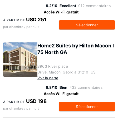
9.2/10
Excellent
912 commentaires
Accès Wi-Fi gratuit
USD 251
À PARTIR DE
Sélectionner
par chambre / par nuit
Home2 Suites by Hilton Macon I
75 North GA
3963 River place
Drive, Macon, Georgia 31210, US
Voir la carte
8.8/10
Bien
432 commentaires
Accès Wi-Fi gratuit
USD 198
À PARTIR DE
Sélectionner
par chambre / par nuit