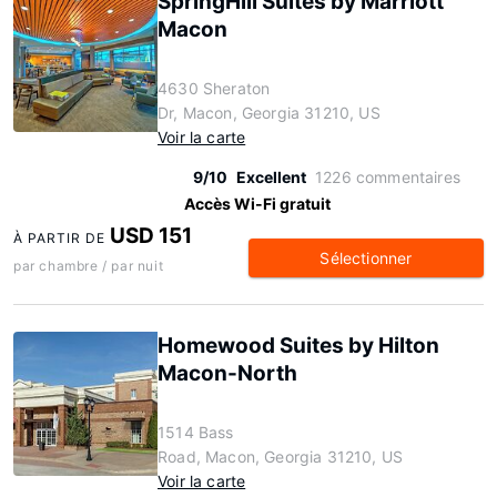
SpringHill Suites by Marriott
Macon
4630 Sheraton
Dr, Macon, Georgia 31210, US
Voir la carte
9/10
Excellent
1226 commentaires
Accès Wi-Fi gratuit
USD 151
À PARTIR DE
Sélectionner
par chambre / par nuit
Homewood Suites by Hilton
Macon-North
1514 Bass
Road, Macon, Georgia 31210, US
Voir la carte