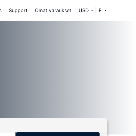
s
Support
Omat varaukset
USD
FI