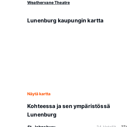
Weathervane Theatre
Lunenburg kaupungin kartta
Näytä kartta
Kohteessa ja sen ympäristössä
Lunenburg
St. Johnsbury
34 Hotellit
27