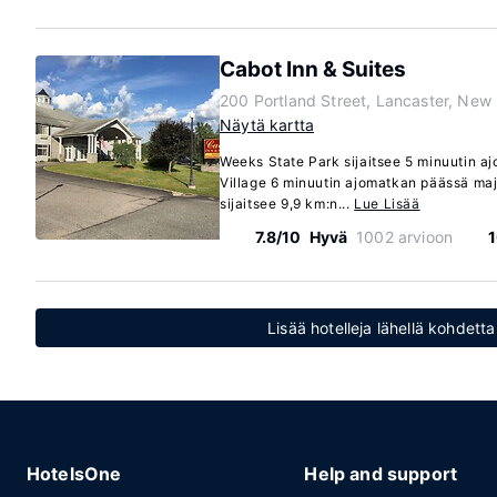
Cabot Inn & Suites
200 Portland Street, Lancaster, Ne
Näytä kartta
Weeks State Park sijaitsee 5 minuutin a
Village 6 minuutin ajomatkan päässä maj
sijaitsee 9,9 km:n...
Lue Lisää
7.8/10
Hyvä
1002 arvioon
1
Lisää hotelleja lähellä kohdet
HotelsOne
Help and support