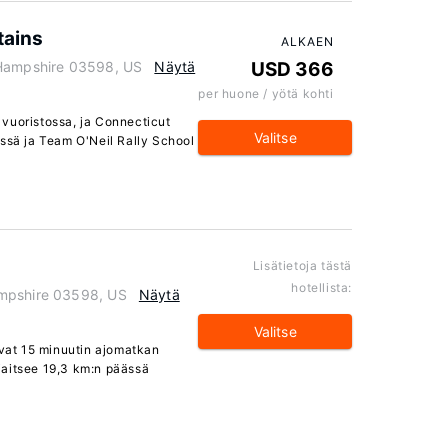
tains
ALKAEN
 Hampshire 03598, US
Näytä
USD 366
per huone / yötä kohti
vuoristossa, ja Connecticut
Valitse
ässä ja Team O'Neil Rally School
Lisätietoja tästä
hotellista:
ampshire 03598, US
Näytä
Valitse
evat 15 minuutin ajomatkan
jaitsee 19,3 km:n päässä