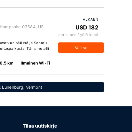
ALKAEN
w Hampshire 03584, US
USD 182
per huone / yötä kohti
jomatkan päässä ja Santa's
Valitse
oituspaikasta. Tämä hotelli
0.5 km
Ilmainen Wi-Fi
ta: Lunenburg, Vermont
Tilaa uutiskirje