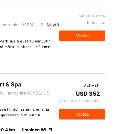
Lisätietoja tästä
hotellista:
 Hampshire 03598, US
Näytä
Valitse
ark sijaitsevat 10 minuutin
ä mökki sijaitsee 12,9 km:n
rt & Spa
ALKAEN
New Hampshire 03598, US
USD 352
per huone / yötä kohti
ee hiihtohissien lähellä, ja
Valitse
ijaitsevat 15 minuutin
10.4 km
Ilmainen Wi-Fi