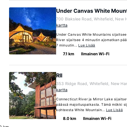
Under Canvas White Moun
700 Blakslee Road, Whitefield, New
kartta
Under Canvas White Mountains sijaitsee 
River sijaitsee 4 minuutin ajomatkan pä
7 minuutin...
Lue Lisää
7.1 km
Ilmainen Wi-Fi
Rll
353 Ridge Road, Whitefield, New H
kartta
Connecticut River ja Mirror Lake sijaits
päässä majoituspaikasta. Tämä mökki si
kohteesta White Mountain...
Lue Lisää
8.0 km
Ilmainen Wi-Fi
.0 km