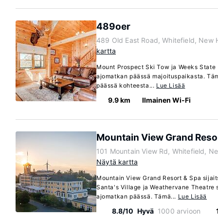
489oer
489 Old East Road, Whitefield, New
kartta
Mount Prospect Ski Tow ja Weeks State P
ajomatkan päässä majoituspaikasta. Täm
päässä kohteesta...
Lue Lisää
9.9 km
Ilmainen Wi-Fi
Mountain View Grand Reso
101 Mountain View Rd, Whitefield, 
Näytä kartta
Mountain View Grand Resort & Spa sijaits
Santa's Village ja Weathervane Theatre s
ajomatkan päässä. Tämä...
Lue Lisää
8.8/10
Hyvä
1000 arvioon