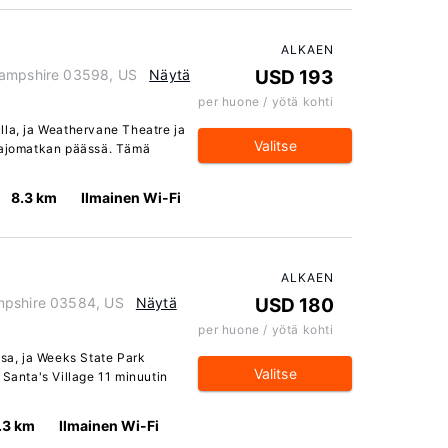
ALKAEN
Hampshire 03598, US
Näytä
USD 193
per huone / yötä kohti
lla, ja Weathervane Theatre ja
Valitse
n ajomatkan päässä. Tämä
8.3 km
Ilmainen Wi-Fi
ALKAEN
mpshire 03584, US
Näytä
USD 180
per huone / yötä kohti
ssa, ja Weeks State Park
Valitse
 Santa's Village 11 minuutin
.3 km
Ilmainen Wi-Fi