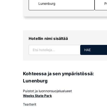
P
Hotellin nimi sisältää
HAE
Kohteessa ja sen ympäristössä:
Lunenburg
Puistot ja luonnonsuojelualueet
Weeks State Park
Teatterit