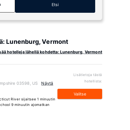
a
Etsi
kiä: Lunenburg, Vermont
sää hotelleja lähellä kohdetta: Lunenburg, Vermont
Lisätietoja tästä
hotellista:
Hampshire 03598, US
Näytä
Valitse
ticut River sijaitsee 1 minuutin
School 9 minuutin ajomatkan