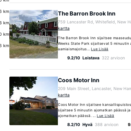
6 km
The Barron Brook Inn
759 Lancaster Rd, Whitefield, New 
.3 km
kartta
0 km
The Barron Brook Inn sijaitsee maaseudu
Weeks State Park sijaitsevat 5 minuuti
6 km
aamiaismajoitus...
Lue Lisää
9.2/10
Loistava
322 arvioon
Coos Motor Inn
209 Main Street, Lancaster, New Ha
kartta
Coos Motor Inn sijaitsee kansallispuisto
sijaitsee 5 minuutin ajomatkan päässä ja
ajomatkan päässä. ...
Lue Lisää
8.2/10
Hyvä
388 arvioon
9