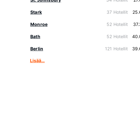
Stark
37 Hotellit
25.
Monroe
52 Hotellit
37
Bath
52 Hotellit
40.
Berlin
121 Hotellit
39.
Lisää…