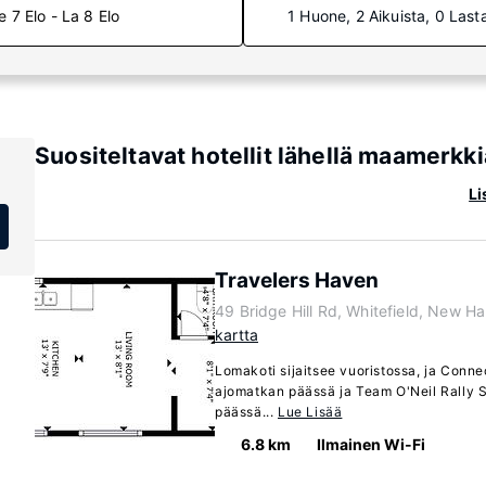
e 7 Elo - La 8 Elo
1 Huone, 2 Aikuista, 0 Last
Suositeltavat hotellit lähellä maamerk
Li
Travelers Haven
49 Bridge Hill Rd, Whitefield, New 
kartta
Lomakoti sijaitsee vuoristossa, ja Connec
ajomatkan päässä ja Team O'Neil Rally 
päässä...
Lue Lisää
6.8 km
Ilmainen Wi-Fi