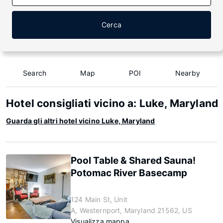
Cerca
Search
Map
POI
Nearby
Hotel consigliati vicino a: Luke, Maryland
Guarda gli altri hotel vicino Luke, Maryland
Pool Table & Shared Sauna!
Potomac River Basecamp
124 Main St, Unit
A, Westernport, Maryland 21562, US
Visualizza mappa