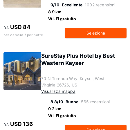
9/10
Eccellente
1002 recensioni
8.9 km
Wi-Fi gratuito
USD 84
DA
Seleziona
per camera / per notte
SureStay Plus Hotel by Best
Western Keyser
70 N Tornado Way, Keyser, West
Virginia 26726, US
Visualizza mappa
8.8/10
Buono
565 recensioni
9.2 km
Wi-Fi gratuito
USD 136
DA
Seleziona