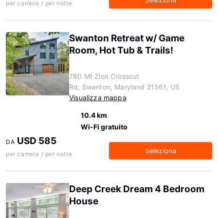
per camera / per notte
Swanton Retreat w/ Game
Room, Hot Tub & Trails!
780 Mt Zion Crosscut
Rd, Swanton, Maryland 21561, US
Visualizza mappa
10.4 km
Wi-Fi gratuito
USD 585
DA
Seleziona
per camera / per notte
Deep Creek Dream 4 Bedroom
House