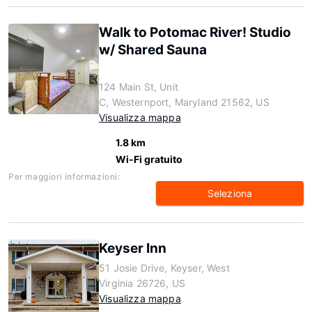
Walk to Potomac River! Studio
w/ Shared Sauna
124 Main St, Unit
C, Westernport, Maryland 21562, US
Visualizza mappa
1.8 km
Wi-Fi gratuito
Per maggiori informazioni:
Seleziona
Keyser Inn
51 Josie Drive, Keyser, West
Virginia 26726, US
Visualizza mappa