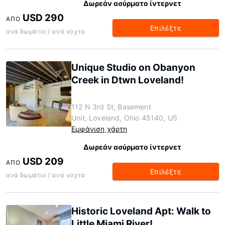
Δωρεάν ασύρματο ίντερνετ
USD 290
ΑΠΌ
Επιλέξτε
ανά δωμάτιο / ανά νύχτα
Unique Studio on Obanyon
Creek in Dtwn Loveland!
112 N 3rd St, Basement
Unit, Loveland, Ohio 45140, US
Εμφάνιση χάρτη
Δωρεάν ασύρματο ίντερνετ
USD 209
ΑΠΌ
Επιλέξτε
ανά δωμάτιο / ανά νύχτα
Historic Loveland Apt: Walk to
Little Miami River!