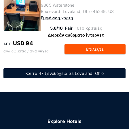
9365 Waterstone
Boulevard, Loveland, Ohio 45249, US
Εμφάνιση χάρτη
5.6/10
Fair
1010 κριτικές
Δωρεάν ασύρματο ίντερνετ
USD 94
ΑΠΌ
Επιλέξτε
ανά δωμάτιο / ανά νύχτα
Και τα 47 ξενοδοχεία σε Loveland, Ohio
Explore Hotels