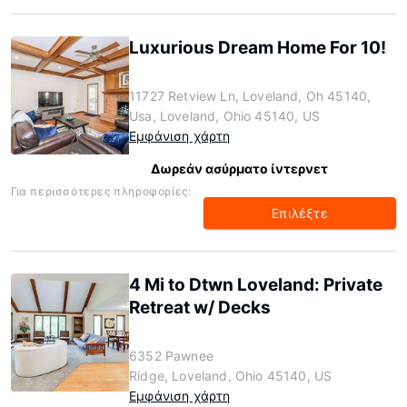
Luxurious Dream Home For 10!
11727 Retview Ln, Loveland, Oh 45140,
Usa, Loveland, Ohio 45140, US
Εμφάνιση χάρτη
Δωρεάν ασύρματο ίντερνετ
Για περισσότερες πληροφορίες:
Επιλέξτε
4 Mi to Dtwn Loveland: Private
Retreat w/ Decks
6352 Pawnee
Ridge, Loveland, Ohio 45140, US
Εμφάνιση χάρτη