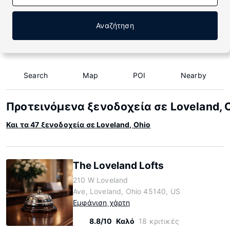
Αναζήτηση
Search
Map
POI
Nearby
Προτεινόμενα ξενοδοχεία σε Loveland, 
Και τα 47 ξενοδοχεία σε Loveland, Ohio
The Loveland Lofts
210 W Loveland
Ave, Loveland, Ohio 45140, US
Εμφάνιση χάρτη
8.8/10
Καλό
18 κριτικές