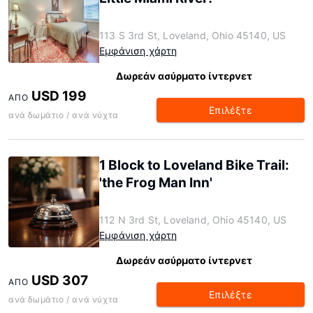
113 S 3rd St, Loveland, Ohio 45140, US
Εμφάνιση χάρτη
Δωρεάν ασύρματο ίντερνετ
USD 199
ΑΠΌ
Επιλέξτε
ανά δωμάτιο / ανά νύχτα
1 Block to Loveland Bike Trail:
'the Frog Man Inn'
112 N 3rd St, Loveland, Ohio 45140, US
Εμφάνιση χάρτη
Δωρεάν ασύρματο ίντερνετ
USD 307
ΑΠΌ
Επιλέξτε
ανά δωμάτιο / ανά νύχτα