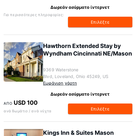
Δωρεάν ασύρματο ίντερνετ
Για περισσότερες πληροφορίες:
Επιλέξτε
Hawthorn Extended Stay by
Wyndham Cincinnati NE/Mason
9369 Waterstone
Blvd, Loveland, Ohio 45249, US
Εμφάνιση χάρτη
Δωρεάν ασύρματο ίντερνετ
USD 100
ΑΠΌ
Επιλέξτε
ανά δωμάτιο / ανά νύχτα
Kings Inn & Suites Mason