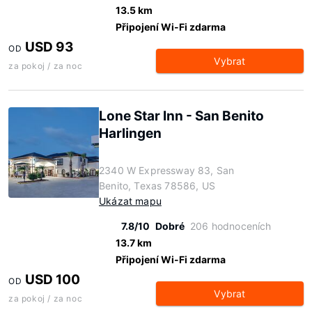
13.5 km
Připojení Wi-Fi zdarma
USD 93
OD
Vybrat
za pokoj / za noc
Lone Star Inn - San Benito
Harlingen
2340 W Expressway 83, San
Benito, Texas 78586, US
Ukázat mapu
7.8/10
Dobré
206 hodnoceních
13.7 km
Připojení Wi-Fi zdarma
USD 100
OD
Vybrat
za pokoj / za noc