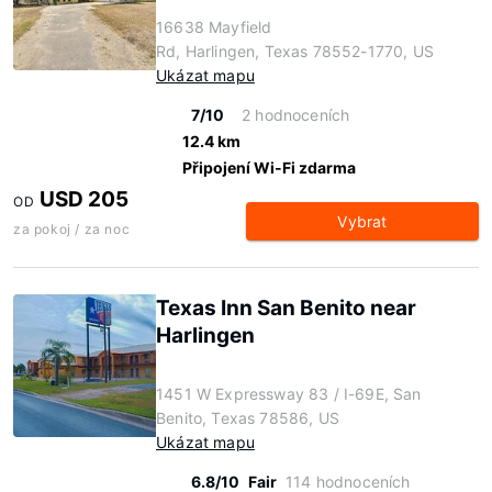
16638 Mayfield
Rd, Harlingen, Texas 78552-1770, US
Ukázat mapu
7/10
2 hodnoceních
12.4 km
Připojení Wi-Fi zdarma
USD 205
OD
Vybrat
za pokoj / za noc
Texas Inn San Benito near
Harlingen
1451 W Expressway 83 / I-69E, San
Benito, Texas 78586, US
Ukázat mapu
6.8/10
Fair
114 hodnoceních