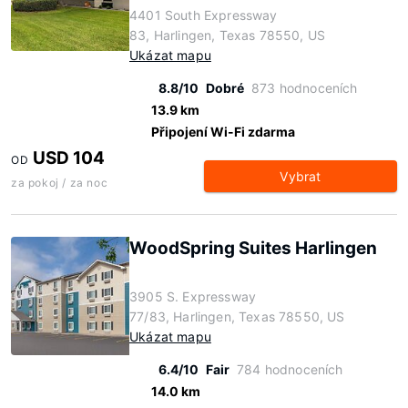
4401 South Expressway
83, Harlingen, Texas 78550, US
Ukázat mapu
8.8/10
Dobré
873 hodnoceních
13.9 km
Připojení Wi-Fi zdarma
USD 104
OD
Vybrat
za pokoj / za noc
WoodSpring Suites Harlingen
3905 S. Expressway
77/83, Harlingen, Texas 78550, US
Ukázat mapu
6.4/10
Fair
784 hodnoceních
14.0 km