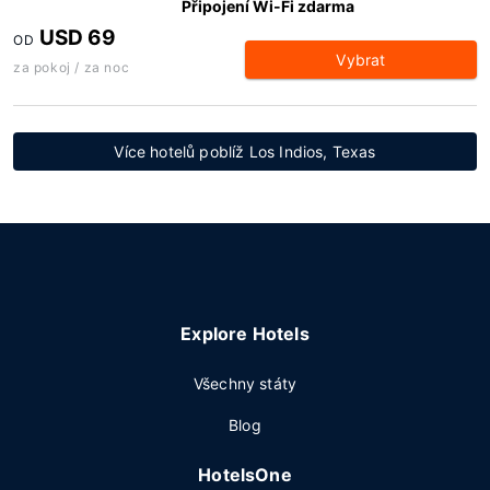
Připojení Wi-Fi zdarma
USD 69
OD
Vybrat
za pokoj / za noc
Více hotelů poblíž Los Indios, Texas
Explore Hotels
Všechny státy
Blog
HotelsOne