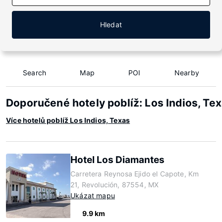
Hledat
Search
Map
POI
Nearby
Doporučené hotely poblíž: Los Indios, Te
Více hotelů poblíž Los Indios, Texas
Hotel Los Diamantes
Carretera Reynosa Ejido el Capote, Km
21, Revolución, 87554, MX
Ukázat mapu
9.9 km