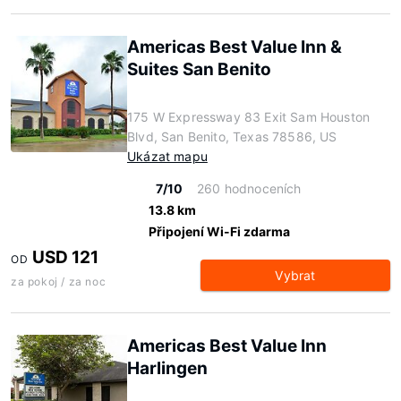
Americas Best Value Inn &
Suites San Benito
175 W Expressway 83 Exit Sam Houston
Blvd, San Benito, Texas 78586, US
Ukázat mapu
7/10
260 hodnoceních
13.8 km
Připojení Wi-Fi zdarma
USD 121
OD
Vybrat
za pokoj / za noc
Americas Best Value Inn
Harlingen