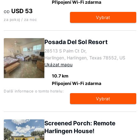
Připojení Wi-Fi zdarma
USD 53
OD
Vybrat
za pokoj / za noc
Posada Del Sol Resort
28513 S Palm Ct Dr,
Harlingen, Harlingen, Texas 78552, US
Ukázat mapu
10.7 km
Připojení Wi-Fi zdarma
Další informace o tomto hotelu:
Vybrat
Screened Porch: Remote
Harlingen House!