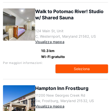
Walk to Potomac River! Studio
w/ Shared Sauna
124 Main St, Unit
C, Westernport, Maryland 21562, US
Visualizza mappa
10.3 km
Wi-Fi gratuito
Per maggiori informazioni:
Seleziona
Hampton Inn Frostburg
11200 New Georges Creek Rd
Sw, Frostburg, Maryland 21532, US
Visualizza mappa