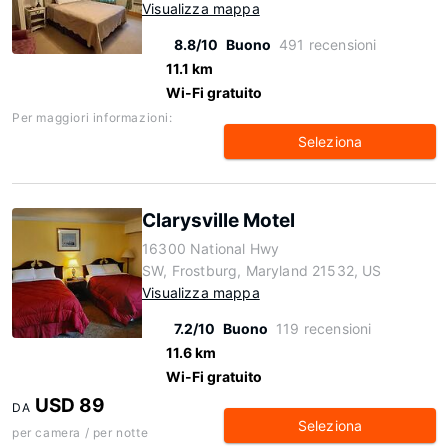
Visualizza mappa
8.8/10
Buono
491 recensioni
11.1 km
Wi-Fi gratuito
Per maggiori informazioni:
Seleziona
Clarysville Motel
16300 National Hwy
SW, Frostburg, Maryland 21532, US
Visualizza mappa
7.2/10
Buono
119 recensioni
11.6 km
Wi-Fi gratuito
USD 89
DA
Seleziona
per camera / per notte