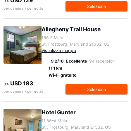
USD 129
DA
Seleziona
per camera / per notte
Allegheny Trail House
156 E Main
St, Frostburg, Maryland 21532, US
Visualizza mappa
9.2/10
Eccellente
94 recensioni
11.1 km
Wi-Fi gratuito
USD 183
DA
Seleziona
per camera / per notte
Hotel Gunter
11 West Main
St., Frostburg, Maryland 21532, US