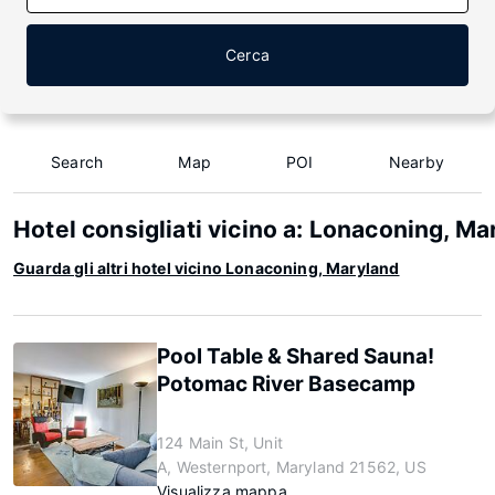
Cerca
Search
Map
POI
Nearby
Hotel consigliati vicino a: Lonaconing, Ma
Guarda gli altri hotel vicino Lonaconing, Maryland
Pool Table & Shared Sauna!
Potomac River Basecamp
124 Main St, Unit
A, Westernport, Maryland 21562, US
Visualizza mappa