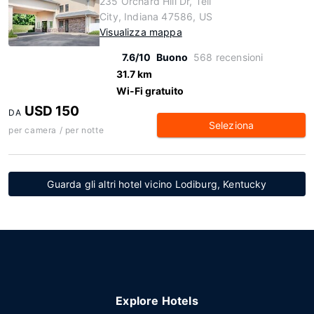
235 Orchard Hill Dr, Tell
City, Indiana 47586, US
Visualizza mappa
7.6/10
Buono
568 recensioni
31.7 km
Wi-Fi gratuito
USD 150
DA
Seleziona
per camera / per notte
Guarda gli altri hotel vicino Lodiburg, Kentucky
Explore Hotels