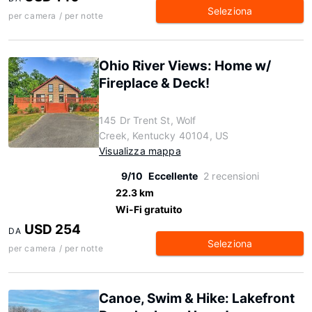
Seleziona
per camera / per notte
Ohio River Views: Home w/
Fireplace & Deck!
145 Dr Trent St, Wolf
Creek, Kentucky 40104, US
Visualizza mappa
9/10
Eccellente
2 recensioni
22.3 km
Wi-Fi gratuito
USD 254
DA
Seleziona
per camera / per notte
Canoe, Swim & Hike: Lakefront