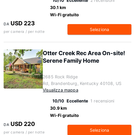
10/10
Eccellente
2 recensioni
30.1 km
Wi-Fi gratuito
USD 223
DA
Seleziona
per camera / per notte
Otter Creek Rec Area On-site!
Serene Family Home
2685 Rock Ridge
Rd, Brandenburg, Kentucky 40108, US
Visualizza mappa
10/10
Eccellente
1 recensioni
30.9 km
Wi-Fi gratuito
USD 220
DA
Seleziona
per camera / per notte