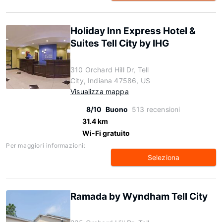
Holiday Inn Express Hotel &
Suites Tell City by IHG
310 Orchard Hill Dr, Tell
City, Indiana 47586, US
Visualizza mappa
8/10
Buono
513 recensioni
31.4 km
Wi-Fi gratuito
Per maggiori informazioni:
Seleziona
Ramada by Wyndham Tell City