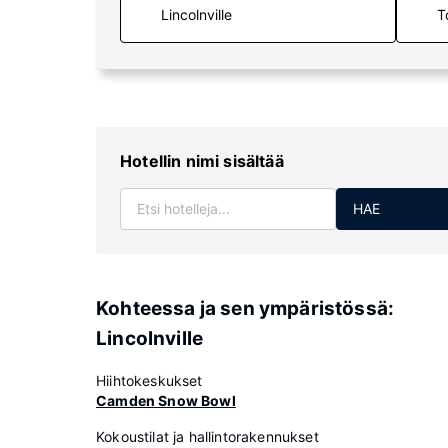
T
Hotellin nimi sisältää
HAE
Kohteessa ja sen ympäristössä:
Lincolnville
Hiihtokeskukset
Camden Snow Bowl
Kokoustilat ja hallintorakennukset