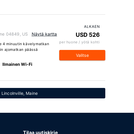
ALKAEN
aine 04849, US
Näytä kartta
USD 526
per huone / yötä kohti
see 4 minuutin kävelymatkan
tin ajomatkan päässä
Valitse
Ilmainen Wi-Fi
 Lincolnville, Maine
Tilaa uutiskirje