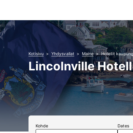
Kotisivu
Yhdysvallat
Maine
Hotellit kaupung
Lincolnville Hotell
Kohde
Dates