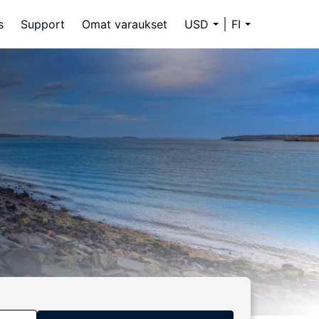
s
Support
Omat varaukset
USD
FI