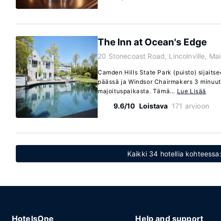
The Inn at Ocean's Edge
20 Stonecoast Road, Lincolnville, M
Camden Hills State Park (puisto) sijait
päässä ja Windsor Chairmakers 3 minuu
majoituspaikasta. Tämä...
Lue Lisää
9.6/10
Loistava
171 arvioon
Kaikki 34 hotellia kohteessa:
HotelsOne
Help and support