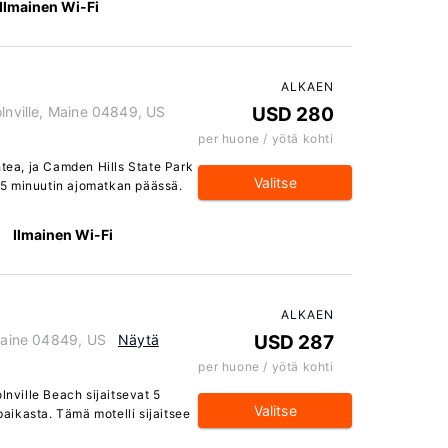
Ilmainen Wi-Fi
ALKAEN
olnville, Maine 04849, US
USD 280
per huone / yötä kohti
htea, ja Camden Hills State Park
Valitse
t 5 minuutin ajomatkan päässä.
Ilmainen Wi-Fi
ALKAEN
 Maine 04849, US
Näytä
USD 287
per huone / yötä kohti
lnville Beach sijaitsevat 5
Valitse
ikasta. Tämä motelli sijaitsee