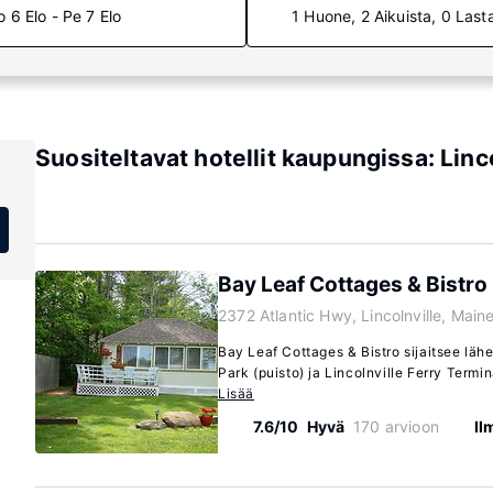
o 6 Elo - Pe 7 Elo
1 Huone, 2 Aikuista, 0 Last
Suositeltavat hotellit kaupungissa: Linc
Bay Leaf Cottages & Bistro
2372 Atlantic Hwy, Lincolnville, Mai
Bay Leaf Cottages & Bistro sijaitsee lähe
Park (puisto) ja Lincolnville Ferry Termin
Lisää
7.6/10
Hyvä
170 arvioon
Il