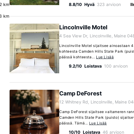
.2 km
8.8/10
Hyvä
323 arvioon
I
3 km
Lincolnville Motel
4 Sea View Dr, Lincolnville, Maine 0
Lincolnville Motel sijaitsee ainoastaan
kohteesta Camden Hills State Park (puis
päässä kohteesta...
Lue Lisää
9.2/10
Loistava
100 arvioon
Camp DeForest
12 Whitney Rd, Lincolnville, Maine 0
Camp DeForest sijaitsee valtameren ranna
Camden Hills State Park (puisto) sijaits
päässä. Tämä...
Lue Lisää
10/10
Loistava
46 arvioon