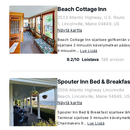
Beach Cottage Inn
2533 Atlantic Highway, U.S. Route
1, Lincolnville, Maine 04849, US
Näytä kartta
Beach Cottage Inn sijaitsee golfkentän v
sijaitsee 2 minuutin kävelymatkan päässä
6 minuutin...
Lue Lisää
9.2/10
Loistava
188 arvioon
Spouter Inn Bed & Breakfas
2506 Atlantic Highway Lincolnville
Beach, Lincolnville, Maine 04849, US
Näytä kartta
Spouter Inn Bed & Breakfast sijaitsee lähe
Terminal sijaitsee 3 minuutin kävelymat
Chairmakers 9...
Lue Lisää