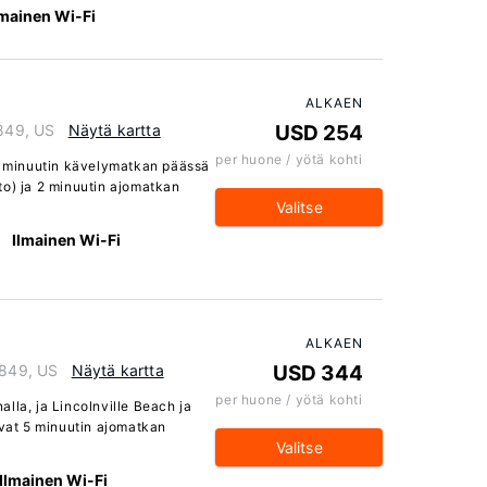
lmainen Wi-Fi
ALKAEN
4849, US
Näytä kartta
USD 254
per huone / yötä kohti
 4 minuutin kävelymatkan päässä
to) ja 2 minuutin ajomatkan
Valitse
Ilmainen Wi-Fi
ALKAEN
4849, US
Näytä kartta
USD 344
per huone / yötä kohti
lla, ja Lincolnville Beach ja
evat 5 minuutin ajomatkan
Valitse
Ilmainen Wi-Fi