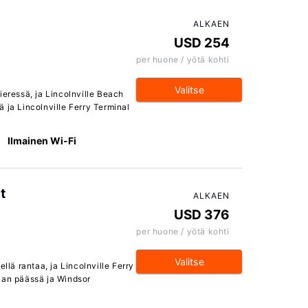
ALKAEN
USD 254
per huone / yötä kohti
Valitse
ieressä, ja Lincolnville Beach
 ja Lincolnville Ferry Terminal
Ilmainen Wi-Fi
t
ALKAEN
USD 376
per huone / yötä kohti
Valitse
llä rantaa, ja Lincolnville Ferry
kan päässä ja Windsor