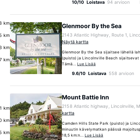
10/10
Loistava
94 arvioon
8 km
Glenmoor By the Sea
2143 Atlantic Highway, Route 1, Linc
5 km
Näytä kartta
3 km
Glenmoor By the Sea sijaitsee lähellä la
(puisto) ja Lincolnville Beach sijaitseva
.7 km
Tämä...
Lue Lisää
9.6/10
Loistava
558 arvioon
Mount Battie Inn
2158 Atlantic highway, Lincolnville,
.1 km
kartta
.0 km
Camden Hills State Park (puisto) ja Linco
minuutin kävelymatkan päässä majoituspa
5 km
18,5 km:n...
Lue Lisää