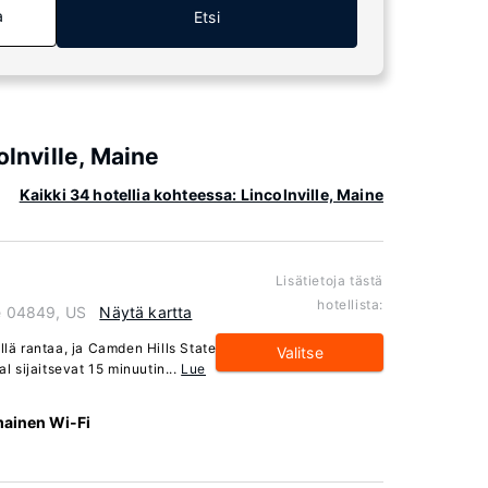
a
Etsi
olnville, Maine
Kaikki 34 hotellia kohteessa: Lincolnville, Maine
Lisätietoja tästä
hotellista:
ne 04849, US
Näytä kartta
llä rantaa, ja Camden Hills State
Valitse
al sijaitsevat 15 minuutin...
Lue
mainen Wi-Fi