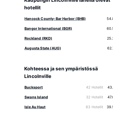
Kaupungin Lincolnville lähellä olevat
hotellit
Hancock County-Bar Harbor (BHB)
54.
Bangor International (BGR)
60.
Rockland (RKD)
25.
Augusta State (AUG)
62
Kohteessa ja sen ympäristössä
Lincolnville
Bucksport
42 Hotellit
43
Swans Island
32 Hotellit
47
Isle Au Haut
83 Hotellit
39.