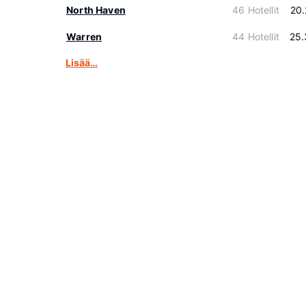
North Haven
46 Hotellit
20
Warren
44 Hotellit
25.
Lisää…