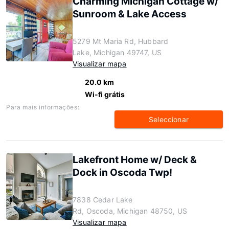
Charming Michigan Cottage w/
Sunroom & Lake Access
5279 Mt Maria Rd, Hubbard
Lake, Michigan 49747, US
Visualizar mapa
20.0 km
Wi-fi grátis
Para mais informações:
Seleccionar
Lakefront Home w/ Deck &
Dock in Oscoda Twp!
7838 Cedar Lake
Rd, Oscoda, Michigan 48750, US
Visualizar mapa