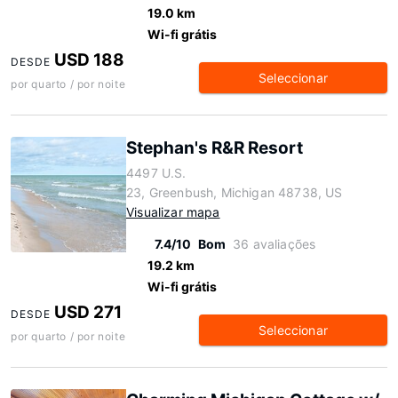
19.0 km
Wi-fi grátis
USD 188
DESDE
Seleccionar
por quarto / por noite
Stephan's R&R Resort
4497 U.S.
23, Greenbush, Michigan 48738, US
Visualizar mapa
7.4/10
Bom
36 avaliações
19.2 km
Wi-fi grátis
USD 271
DESDE
Seleccionar
por quarto / por noite