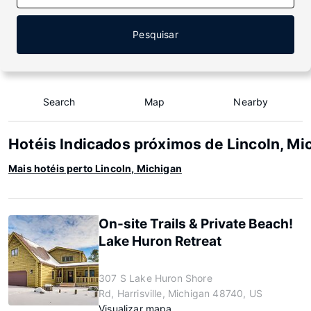
Pesquisar
Search
Map
Nearby
Hotéis Indicados próximos de Lincoln, Mi
Mais hotéis perto Lincoln, Michigan
On-site Trails & Private Beach!
Lake Huron Retreat
307 S Lake Huron Shore
Rd, Harrisville, Michigan 48740, US
Visualizar mapa