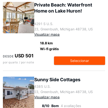
Private Beach: Waterfront
Home on Lake Huron!
4291 S U.S.
23, Greenbush, Michigan 48738, US
Visualizar mapa
18.8 km
Wi-fi grátis
USD 501
DESDE
Seleccionar
por quarto / por noite
Sunny Side Cottages
4385 U.S.
23, Greenbush, Michigan 48738, US
Visualizar mapa
8/10
Bom
4 avaliações