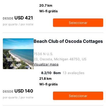
20.7 km
Wi-fi grátis
USD 421
DESDE
Seleccionar
por quarto / por noite
Beach Club of Oscoda Cottages
7536 N U.S.
23, Oscoda, Michigan 48750, US
Visualizar mapa
8.2/10
Bom
13 avaliações
21.8 km
Wi-fi grátis
USD 140
DESDE
Seleccionar
por quarto / por noite