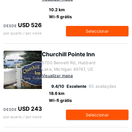
10.2 km
Wi-fi grátis
USD 526
DESDE
Seleccionar
por quarto / por noite
Churchill Pointe Inn
5700 Bennett Rd, Hubbard
Lake, Michigan 49747, US
Visualizar mapa
9.4/10
Excelente
65 avaliações
18.6 km
Wi-fi grátis
USD 243
DESDE
Seleccionar
por quarto / por noite