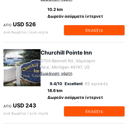
10.2 km
Δωρεάν ασύρματο ίντερνετ
USD 526
ΑΠΌ
Επιλέξτε
ανά δωμάτιο / ανά νύχτα
Churchill Pointe Inn
5700 Bennett Rd, Χάμπαρντ
Λέικ, Michigan 49747, US
Εμφάνιση χάρτη
9.4/10
Excellent
65 κριτικές
18.6 km
Δωρεάν ασύρματο ίντερνετ
USD 243
ΑΠΌ
Επιλέξτε
ανά δωμάτιο / ανά νύχτα