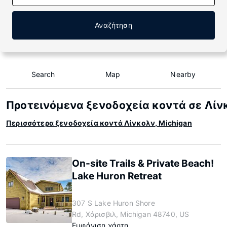
Αναζήτηση
Search
Map
Nearby
Προτεινόμενα ξενοδοχεία κοντά σε Λίνκ
Περισσότερα ξενοδοχεία κοντά Λίνκολν, Michigan
On-site Trails & Private Beach!
Lake Huron Retreat
307 S Lake Huron Shore
Rd, Χάρισβιλ, Michigan 48740, US
Εμφάνιση χάρτη