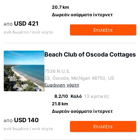
20.7 km
Δωρεάν ασύρματο ίντερνετ
USD 421
ΑΠΌ
Επιλέξτε
ανά δωμάτιο / ανά νύχτα
Beach Club of Oscoda Cottages
7536 N U.S.
23, Oscoda, Michigan 48750, US
Εμφάνιση χάρτη
8.2/10
Καλό
13 κριτικές
21.8 km
Δωρεάν ασύρματο ίντερνετ
USD 140
ΑΠΌ
Επιλέξτε
ανά δωμάτιο / ανά νύχτα