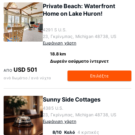
Private Beach: Waterfront
Home on Lake Huron!
4291 S U.S.
23, Γκρίνμπας, Michigan 48738, US
Εμφάνιση χάρτη
18.8 km
Δωρεάν ασύρματο ίντερνετ
USD 501
ΑΠΌ
Επιλέξτε
ανά δωμάτιο / ανά νύχτα
Sunny Side Cottages
4385 U.S.
23, Γκρίνμπας, Michigan 48738, US
Εμφάνιση χάρτη
8/10
Καλό
4 κριτικές