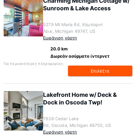
Charming Michigan Cottage w/
Sunroom & Lake Access
5279 Mt Maria Rd, Χάμπαρντ
Λέικ, Michigan 49747, US
Εμφάνιση χάρτη
20.0 km
Δωρεάν ασύρματο ίντερνετ
Για περισσότερες πληροφορίες:
Επιλέξτε
Lakefront Home w/ Deck &
Dock in Oscoda Twp!
7838 Cedar Lake
Rd, Oscoda, Michigan 48750, US
Εμφάνιση χάρτη