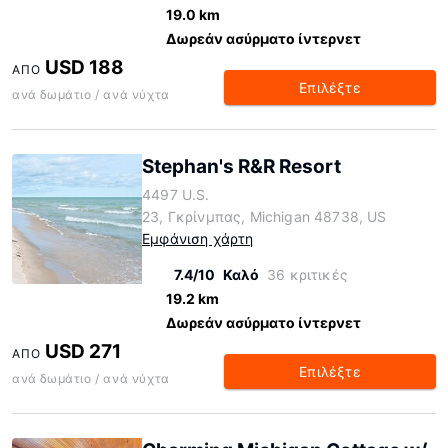
19.0 km
Δωρεάν ασύρματο ίντερνετ
USD 188
ΑΠΌ
Επιλέξτε
ανά δωμάτιο / ανά νύχτα
Stephan's R&R Resort
4497 U.S.
23, Γκρίνμπας, Michigan 48738, US
Εμφάνιση χάρτη
7.4/10
Καλό
36 κριτικές
19.2 km
Δωρεάν ασύρματο ίντερνετ
USD 271
ΑΠΌ
Επιλέξτε
ανά δωμάτιο / ανά νύχτα