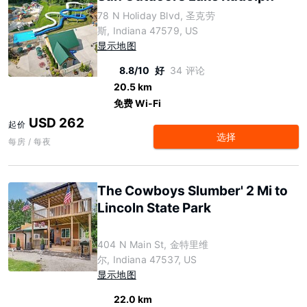
78 N Holiday Blvd, 圣克劳
斯, Indiana 47579, US
显示地图
8.8/10
好
34 评论
20.5 km
免费 Wi-Fi
USD 262
起价
选择
每房 / 每夜
The Cowboys Slumber' 2 Mi to
Lincoln State Park
404 N Main St, 金特里维
尔, Indiana 47537, US
显示地图
22.0 km