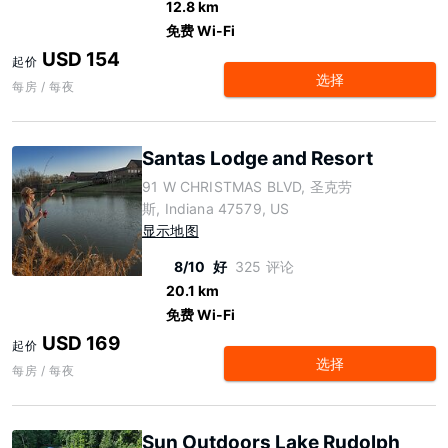
12.8 km
免费 Wi-Fi
USD 154
起价
选择
每房 / 每夜
Santas Lodge and Resort
91 W CHRISTMAS BLVD, 圣克劳
斯, Indiana 47579, US
显示地图
8/10
好
325 评论
20.1 km
免费 Wi-Fi
USD 169
起价
选择
每房 / 每夜
Sun Outdoors Lake Rudolph