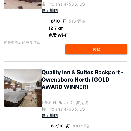
市, Indiana 47586, US
显示地图
8/10
好
513 评论
12.7 km
免费 Wi-Fi
有关本酒店的更多信息：
选择
Quality Inn & Suites Rockport -
Owensboro North (GOLD
AWARD WINNER)
1355 N Plaza Dr, 罗克波
特, Indiana 47635, US
显示地图
8.2/10
好
410 评论