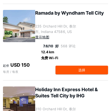
Ramada by Wyndham Tell City
235 Orchard Hill Dr, 泰尔
市, Indiana 47586, US
显示地图
7.6/10
好
568 评论
12.4 km
免费 Wi-Fi
USD 150
起价
选择
每房 / 每夜
Holiday Inn Express Hotel &
Suites Tell City by IHG
310 Orchard Hill Dr, 泰尔