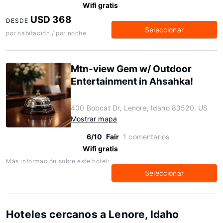
Wifi gratis
USD 368
DESDE
Seleccionar
por habitación / por noche
Mtn-view Gem w/ Outdoor
Entertainment in Ahsahka!
400 Bobcat Dr, Lenore, Idaho 83520, US
Mostrar mapa
6/10
Fair
1 comentarios
Wifi gratis
Más información sobre este hotel:
Seleccionar
Hoteles cercanos a Lenore, Idaho