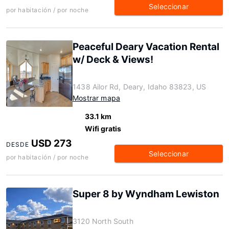
Seleccionar
por habitación / por noche
Peaceful Deary Vacation Rental
w/ Deck & Views!
1438 Ailor Rd, Deary, Idaho 83823, US
Mostrar mapa
33.1 km
Wifi gratis
USD 273
DESDE
Seleccionar
por habitación / por noche
Super 8 by Wyndham Lewiston
3120 North South