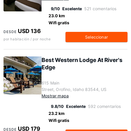
9/10
Excelente
521 comentarios
23.0 km
Wifi gratis
USD 136
DESDE
Seleccionar
por habitación / por noche
Best Western Lodge At River's
Edge
615 Main
Street, Orofino, Idaho 83544, US
Mostrar mapa
9.8/10
Excelente
592 comentarios
23.2 km
Wifi gratis
USD 179
DESDE