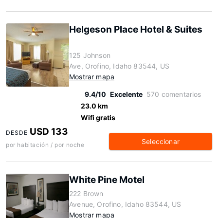
Helgeson Place Hotel & Suites
125 Johnson
Ave, Orofino, Idaho 83544, US
Mostrar mapa
9.4/10
Excelente
570 comentarios
23.0 km
Wifi gratis
USD 133
DESDE
Seleccionar
por habitación / por noche
White Pine Motel
222 Brown
Avenue, Orofino, Idaho 83544, US
Mostrar mapa