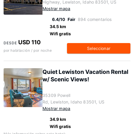
Highway, Lewiston, Idaho 83501, US
Mostrar mapa
6.4/10
Fair
894 comentarios
34.5 km
Wifi gratis
USD 110
DESDE
Seleccionar
por habitación / por noche
Quiet Lewiston Vacation Rental
w/ Scenic Views!
35309 Powell
Rd, Lewiston, Idaho 83501, US
Mostrar mapa
34.9 km
Wifi gratis
Más información sobre este hotel: