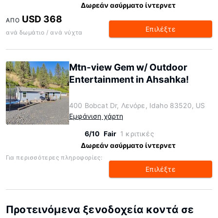
Δωρεάν ασύρματο ίντερνετ
USD 368
ΑΠΌ
Επιλέξτε
ανά δωμάτιο / ανά νύχτα
Mtn-view Gem w/ Outdoor
Entertainment in Ahsahka!
400 Bobcat Dr, Λενόρε, Idaho 83520, US
Εμφάνιση χάρτη
6/10
Fair
1 κριτικές
Δωρεάν ασύρματο ίντερνετ
Για περισσότερες πληροφορίες:
Επιλέξτε
Προτεινόμενα ξενοδοχεία κοντά σε