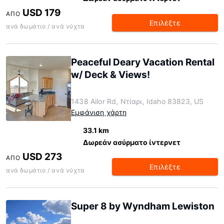
USD 179
ΑΠΌ
Επιλέξτε
ανά δωμάτιο / ανά νύχτα
Peaceful Deary Vacation Rental
w/ Deck & Views!
1438 Ailor Rd, Ντίαρι, Idaho 83823, US
Εμφάνιση χάρτη
33.1 km
Δωρεάν ασύρματο ίντερνετ
USD 273
ΑΠΌ
Επιλέξτε
ανά δωμάτιο / ανά νύχτα
Super 8 by Wyndham Lewiston