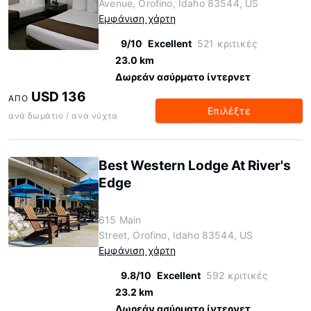
Avenue, Orofino, Idaho 83544, US
Εμφάνιση χάρτη
9/10
Excellent
521 κριτικές
23.0 km
Δωρεάν ασύρματο ίντερνετ
USD 136
ΑΠΌ
Επιλέξτε
ανά δωμάτιο / ανά νύχτα
Best Western Lodge At River's
Edge
615 Main
Street, Orofino, Idaho 83544, US
Εμφάνιση χάρτη
9.8/10
Excellent
592 κριτικές
23.2 km
Δωρεάν ασύρματο ίντερνετ