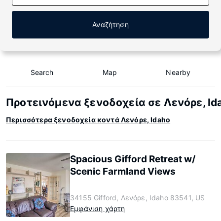
Αναζήτηση
Search
Map
Nearby
Προτεινόμενα ξενοδοχεία σε Λενόρε, Id
Περισσότερα ξενοδοχεία κοντά Λενόρε, Idaho
Spacious Gifford Retreat w/
Scenic Farmland Views
34155 Gifford, Λενόρε, Idaho 83541, US
Εμφάνιση χάρτη