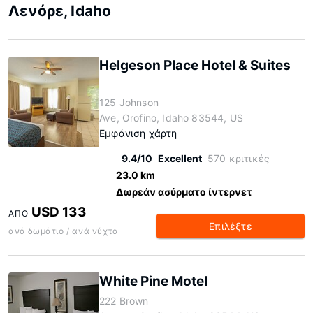
Λενόρε, Idaho
Helgeson Place Hotel & Suites
125 Johnson
Ave, Orofino, Idaho 83544, US
Εμφάνιση χάρτη
9.4/10
Excellent
570 κριτικές
23.0 km
Δωρεάν ασύρματο ίντερνετ
USD 133
ΑΠΌ
Επιλέξτε
ανά δωμάτιο / ανά νύχτα
White Pine Motel
222 Brown