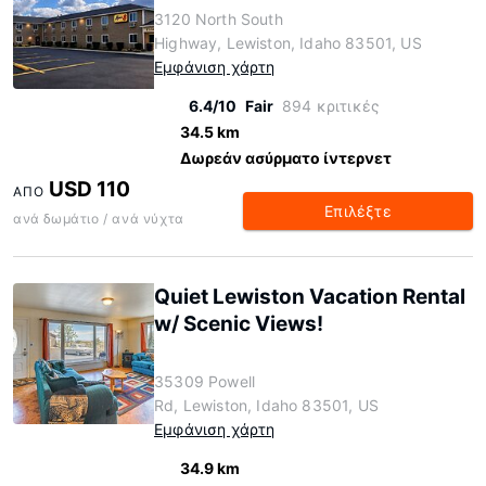
3120 North South
Highway, Lewiston, Idaho 83501, US
Εμφάνιση χάρτη
6.4/10
Fair
894 κριτικές
34.5 km
Δωρεάν ασύρματο ίντερνετ
USD 110
ΑΠΌ
Επιλέξτε
ανά δωμάτιο / ανά νύχτα
Quiet Lewiston Vacation Rental
w/ Scenic Views!
35309 Powell
Rd, Lewiston, Idaho 83501, US
Εμφάνιση χάρτη
34.9 km