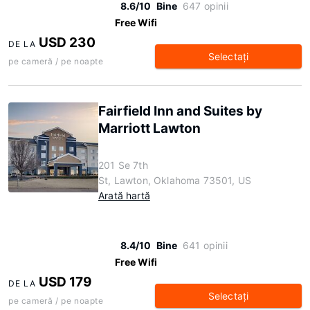
8.6/10
Bine
647 opinii
Free Wifi
USD 230
DE LA
Selectaţi
pe cameră / pe noapte
Fairfield Inn and Suites by
Marriott Lawton
201 Se 7th
St, Lawton, Oklahoma 73501, US
Arată hartă
8.4/10
Bine
641 opinii
Free Wifi
USD 179
DE LA
Selectaţi
pe cameră / pe noapte