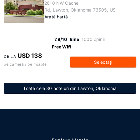
2610 NW Cache
Rd, Lawton, Oklahoma 73505, US
Arată hartă
7.8/10
Bine
1000 opinii
Free Wifi
USD 138
DE LA
Selectaţi
pe cameră / pe noapte
Toate cele 30 hoteluri din Lawton, Oklahoma