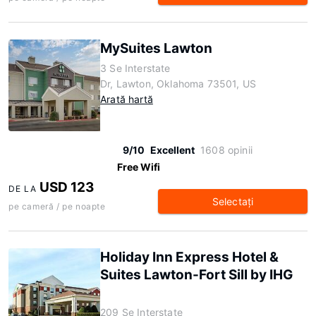
MySuites Lawton
3 Se Interstate
Dr, Lawton, Oklahoma 73501, US
Arată hartă
9/10
Excellent
1608 opinii
Free Wifi
USD 123
DE LA
Selectaţi
pe cameră / pe noapte
Holiday Inn Express Hotel &
Suites Lawton-Fort Sill by IHG
209 Se Interstate