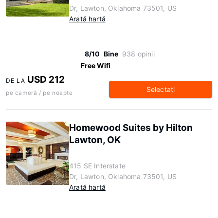
Dr, Lawton, Oklahoma 73501, US
Arată hartă
8/10
Bine
938 opinii
Free Wifi
USD 212
DE LA
Selectaţi
pe cameră / pe noapte
Homewood Suites by Hilton
Lawton, OK
415 SE Interstate
Dr, Lawton, Oklahoma 73501, US
Arată hartă