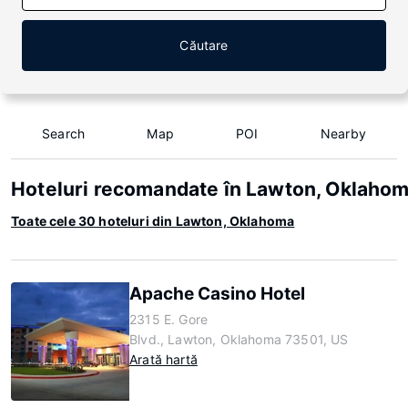
Căutare
Search
Map
POI
Nearby
Hoteluri recomandate în Lawton, Oklaho
Toate cele 30 hoteluri din Lawton, Oklahoma
Apache Casino Hotel
2315 E. Gore
Blvd., Lawton, Oklahoma 73501, US
Arată hartă