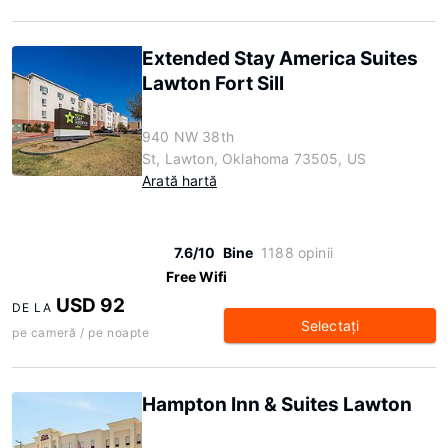
Extended Stay America Suites
Lawton Fort Sill
940 NW 38th
St, Lawton, Oklahoma 73505, US
Arată hartă
7.6/10
Bine
1188 opinii
Free Wifi
USD 92
DE LA
Selectaţi
pe cameră / pe noapte
Hampton Inn & Suites Lawton