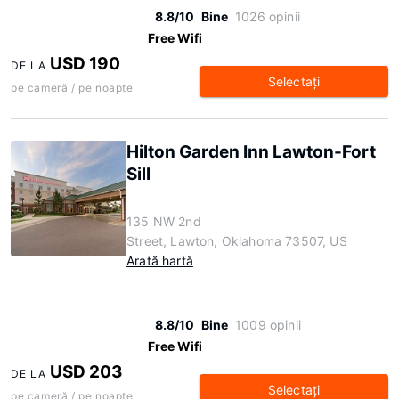
8.8/10
Bine
1026 opinii
Free Wifi
USD 190
DE LA
Selectaţi
pe cameră / pe noapte
Hilton Garden Inn Lawton-Fort
Sill
135 NW 2nd
Street, Lawton, Oklahoma 73507, US
Arată hartă
8.8/10
Bine
1009 opinii
Free Wifi
USD 203
DE LA
Selectaţi
pe cameră / pe noapte