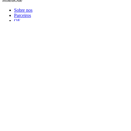
Todos os países
Blog
HotelsOne
Sobre nos
Parceiros
QF
Help and support
Support
A minha Reserva
Indiomas
Assine a Newsletter
Mantenha-se informado sobre notícias e ofertas especiais!
Assinar
Copyright © 2001 - 2026
HOTELSONE
. Todos os direitos
reservados.