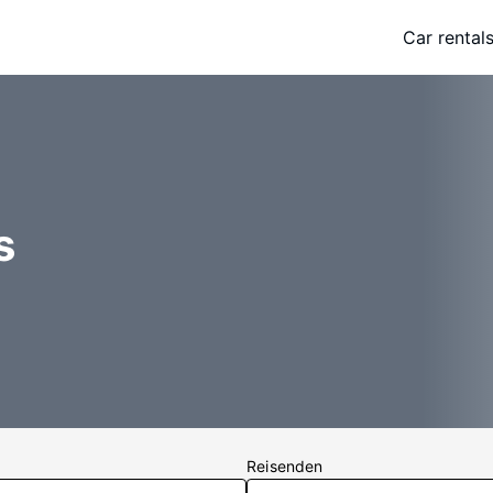
Car rental
o
s
Reisenden