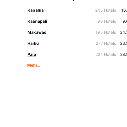
Kapalua
245 Hotels
16
Kaanapali
95 Hotels
9.
Makawao
195 Hotels
34.
Haiku
277 Hotels
33.
Paia
224 Hotels
28.
Mehr…