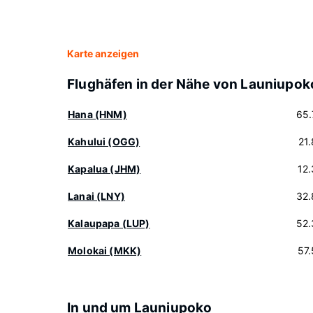
Karte anzeigen
Flughäfen in der Nähe von Launiupok
Hana (HNM)
65.
Kahului (OGG)
21
Kapalua (JHM)
12
Lanai (LNY)
32.
Kalaupapa (LUP)
52.
Molokai (MKK)
57
In und um Launiupoko