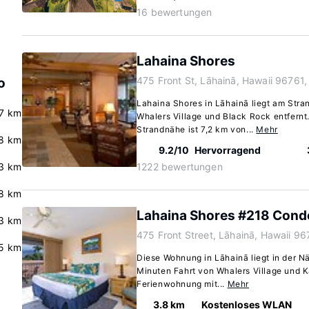
16 bewertungen
Lahaina Shores
475 Front St, Lāhainā, Hawaii 96761,
o
Lahaina Shores in Lāhainā liegt am Stra
7 km
Whalers Village und Black Rock entfernt
Strandnähe ist 7,2 km von...
Mehr
.8 km
9.2/10
Hervorragend
.3 km
1222 bewertungen
8 km
Lahaina Shores #218 Cond
3 km
475 Front Street, Lāhainā, Hawaii 96
.5 km
Diese Wohnung in Lāhainā liegt in der Nä
Minuten Fahrt von Whalers Village und K
Ferienwohnung mit...
Mehr
3.8 km
Kostenloses WLAN