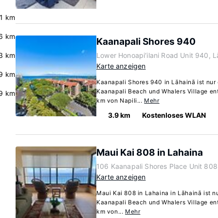
.1 km
6 km
Kaanapali Shores 940
3 km
Lower Honoapi‘ilani Road Unit 940, 
Karte anzeigen
9 km
Kaanapali Shores 940 in Lāhainā ist nur
Kaanapali Beach und Whalers Village ent
9 km
km von Napili...
Mehr
3.9 km
Kostenloses WLAN
Maui Kai 808 in Lahaina
106 Kaanapali Shores Place Unit 808
Karte anzeigen
Maui Kai 808 in Lahaina in Lāhainā ist n
Kaanapali Beach und Whalers Village ent
km von...
Mehr