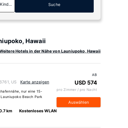
 Kinder
Suche
niupoko, Hawaii
Weitere Hotels in der Nähe von Launiupoko, Hawaii
AB
96761, US
Karte anzeigen
USD 574
pro Zimmer / pro Nacht
ghafennähe, nur eine 15-
d Launiupoko Beach Park
Auswählen
0.7 km
Kostenloses WLAN