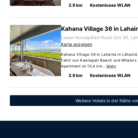
3.9 km
Kostenloses WLAN
Kahana Village 36 in Lahai
Lower Honoapiilani Road Unit 36, Lā
Karte anzeigen
Kahana Village 36 in Lahaina in Lāhainā
Fahrt von Kaanapali Beach und Whalers V
Apartment ist 15,4 km...
Mehr
3.9 km
Kostenloses WLAN
Weitere Hotels in der Nähe vo