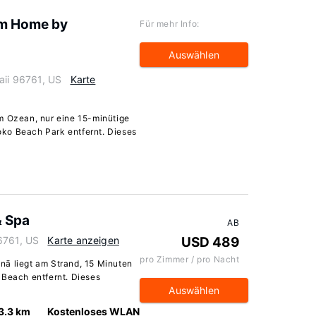
om Home by
Für mehr Info:
Auswählen
aii 96761, US
Karte
m Ozean, nur eine 15-minütige
ko Beach Park entfernt. Dieses
& Spa
AB
6761, US
Karte anzeigen
USD 489
pro Zimmer / pro Nacht
nā liegt am Strand, 15 Minuten
 Beach entfernt. Dieses
Auswählen
3.3 km
Kostenloses WLAN