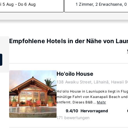
i 5 Aug - Do 6 Aug
1 Zimmer, 2 Erwachsene, 0
Empfohlene Hotels in der Nähe von Lau
Ho'oilo House
138 Awaiku Street, Lāhainā, Hawaii 
Ho'oilo House in Launiupoko liegt in Flu
minütige Fahrt von Kaanapali Beach un
entfernt. Dieses B&B...
Mehr
9.4/10
Hervorragend
171 bewertungen