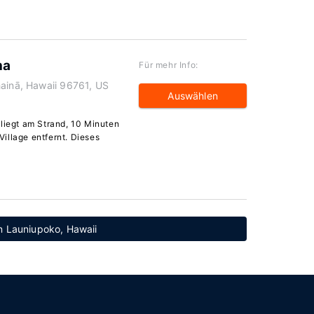
na
Für mehr Info:
hainā, Hawaii 96761, US
Auswählen
 liegt am Strand, 10 Minuten
illage entfernt. Dieses
n Launiupoko, Hawaii