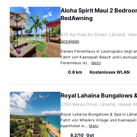
Aloha Spirit Maui 2 Bedro
RedAwning
915 Kai Hele Ku Street, Lāhainā, Haw
anzeigen
Dieses Ferienhaus in Launiupoko liegt a
Fahrt von Kaanapali Beach und Launiupo
Ferienhaus ist...
Mehr
0.6 km
Kostenloses WLAN
Royal Lahaina Bungalows 
2780 Kekaa Drive, Lāhainā, Hawaii 9
Royal Lahaina Bungalows & Spa in Lāhai
Fahrt von Whalers Village und Kaanapali
Aparthotel in...
Mehr
8.2/10
Gut