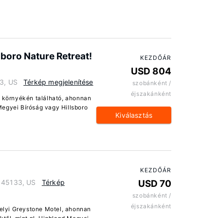
lsboro Nature Retreat!
KEZDŐÁR
USD 804
33, US
Térkép megjelenítése
szobánként /
éjszakánként
n környékén található, ahonnan
Megyei Bíróság vagy Hillsboro
Kiválasztás
KEZDŐÁR
o 45133, US
Térkép
USD 70
szobánként /
éjszakánként
helyi Greystone Motel, ahonnan