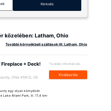
mek
Keresés
ér közelében: Latham, Ohio
További környékbeli szállások itt: Latham, Ohio
 Fireplace + Deck!
További információk:
Kiválasztás
 County, Ohio 45612, US
ounty egy olyan környékén
e Lake Állami Park, ill. 17,4 km-