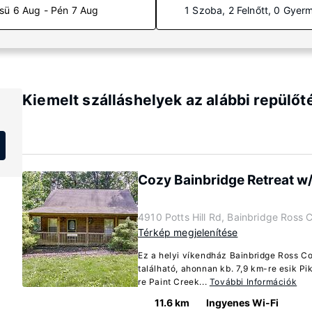
sü 6 Aug - Pén 7 Aug
1 Szoba, 2 Felnőtt, 0 Gyer
Kiemelt szálláshelyek az alábbi repülőt
Cozy Bainbridge Retreat w/
4910 Potts Hill Rd, Bainbridge Ross
Térkép megjelenítése
Ez a helyi víkendház Bainbridge Ross C
található, ahonnan kb. 7,9 km-re esik Pik
re Paint Creek...
További Információk
11.6 km
Ingyenes Wi-Fi