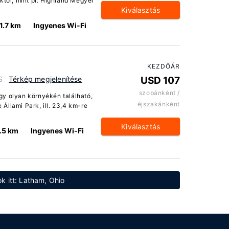
ktől, mint pl. Highland Megyei
Kiválasztás
1.7 km
Ingyenes Wi-Fi
KEZDŐÁR
S
Térkép megjelenítése
USD 107
szobánként /
gy olyan környékén található,
éjszakánként
Állami Park, ill. 23,4 km-re
Kiválasztás
.5 km
Ingyenes Wi-Fi
k itt: Latham, Ohio