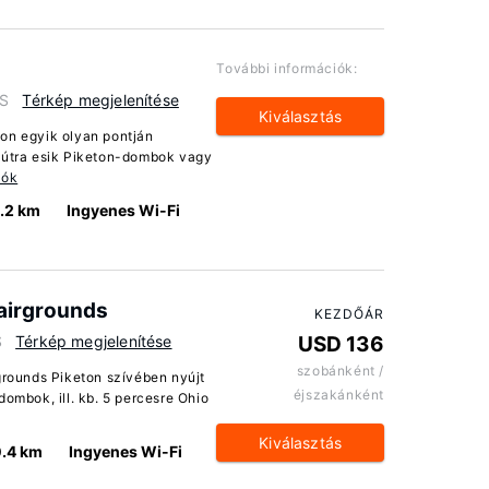
További információk:
US
Térkép megjelenítése
Kiválasztás
on egyik olyan pontján
tóútra esik Piketon-dombok vagy
iók
.2 km
Ingyenes Wi-Fi
Fairgrounds
KEZDŐÁR
S
Térkép megjelenítése
USD 136
szobánként /
rgrounds Piketon szívében nyújt
éjszakánként
dombok, ill. kb. 5 percesre Ohio
Kiválasztás
.4 km
Ingyenes Wi-Fi