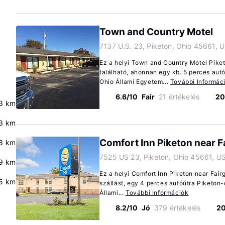
Town and Country Motel
7137 U.S. 23, Piketon, Ohio 45661, 
Ez a helyi Town and Country Motel Piket
található, ahonnan egy kb. 5 perces au
Ohio Állami Egyetem...
További Informác
6.6/10
Fair
21 értékelés
20
3 km
3 km
Comfort Inn Piketon near 
.8 km
7525 US 23, Piketon, Ohio 45661, U
.9 km
Ez a helyi Comfort Inn Piketon near Fai
5 km
szállást, egy 4 perces autóútra Piketon-
Állami...
További Információk
8.2/10
Jó
379 értékelés
20