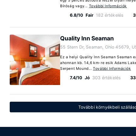
egy 5 perces autóútra leszel olyan helye
Bíróság vagy...
További Információk
6.8/10
Fair
182 értékelés
3
Quality Inn Seaman
55 Stern Dr, Seaman, Ohio 45679, U
Ez a helyi Quality Inn Seaman Seaman e
ahonnan kb. 14,6 km-re esik Adams Lake 
Serpent Mound...
További Információk
7.4/10
Jó
303 értékelés
33
További környékbeli szálláso