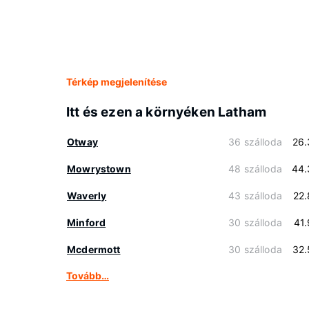
Térkép megjelenítése
Itt és ezen a környéken Latham
Otway
36 szálloda
26.
Mowrystown
48 szálloda
44.
Waverly
43 szálloda
22
Minford
30 szálloda
41
Mcdermott
30 szálloda
32.
Tovább…