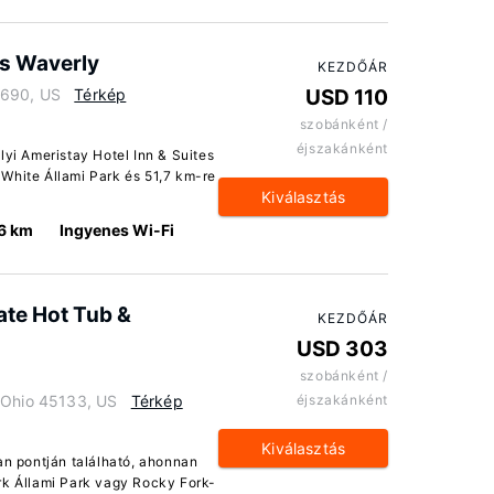
es Waverly
KEZDŐÁR
5690, US
Térkép
USD 110
szobánként /
éjszakánként
lyi Ameristay Hotel Inn & Suites
White Állami Park és 51,7 km-re
Kiválasztás
.6 km
Ingyenes Wi-Fi
ate Hot Tub &
KEZDŐÁR
USD 303
szobánként /
 Ohio 45133, US
Térkép
éjszakánként
Kiválasztás
an pontján található, ahonnan
rk Állami Park vagy Rocky Fork-