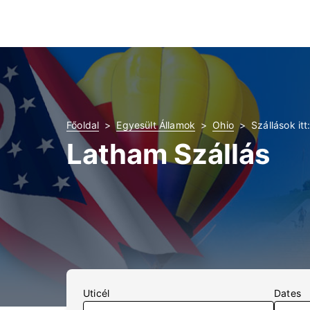
Főoldal
Egyesült Államok
Ohio
Szállások it
Latham Szállás
Uticél
Dates