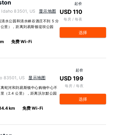
ston
起价
Idaho 83501, US
显示地图
USD 110
每房 / 每夜
离清水公园和清水峡谷酒庄不到 5 分
.5 公里），距离刘易斯顿堤坝公园
选择
km
免费 Wi-Fi
起价
o 83501, US
显示地图
USD 199
每房 / 每夜
距离蛇河和刘易斯顿中心购物中心不
 英里（2.4 公里），距离沃尔默公园
选择
14.4 km
免费 Wi-Fi