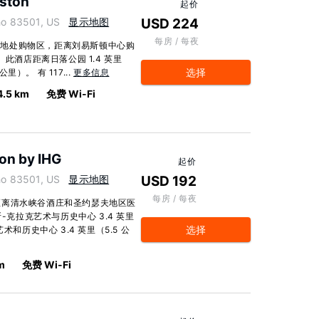
iston
起价
o 83501, US
显示地图
USD 224
每房 / 每夜
顿，地处购物区，距离刘易斯顿中心购
此酒店距离日落公园 1.4 英里
选择
里）。 有 117...
更多信息
4.5 km
免费 Wi-Fi
on by IHG
起价
o 83501, US
显示地图
USD 192
每房 / 每夜
距离清水峡谷酒庄和圣约瑟夫地区医
-克拉克艺术与历史中心 3.4 英里
选择
和历史中心 3.4 英里（5.5 公
m
免费 Wi-Fi