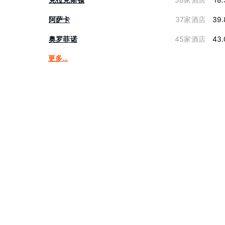
阿萨卡
37家酒店
39.
奥罗菲诺
45家酒店
43.
更多…