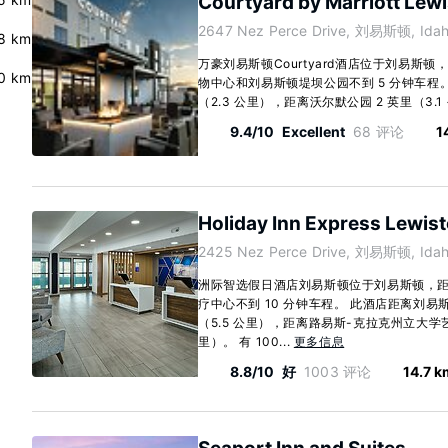
Courtyard by Marriott Lew
2647 Nez Perce Drive, 刘易斯顿, Idah
8 km
万豪刘易斯顿Courtyard酒店位于刘易斯
0 km
物中心和刘易斯顿堤坝公园不到 5 分钟车程。 
（2.3 公里），距离沃尔默公园 2 英里（3.1 公
9.4/10
Excellent
68 评论
1
Holiday Inn Express Lewist
2425 Nez Perce Drive, 刘易斯顿, Idah
洲际智选假日酒店刘易斯顿位于刘易斯顿，
疗中心不到 10 分钟车程。 此酒店距离刘易斯
（5.5 公里），距离路易斯-克拉克州立大学艺术
里）。 有 100...
更多信息
8.8/10
好
1003 评论
14.7 k