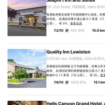
Seaport Inn and Suites
701 21st Street, 刘易斯顿, Idaho 8350
海港套房酒店坐落于刘易斯顿中心地段，距离
钟车程。 此酒店距离日落公园 0.7 英里（1.1
公里）。 有 34...
更多信息
7.2/10
好
450 评论
15.0 km
Quality Inn Lewiston
2128 8th Ave, 刘易斯顿, Idaho 83501
质量酒店刘易斯顿 位于刘易斯顿，距离火车头
路程。 此酒店距离刘易斯顿堤坝公园 0.7 英
购物中心 1.1 英里（1.8 公里）。 有 52...
更
7.6/10
好
1009 评论
15.1 k
Hells Canyon Grand Hotel, 