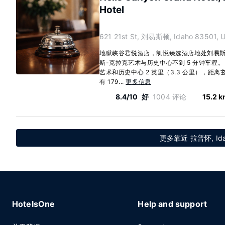
Hotel
621 21st St, 刘易斯顿, Idaho 83501, 
地狱峡谷君悦酒店，凯悦臻选酒店地处刘易
斯-克拉克艺术与历史中心不到 5 分钟车程
艺术和历史中心 2 英里（3.3 公里），距离玄武
有 179...
更多信息
8.4/10
好
1004 评论
15.2 
更多靠近 拉普怀, Id
HotelsOne
Help and support