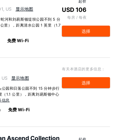
起价
1, US
显示地图
USD 106
每房 / 每夜
蛇河和刘易斯顿堤坝公园不到 5 分
 公里），距离清水公园 1 英里（1.7
选择
免费 Wi-Fi
有关本酒店的更多信息：
, US
显示地图
选择
公园和日落公园不到 15 分钟步行
里（1.1 公里），距离刘易斯顿中心
多信息
m
免费 Wi-Fi
an Ascend Collection
起价