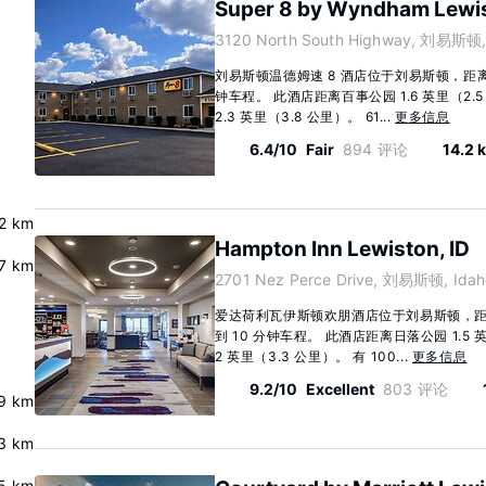
Super 8 by Wyndham Lewi
3120 North South Highway, 刘易斯顿, 
刘易斯顿温德姆速 8 酒店位于刘易斯顿，距
钟车程。 此酒店距离百事公园 1.6 英里（2
2.3 英里（3.8 公里）。 61...
更多信息
6.4/10
Fair
894 评论
14.2 
.2 km
Hampton Inn Lewiston, ID
7 km
2701 Nez Perce Drive, 刘易斯顿, Idah
爱达荷利瓦伊斯顿欢朋酒店位于刘易斯顿，
到 10 分钟车程。 此酒店距离日落公园 1.5
2 英里（3.3 公里）。 有 100...
更多信息
9.2/10
Excellent
803 评论
.9 km
3 km
.5 km