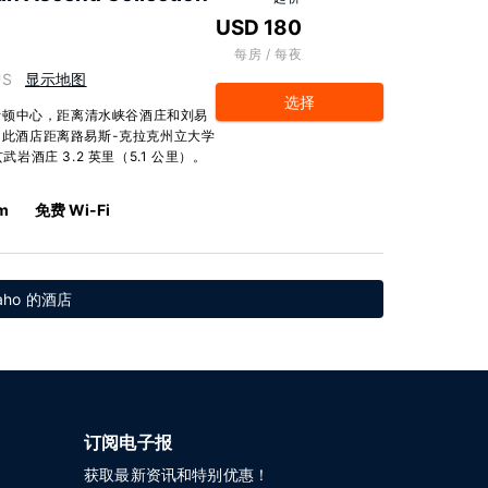
USD 180
每房 / 每夜
US
显示地图
选择
斯顿中心，距离清水峡谷酒庄和刘易
。 此酒店距离路易斯-克拉克州立大学
岩酒庄 3.2 英里（5.1 公里）。
km
免费 Wi-Fi
aho 的酒店
订阅电子报
获取最新资讯和特别优惠！