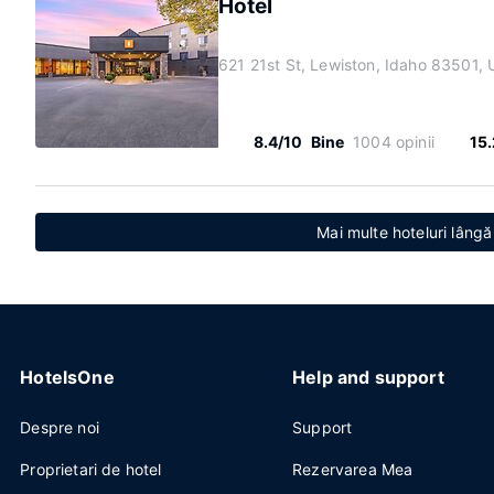
Hotel
621 21st St, Lewiston, Idaho 83501, 
8.4/10
Bine
1004 opinii
15
Mai multe hoteluri lâng
HotelsOne
Help and support
Despre noi
Support
Proprietari de hotel
Rezervarea Mea