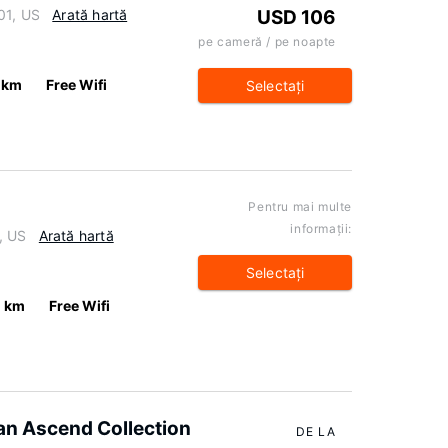
01, US
Arată hartă
USD 106
pe cameră / pe noapte
 km
Free Wifi
Selectaţi
Pentru mai multe
informaţii:
, US
Arată hartă
Selectaţi
1 km
Free Wifi
an Ascend Collection
DE LA