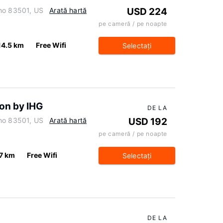
aho 83501, US
Arată hartă
USD 224
pe cameră / pe noapte
14.5 km
Free Wifi
Selectaţi
on by IHG
DE LA
aho 83501, US
Arată hartă
USD 192
pe cameră / pe noapte
.7 km
Free Wifi
Selectaţi
DE LA