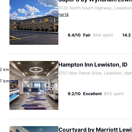
3120 North South Highway, Lewiston
hartă
6.4/10
Fair
894 opinii
14.2
Hampton Inn Lewiston, ID
.2 km
2701 Nez Perce Drive, Lewiston, Ida
7 km
9.2/10
Excellent
803 opinii
Courtyard by Marriott Lew