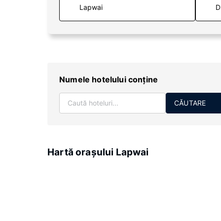
D
Numele hotelului conţine
CĂUTARE
Hartă oraşului Lapwai