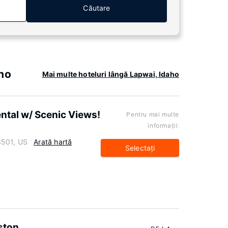
Căutare
ho
Mai multe hoteluri lângă Lapwai, Idaho
ntal w/ Scenic Views!
Pentru mai multe
informaţii:
3501, US
Arată hartă
Selectaţi
ston