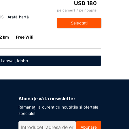
USD 180
pe cameră / pe noapte
US
Arată hartă
Selectaţi
.2 km
Free Wifi
ă Lapwai, Idaho
Abonați-vă la newsletter
Rămâneți la curent cu noutățile și ofertele
speciale!
Abonare