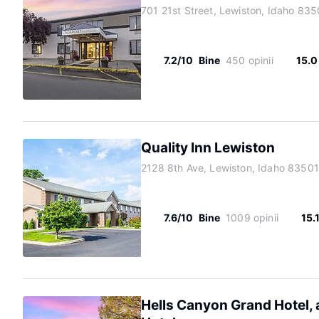
701 21st Street, Lewiston, Idaho 835
7.2/10
Bine
450 opinii
15.0
Quality Inn Lewiston
2128 8th Ave, Lewiston, Idaho 83501
7.6/10
Bine
1009 opinii
15.
Hells Canyon Grand Hotel, 