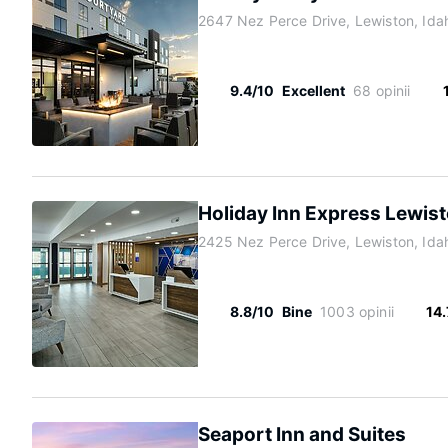
2647 Nez Perce Drive, Lewiston, Id
9.4/10
Excellent
68 opinii
Holiday Inn Express Lewist
2425 Nez Perce Drive, Lewiston, Id
8.8/10
Bine
1003 opinii
14
Seaport Inn and Suites