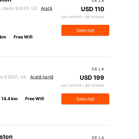
DE LA
, Idaho 83501, US
Arată
USD 110
pe cameră / pe noapte
Selectaţi
 km
Free Wifi
DE LA
ho 83501, US
Arată hartă
USD 199
pe cameră / pe noapte
14.4 km
Free Wifi
Selectaţi
iston
DE LA