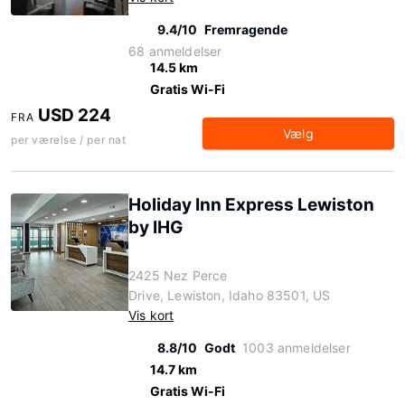
9.4/10
Fremragende
68 anmeldelser
14.5 km
Gratis Wi-Fi
USD 224
FRA
Vælg
per værelse / per nat
Holiday Inn Express Lewiston
by IHG
2425 Nez Perce
Drive, Lewiston, Idaho 83501, US
Vis kort
8.8/10
Godt
1003 anmeldelser
14.7 km
Gratis Wi-Fi