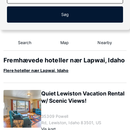
Søg
Search
Map
Nearby
Fremhævede hoteller nær Lapwai, Idaho
Flere hoteller nær Lapwai, Idaho
Quiet Lewiston Vacation Rental
w/ Scenic Views!
35309 Powell
Rd, Lewiston, Idaho 83501, US
Vis kort