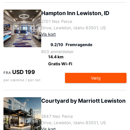
Hampton Inn Lewiston, ID
2701 Nez Perce
Drive, Lewiston, Idaho 83501, US
Vis kort
9.2/10
Fremragende
803 anmeldelser
14.4 km
Gratis Wi-Fi
USD 199
FRA
Vælg
per værelse / per nat
Courtyard by Marriott Lewiston
2647 Nez Perce
Drive, Lewiston, Idaho 83501, US
Vis kort