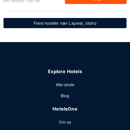
per værelse / per nat
Flere hoteller nær Lapwai, Idaho
Explore Hotels
Alle lande
Blog
HotelsOne
Om os