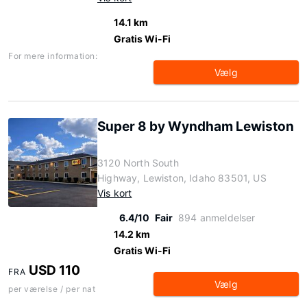
14.1 km
Gratis Wi-Fi
For mere information:
Vælg
Super 8 by Wyndham Lewiston
3120 North South
Highway, Lewiston, Idaho 83501, US
Vis kort
6.4/10
Fair
894 anmeldelser
14.2 km
Gratis Wi-Fi
USD 110
FRA
Vælg
per værelse / per nat