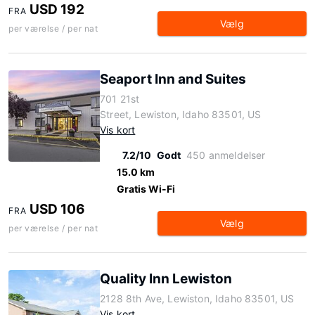
USD 192
FRA
Vælg
per værelse / per nat
Seaport Inn and Suites
701 21st
Street, Lewiston, Idaho 83501, US
Vis kort
7.2/10
Godt
450 anmeldelser
15.0 km
Gratis Wi-Fi
USD 106
FRA
Vælg
per værelse / per nat
Quality Inn Lewiston
2128 8th Ave, Lewiston, Idaho 83501, US
Vis kort