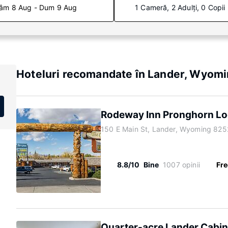
âm 8 Aug - Dum 9 Aug
1 Cameră, 2 Adulți, 0 Copii
Hoteluri recomandate în Lander, Wyom
Rodeway Inn Pronghorn L
150 E Main St, Lander, Wyoming 825
8.8/10
Bine
1007 opinii
Fre
Quarter-acre Lander Cabin