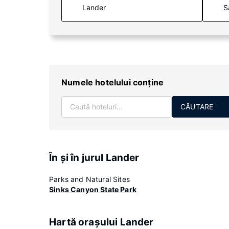
S
Numele hotelului conţine
CĂUTARE
În şi în jurul Lander
Parks and Natural Sites
Sinks Canyon State Park
Hartă oraşului Lander