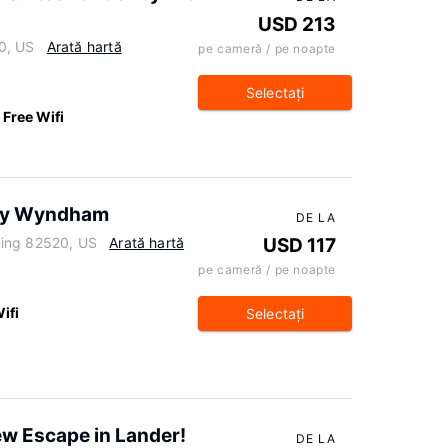
USD 213
0, US
Arată hartă
pe cameră / pe noapte
Selectaţi
Free Wifi
 by Wyndham
DE LA
ming 82520, US
Arată hartă
USD 117
pe cameră / pe noapte
ifi
Selectaţi
iew Escape in Lander!
DE LA