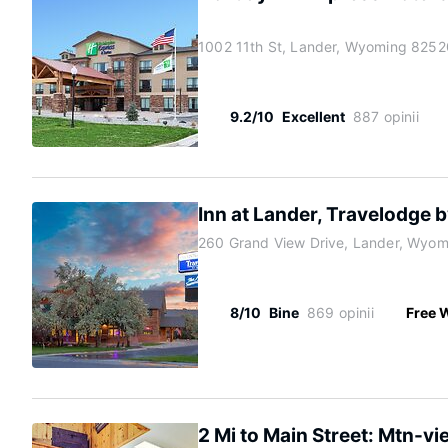
1002 11th St, Lander, Wyoming 8252
9.2/10
Excellent
887 opinii
Inn at Lander, Travelodge
260 Grand View Drive, Lander, Wyo
8/10
Bine
869 opinii
Free W
2 Mi to Main Street: Mtn-v