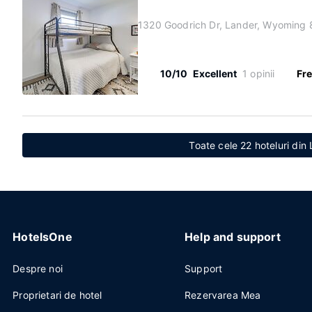
1320 Goodrich Dr, Lander, Wyoming
10/10
Excellent
1 opinii
Fre
Toate cele 22 hoteluri di
HotelsOne
Help and support
Despre noi
Support
Proprietari de hotel
Rezervarea Mea