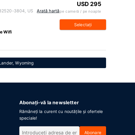
USD 295
 82520-3804, US
Arată hartă
pe cameră / pe noapte
Selectaţi
e Wifi
n Lander, Wyoming
Abonați-vă la newsletter
Rămâneți la curent cu noutățile și ofertele
speciale!
Abonare