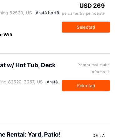
USD 269
ming 82520, US
Arată hartă
pe cameră / pe noapte
Selectaţi
e Wifi
at w/ Hot Tub, Deck
Pentru mai multe
informaţii:
ming 82520-3057, US
Arată
Selectaţi
 Rental: Yard, Patio!
DE LA