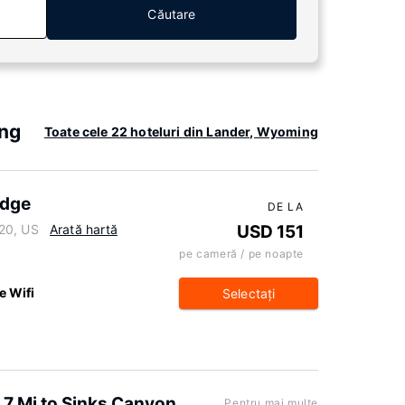
Căutare
ing
Toate cele 22 hoteluri din Lander, Wyoming
odge
DE LA
20, US
Arată hartă
USD 151
pe cameră / pe noapte
e Wifi
Selectaţi
 7 Mi to Sinks Canyon
Pentru mai multe