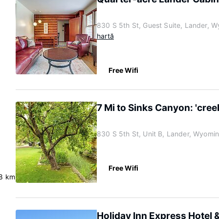
830 S 5th St, Guest Suite, Lander,
hartă
Free Wifi
7 Mi to Sinks Canyon: 'cree
830 S 5th St, Unit B, Lander, Wyomi
Free Wifi
8 km
Holiday Inn Express Hotel 