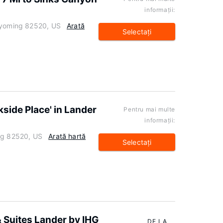
informaţii:
 Wyoming 82520, US
Arată
Selectaţi
kside Place' in Lander
Pentru mai multe
informaţii:
ng 82520, US
Arată hartă
Selectaţi
& Suites Lander by IHG
DE LA