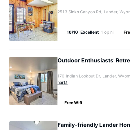
2513 Sinks Canyon Rd, Lander, Wyo
10/10
Excellent
1 opinii
Fre
Outdoor Enthusiasts' Retre
170 Indian Lookout Dr, Lander, Wyo
hartă
Free Wifi
Family-friendly Lander Home