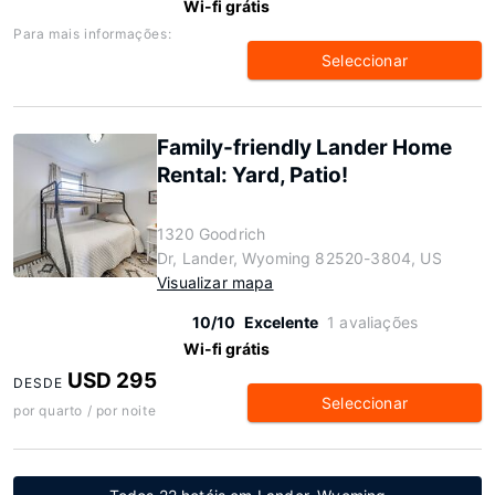
Wi-fi grátis
Para mais informações:
Seleccionar
Family-friendly Lander Home
Rental: Yard, Patio!
1320 Goodrich
Dr, Lander, Wyoming 82520-3804, US
Visualizar mapa
10/10
Excelente
1 avaliações
Wi-fi grátis
USD 295
DESDE
Seleccionar
por quarto / por noite