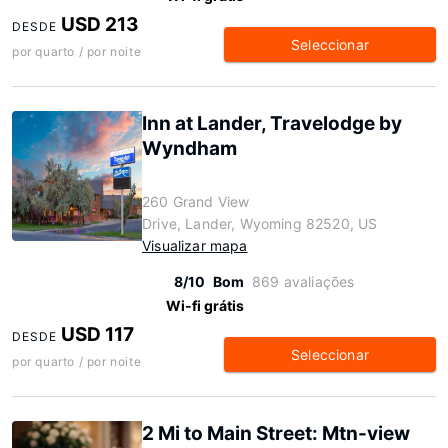
USD 213
DESDE
Seleccionar
por quarto / por noite
Inn at Lander, Travelodge by
Wyndham
260 Grand View
Drive, Lander, Wyoming 82520, US
Visualizar mapa
8/10
Bom
869 avaliações
Wi-fi grátis
USD 117
DESDE
Seleccionar
por quarto / por noite
2 Mi to Main Street: Mtn-view