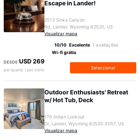
Escape in Lander!
2513 Sinks Canyon
Rd, Lander, Wyoming 82520, US
Visualizar mapa
10/10
Excelente
1 avaliações
Wi-fi grátis
USD 269
DESDE
Seleccionar
por quarto / por noite
Outdoor Enthusiasts' Retreat
w/ Hot Tub, Deck
170 Indian Lookout
Dr, Lander, Wyoming 82520-3057, US
Visualizar mapa