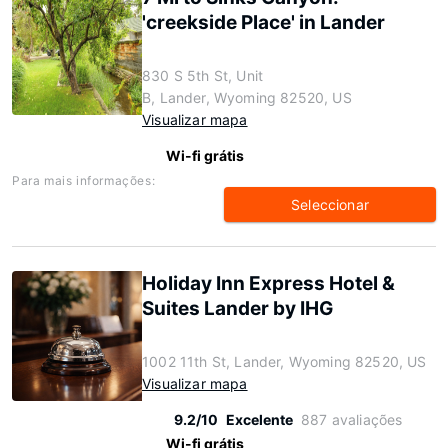
'creekside Place' in Lander
830 S 5th St, Unit
B, Lander, Wyoming 82520, US
Visualizar mapa
Wi-fi grátis
Para mais informações:
Seleccionar
Holiday Inn Express Hotel &
Suites Lander by IHG
1002 11th St, Lander, Wyoming 82520, US
Visualizar mapa
9.2/10
Excelente
887 avaliações
Wi-fi grátis