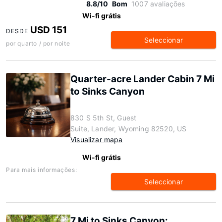
8.8/10
Bom
1007 avaliações
Wi-fi grátis
USD 151
DESDE
Seleccionar
por quarto / por noite
Quarter-acre Lander Cabin 7 Mi
to Sinks Canyon
830 S 5th St, Guest
Suite, Lander, Wyoming 82520, US
Visualizar mapa
Wi-fi grátis
Para mais informações:
Seleccionar
7 Mi to Sinks Canyon: