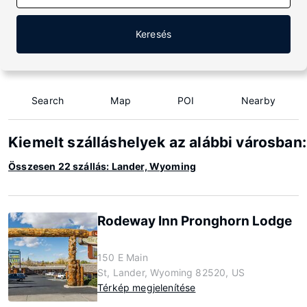
Keresés
Search
Map
POI
Nearby
Kiemelt szálláshelyek az alábbi városba
Összesen 22 szállás: Lander, Wyoming
Rodeway Inn Pronghorn Lodge
150 E Main
St, Lander, Wyoming 82520, US
Térkép megjelenítése