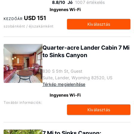
8.8/10
Jó
1007 értékelés
Ingyenes Wi-Fi
USD 151
KEZDŐÁR
Kiválasztás
szobánként / éjszakánként
Quarter-acre Lander Cabin 7 Mi
to Sinks Canyon
830 S 5th St, Guest
Suite, Lander, Wyoming 82520, US
Térkép megjelenítése
Ingyenes Wi-Fi
További információk:
Kiválasztás
7 Mi to Sinks Canyon: