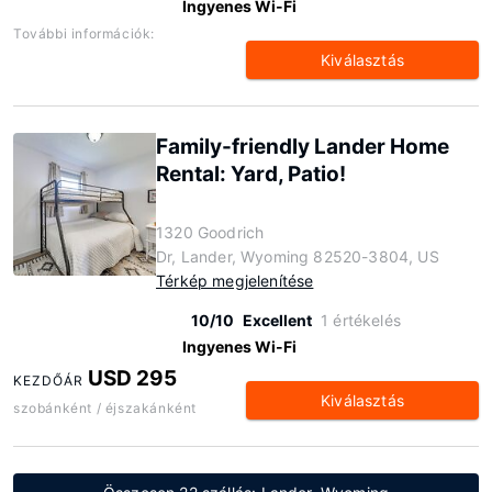
Ingyenes Wi-Fi
További információk:
Kiválasztás
Family-friendly Lander Home
Rental: Yard, Patio!
1320 Goodrich
Dr, Lander, Wyoming 82520-3804, US
Térkép megjelenítése
10/10
Excellent
1 értékelés
Ingyenes Wi-Fi
USD 295
KEZDŐÁR
Kiválasztás
szobánként / éjszakánként