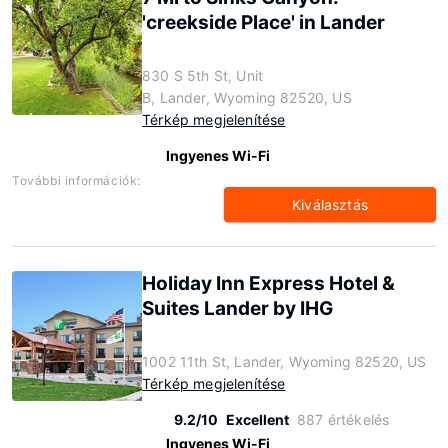
'creekside Place' in Lander
830 S 5th St, Unit
B, Lander, Wyoming 82520, US
Térkép megjelenítése
Ingyenes Wi-Fi
További információk:
Kiválasztás
Holiday Inn Express Hotel &
Suites Lander by IHG
1002 11th St, Lander, Wyoming 82520, US
Térkép megjelenítése
9.2/10
Excellent
887 értékelés
Ingyenes Wi-Fi