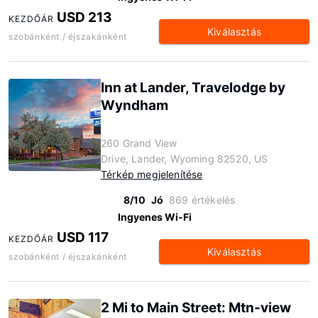
USD 213
KEZDŐÁR
Kiválasztás
szobánként / éjszakánként
Inn at Lander, Travelodge by
Wyndham
260 Grand View
Drive, Lander, Wyoming 82520, US
Térkép megjelenítése
8/10
Jó
869 értékelés
Ingyenes Wi-Fi
USD 117
KEZDŐÁR
Kiválasztás
szobánként / éjszakánként
2 Mi to Main Street: Mtn-view