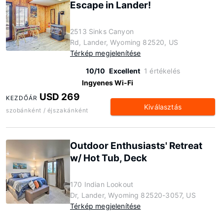
Escape in Lander!
2513 Sinks Canyon
Rd, Lander, Wyoming 82520, US
Térkép megjelenítése
10/10
Excellent
1 értékelés
Ingyenes Wi-Fi
USD 269
KEZDŐÁR
Kiválasztás
szobánként / éjszakánként
Outdoor Enthusiasts' Retreat
w/ Hot Tub, Deck
170 Indian Lookout
Dr, Lander, Wyoming 82520-3057, US
Térkép megjelenítése