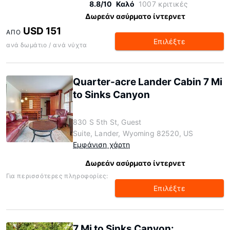
8.8/10
Καλό
1007 κριτικές
Δωρεάν ασύρματο ίντερνετ
USD 151
ΑΠΌ
Επιλέξτε
ανά δωμάτιο / ανά νύχτα
Quarter-acre Lander Cabin 7 Mi
to Sinks Canyon
830 S 5th St, Guest
Suite, Lander, Wyoming 82520, US
Εμφάνιση χάρτη
Δωρεάν ασύρματο ίντερνετ
Για περισσότερες πληροφορίες:
Επιλέξτε
7 Mi to Sinks Canyon: