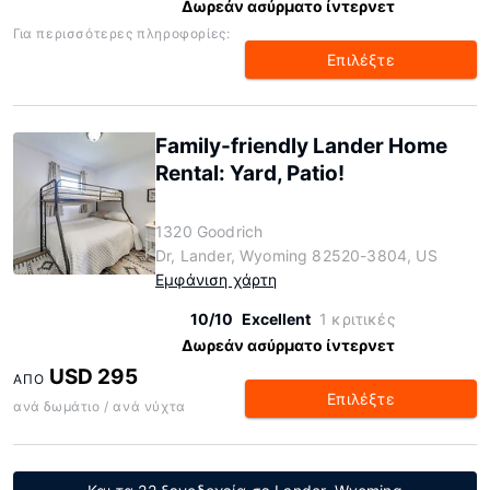
Δωρεάν ασύρματο ίντερνετ
Για περισσότερες πληροφορίες:
Επιλέξτε
Family-friendly Lander Home
Rental: Yard, Patio!
1320 Goodrich
Dr, Lander, Wyoming 82520-3804, US
Εμφάνιση χάρτη
10/10
Excellent
1 κριτικές
Δωρεάν ασύρματο ίντερνετ
USD 295
ΑΠΌ
Επιλέξτε
ανά δωμάτιο / ανά νύχτα