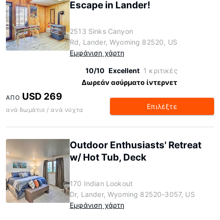
Escape in Lander!
2513 Sinks Canyon
Rd, Lander, Wyoming 82520, US
Εμφάνιση χάρτη
10/10
Excellent
1 κριτικές
Δωρεάν ασύρματο ίντερνετ
USD 269
ΑΠΌ
Επιλέξτε
ανά δωμάτιο / ανά νύχτα
Outdoor Enthusiasts' Retreat
w/ Hot Tub, Deck
170 Indian Lookout
Dr, Lander, Wyoming 82520-3057, US
Εμφάνιση χάρτη