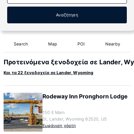
Αναζήτηση
Search
Map
POI
Nearby
Προτεινόμενα ξενοδοχεία σε Lander, W
Και τα 22 ξενοδοχεία σε Lander, Wyoming
Rodeway Inn Pronghorn Lodge
150 E Main
St, Lander, Wyoming 82520, US
Εμφάνιση χάρτη