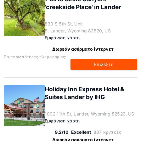
'creekside Place' in Lander
830 S 5th St, Unit
B, Lander, Wyoming 82520, US
Εμφάνιση χάρτη
Δωρεάν ασύρματο ίντερνετ
Για περισσότερες πληροφορίες:
Επιλέξτε
Holiday Inn Express Hotel &
Suites Lander by IHG
1002 11th St, Lander, Wyoming 82520, US
Εμφάνιση χάρτη
9.2/10
Excellent
887 κριτικές
Δωρεάν ασύρματο ίντερνετ