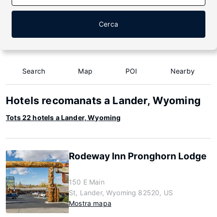
Cerca
Search
Map
POI
Nearby
Hotels recomanats a Lander, Wyoming
Tots 22 hotels a Lander, Wyoming
Rodeway Inn Pronghorn Lodge
150 E Main
St, Lander, Wyoming 82520, US
Mostra mapa