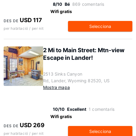
8/10
Bé
869 comentaris
Wifi gratis
USD 117
DES DE
Selecciona
per habitació / per nit
2 Mi to Main Street: Mtn-view
Escape in Lander!
2513 Sinks Canyon
Rd, Lander, Wyoming 82520, US
Mostra mapa
10/10
Excellent
1 comentaris
Wifi gratis
USD 269
DES DE
Selecciona
per habitació / per nit