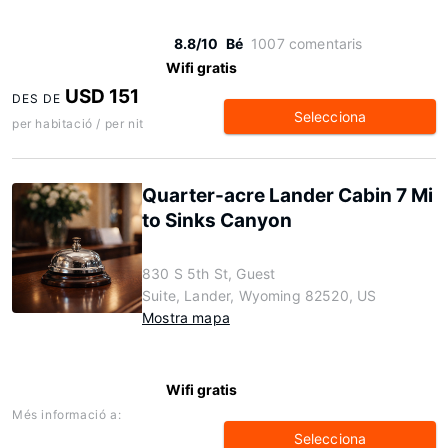
8.8/10
Bé
1007 comentaris
Wifi gratis
USD 151
DES DE
Selecciona
per habitació / per nit
Quarter-acre Lander Cabin 7 Mi
to Sinks Canyon
830 S 5th St, Guest
Suite, Lander, Wyoming 82520, US
Mostra mapa
Wifi gratis
Més informació a:
Selecciona