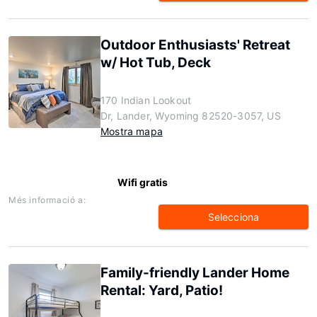
Outdoor Enthusiasts' Retreat
w/ Hot Tub, Deck
170 Indian Lookout
Dr, Lander, Wyoming 82520-3057, US
Mostra mapa
Wifi gratis
Més informació a:
Selecciona
Family-friendly Lander Home
Rental: Yard, Patio!