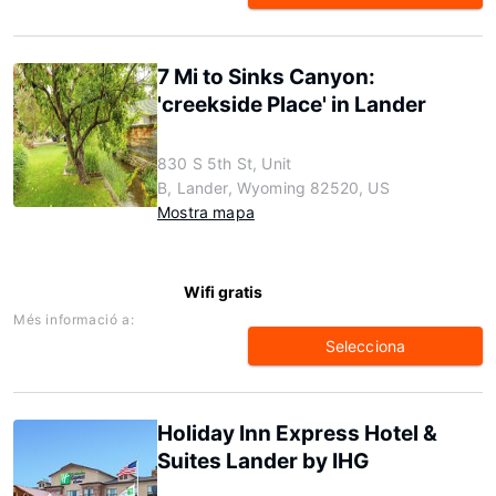
7 Mi to Sinks Canyon:
'creekside Place' in Lander
830 S 5th St, Unit
B, Lander, Wyoming 82520, US
Mostra mapa
Wifi gratis
Més informació a:
Selecciona
Holiday Inn Express Hotel &
Suites Lander by IHG