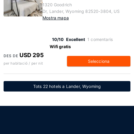
1320 Goodrich
Dr, Lander, Wyoming 82520-3804, US
Mostra mapa
10/10
Excellent
1 comentaris
Wifi gratis
USD 295
DES DE
Selecciona
per habitació / per nit
Tots 22 hotels a Lander, Wyoming