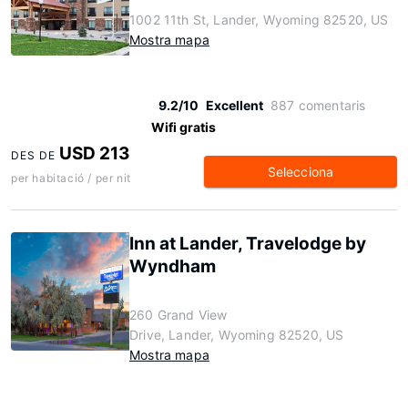
1002 11th St, Lander, Wyoming 82520, US
Mostra mapa
9.2/10
Excellent
887 comentaris
Wifi gratis
USD 213
DES DE
Selecciona
per habitació / per nit
Inn at Lander, Travelodge by
Wyndham
260 Grand View
Drive, Lander, Wyoming 82520, US
Mostra mapa