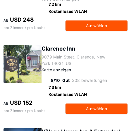
7.2 km
Kostenloses WLAN
USD 248
AB
Auswählen
pro Zimmer / pro Nacht
Clarence Inn
9079 Main Steet, Clarence, New
York 14031, US
Karte anzeigen
8/10
Gut
308 bewertungen
7.3 km
Kostenloses WLAN
USD 152
AB
Auswählen
pro Zimmer / pro Nacht