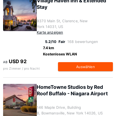
Village Haven Inn & Extended
Stay
9370 Main St, Clarence, New
York 14031, US
Karte anzeigen
5.2/10
Fair
168 bewertungen
7.4 km
Kostenloses WLAN
USD 92
AB
Auswählen
pro Zimmer / pro Nacht
HomeTowne Studios by Red
Roof Buffalo - Niagara Airport
146 Maple Drive, Building
B, Bowmansville, New York 14026, US