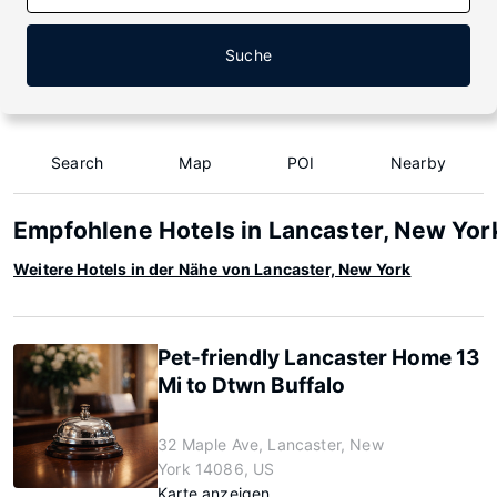
Suche
Search
Map
POI
Nearby
Empfohlene Hotels in Lancaster, New Yor
Weitere Hotels in der Nähe von Lancaster, New York
Pet-friendly Lancaster Home 13
Mi to Dtwn Buffalo
32 Maple Ave, Lancaster, New
York 14086, US
Karte anzeigen