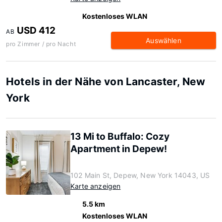
Kostenloses WLAN
USD 412
AB
Auswählen
pro Zimmer / pro Nacht
Hotels in der Nähe von Lancaster, New
York
13 Mi to Buffalo: Cozy
Apartment in Depew!
102 Main St, Depew, New York 14043, US
Karte anzeigen
5.5 km
Kostenloses WLAN