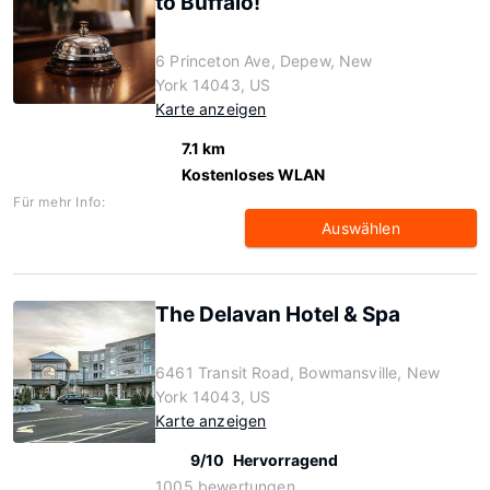
to Buffalo!
6 Princeton Ave, Depew, New
York 14043, US
Karte anzeigen
7.1 km
Kostenloses WLAN
Für mehr Info:
Auswählen
The Delavan Hotel & Spa
6461 Transit Road, Bowmansville, New
York 14043, US
Karte anzeigen
9/10
Hervorragend
1005 bewertungen