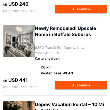
USD 240
AB
Auswählen
pro Zimmer / pro Nacht
Newly Remodeled! Upscale
Home in Buffalo Suburbs
6360 Transit Rd, Depew, New
York 14225, US
Karte anzeigen
7.0 km
Kostenloses WLAN
USD 441
AB
Auswählen
pro Zimmer / pro Nacht
Depew Vacation Rental ~ 10 Mi