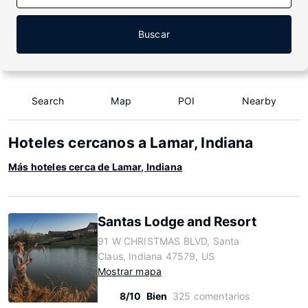
Buscar
Search
Map
POI
Nearby
Hoteles cercanos a Lamar, Indiana
Más hoteles cerca de Lamar, Indiana
Santas Lodge and Resort
91 W CHRISTMAS BLVD, Santa
Claus, Indiana 47579, US
Mostrar mapa
8/10
Bien
325 comentarios