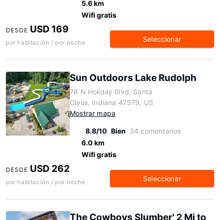
5.6 km
Wifi gratis
USD 169
DESDE
Seleccionar
por habitación / por noche
Sun Outdoors Lake Rudolph
78 N Holiday Blvd, Santa
Claus, Indiana 47579, US
Mostrar mapa
8.8/10
Bien
34 comentarios
6.0 km
Wifi gratis
USD 262
DESDE
Seleccionar
por habitación / por noche
The Cowboys Slumber' 2 Mi to