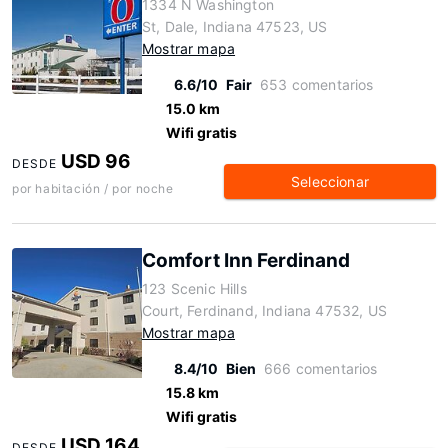
1334 N Washington
St, Dale, Indiana 47523, US
Mostrar mapa
6.6/10
Fair
653 comentarios
15.0 km
Wifi gratis
USD 96
DESDE
Seleccionar
por habitación / por noche
Comfort Inn Ferdinand
123 Scenic Hills
Court, Ferdinand, Indiana 47532, US
Mostrar mapa
8.4/10
Bien
666 comentarios
15.8 km
Wifi gratis
USD 164
DESDE