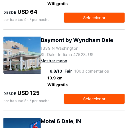
Wifi gratis
USD 64
DESDE
Seleccionar
por habitación / por noche
Baymont by Wyndham Dale
1339 N Washington
St, Dale, Indiana 47523, US
Mostrar mapa
6.8/10
Fair
1003 comentarios
13.9 km
Wifi gratis
USD 125
DESDE
Seleccionar
por habitación / por noche
Motel 6 Dale, IN