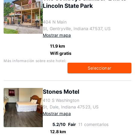
Lincoln State Park
404 N Main
St, Gentryville, Indiana 47537, US
Mostrar mapa
11.9 km
Wifi gratis
Más información sobre este hotel:
Seleccionar
Stones Motel
410 S Washington
St, Dale, Indiana 47523, US
Mostrar mapa
5.2/10
Fair
11 comentarios
12.8 km