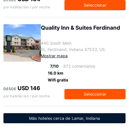
Seleccionar
por habitación / por noche
Quality Inn & Suites Ferdinand
440 South Main
St, Ferdinand, Indiana 47532, US
Mostrar mapa
7/10
672 comentarios
16.0 km
Wifi gratis
USD 146
DESDE
Seleccionar
por habitación / por noche
Más hoteles cerca de Lamar, Indiana