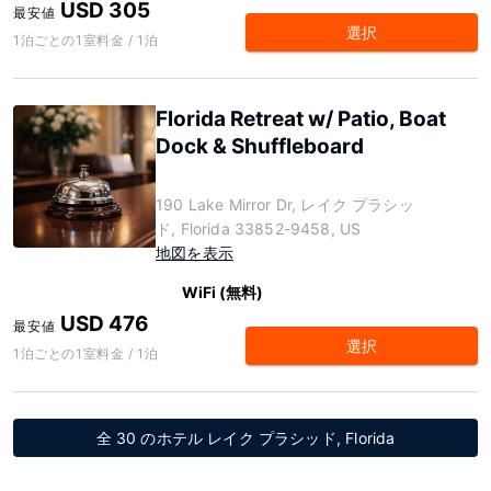
USD 305
最安値
選択
1泊ごとの1室料金 / 1泊
Florida Retreat w/ Patio, Boat
Dock & Shuffleboard
190 Lake Mirror Dr, レイク プラシッ
ド, Florida 33852-9458, US
地図を表示
WiFi (無料)
USD 476
最安値
選択
1泊ごとの1室料金 / 1泊
全 30 のホテル レイク プラシッド, Florida