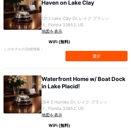
Haven on Lake Clay
1212 Lake Clay Dr, レイク プラシッ
ド, Florida 33852, US
地図を表示
WiFi (無料)
このホテルの詳細情報：
選択
Waterfront Home w/ Boat Dock
in Lake Placid!
264 S Huntley Dr, レイク プラシッ
ド, Florida 33852, US
地図を表示
WiFi (無料)