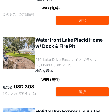
WiFi (無料)
このホテルの詳細情報：
選択
Waterfront Lake Placid Home
w/ Dock & Fire Pit
910 Lake Drive East, レイク プラシッ
ド, Florida 33852, US
地図を表示
WiFi (無料)
USD 308
最安値
選択
1泊ごとの1室料金 / 1泊
Holiday Inn Express & Suites