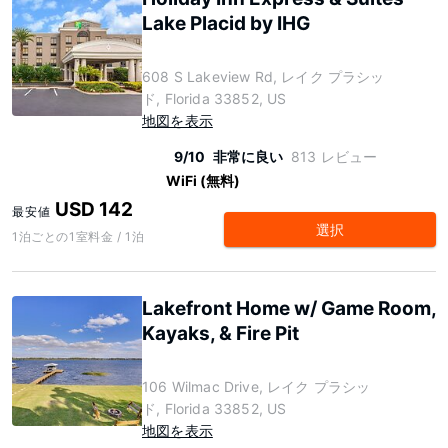
Lake Placid by IHG
608 S Lakeview Rd, レイク プラシッ
ド, Florida 33852, US
地図を表示
9/10
非常に良い
813 レビュー
WiFi (無料)
USD 142
最安値
選択
1泊ごとの1室料金 / 1泊
Lakefront Home w/ Game Room,
Kayaks, & Fire Pit
106 Wilmac Drive, レイク プラシッ
ド, Florida 33852, US
地図を表示