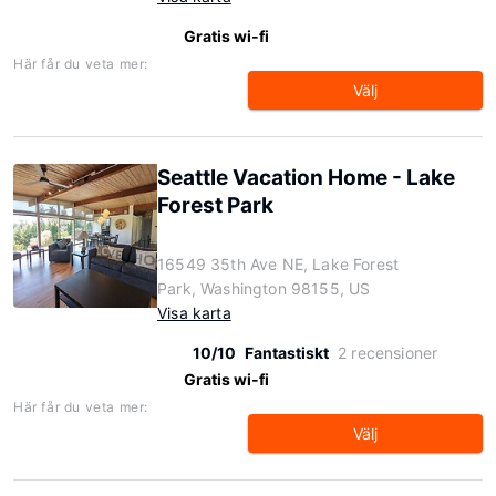
Gratis wi-fi
Här får du veta mer:
Välj
Seattle Vacation Home - Lake
Forest Park
16549 35th Ave NE, Lake Forest
Park, Washington 98155, US
Visa karta
10/10
Fantastiskt
2 recensioner
Gratis wi-fi
Här får du veta mer:
Välj