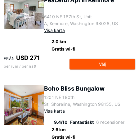
Peaceful Apt in Kenmore
6410 NE 187th St, Unit
A, Kenmore, Washington 98028, US
Visa karta
2.0 km
Gratis wi-fi
USD 271
FRÅN
Välj
per rum / per natt
Boho Bliss Bungalow
1201 NE 180th
St, Shoreline, Washington 98155, US
Visa karta
9.4/10
Fantastiskt
6 recensioner
2.6 km
Gratis wi-fi