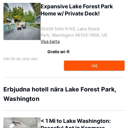
Expansive Lake Forest Park
Home w/ Private Deck!
20406 54th Pl NE, Lake Forest
Park, Washington 98155-1808, US
Visa karta
Gratis wi-fi
Här får du veta mer:
Välj
Erbjudna hotell nära Lake Forest Park,
Washington
< 1 Mi to Lake Washington: