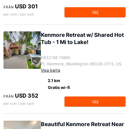
USD 301
FRÅN
Välj
per rum / per natt
Kenmore Retreat w/ Shared Hot
Tub - 1 Mi to Lake!
5832 NE 198th
Pl, Kenmore, Washington 98028-3115, US
Visa karta
2.1 km
Gratis wi-fi
USD 352
FRÅN
Välj
per rum / per natt
Beautiful Kenmore Retreat Near