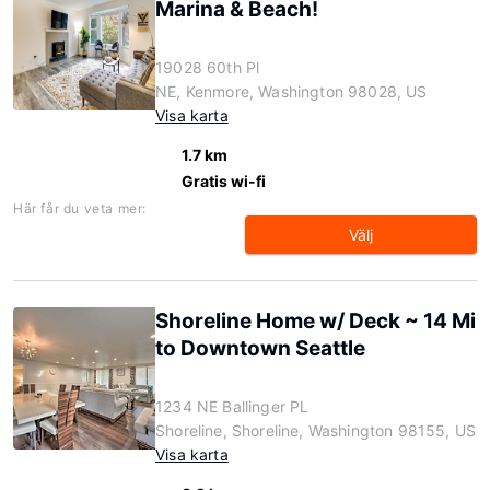
Marina & Beach!
19028 60th Pl
NE, Kenmore, Washington 98028, US
Visa karta
1.7 km
Gratis wi-fi
Här får du veta mer:
Välj
Shoreline Home w/ Deck ~ 14 Mi
to Downtown Seattle
1234 NE Ballinger PL
Shoreline, Shoreline, Washington 98155, US
Visa karta