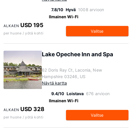
7.8/10
Hyvä
1008 arvioon
Ilmainen Wi-Fi
USD 195
ALKAEN
Valitse
per huone / yötä kohti
Lake Opechee Inn and Spa
62 Doris Ray Ct, Laconia, New
Hampshire 03246, US
Näytä kartta
9.4/10
Loistava
676 arvioon
Ilmainen Wi-Fi
USD 328
ALKAEN
Valitse
per huone / yötä kohti