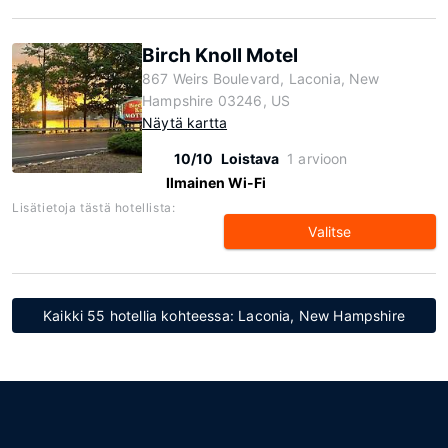
Birch Knoll Motel
867 Weirs Boulevard, Laconia, New
Hampshire 03246, US
Näytä kartta
10/10
Loistava
1 arvioon
Ilmainen Wi-Fi
Lisätietoja tästä hotellista:
Valitse
Kaikki 55 hotellia kohteessa: Laconia, New Hampshire