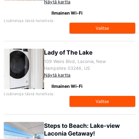
Näytä kartta
Ilmainen Wi-Fi
Lisätietoja tästä hotellista:
Valitse
Lady of The Lake
109 Weirs Blvd, Laconia, New
Hampshire 03246, US
Näytä kartta
Ilmainen Wi-Fi
Lisätietoja tästä hotellista:
Valitse
Steps to Beach: Lake-view
Laconia Getaway!