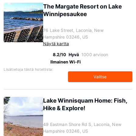
The Margate Resort on Lake
Winnipesaukee
76 Lake Street, Laconia, New
Hampshire 03246, US
Näytä kartta
8.2/10
Hyvä
1000 arvioon
Ilmainen Wi-Fi
Lisätietoja tästä hotellista:
Valitse
Lake Winnisquam Home: Fish,
Hike & Explore!
49 Eastman Shore Rd S, Laconia, New
Hampshire 03246, US