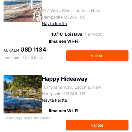
277 Weirs Blvd, Laconia, New
Hampshire 03246, US
Näytä kartta
10/10
Loistava
1 arvioon
Ilmainen Wi-Fi
USD 1134
ALKAEN
Valitse
per huone / yötä kohti
Happy Hideaway
101 Shane Way, Laconia, New
Hampshire 03246, US
Näytä kartta
Ilmainen Wi-Fi
Lisätietoja tästä hotellista:
Valitse