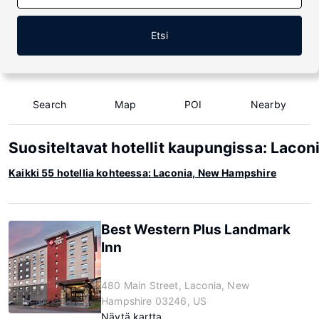
Etsi
Search
Map
POI
Nearby
Suositeltavat hotellit kaupungissa: Laco
Kaikki 55 hotellia kohteessa: Laconia, New Hampshire
Best Western Plus Landmark
Inn
480 Main Street, Laconia, New
Hampshire 03246, US
Näytä kartta