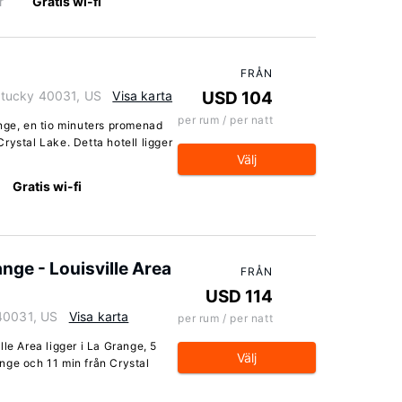
r
Gratis wi-fi
FRÅN
tucky 40031, US
Visa karta
USD 104
per rum / per natt
ange, en tio minuters promenad
rystal Lake. Detta hotell ligger
Välj
Gratis wi-fi
nge - Louisville Area
FRÅN
USD 114
 40031, US
Visa karta
per rum / per natt
le Area ligger i La Grange, 5
Välj
nge och 11 min från Crystal