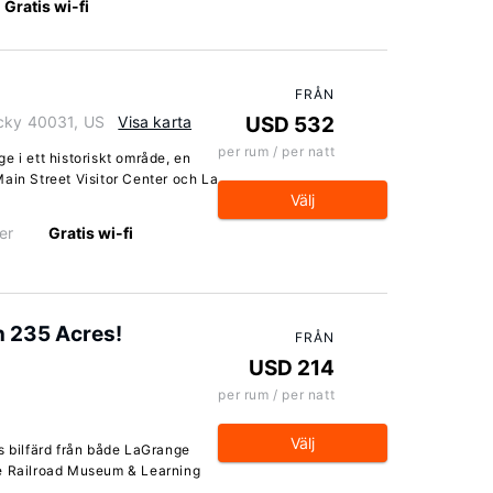
Gratis wi-fi
FRÅN
ucky 40031, US
Visa karta
USD 532
per rum / per natt
e i ett historiskt område, en
ain Street Visitor Center och La
Välj
er
Gratis wi-fi
on 235 Acres!
FRÅN
USD 214
per rum / per natt
Välj
s bilfärd från både LaGrange
ge Railroad Museum & Learning