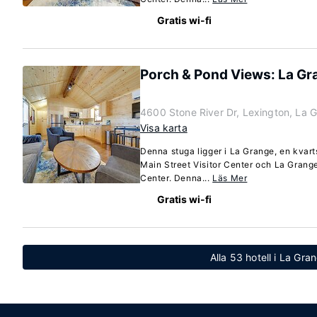
Gratis wi-fi
Porch & Pond Views: La Gr
4600 Stone River Dr, Lexington, La 
Visa karta
Denna stuga ligger i La Grange, en kvart
Main Street Visitor Center och La Gran
Center. Denna...
Läs Mer
Gratis wi-fi
Alla 53 hotell i La Gr