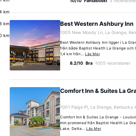
10/10
Fantastiskt
5 recensione
4 km
Best Western Ashbury Inn
.8 km
1005 New Moody Ln, La Grange, Ken
.0 km
Best Western Ashbury Inn ligger i La Gr
från både Baptist Health La Grange och C
1,4 km från...
Läs Mer
8.2/10
Bra
1005 recensioner
Comfort Inn & Suites La Gra
1001 Paige Pl, La Grange, Kentucky
Comfort Inn & Suites La Grange - Louisvil
min promenad från Baptist Health La Gra
Lake. Detta...
Läs Mer