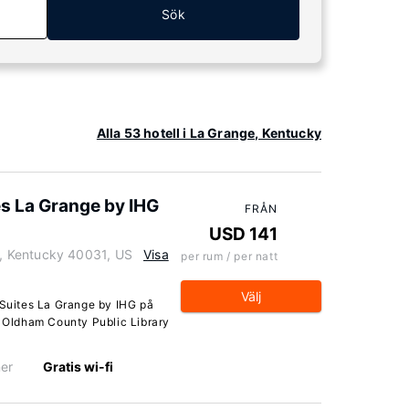
Sök
Alla 53 hotell i La Grange, Kentucky
es La Grange by IHG
FRÅN
USD 141
, Kentucky 40031, US
Visa
per rum / per natt
Välj
 Suites La Grange by IHG på
e Oldham County Public Library
er
Gratis wi-fi