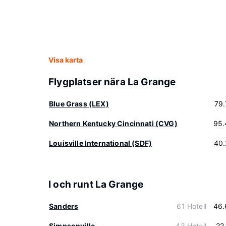
Visa karta
Flygplatser nära La Grange
Blue Grass (LEX)
79
Northern Kentucky Cincinnati (CVG)
95.
Louisville International (SDF)
40.
I och runt La Grange
Sanders
61 Hotell
46.
Simpsonville
43 Hotell
22