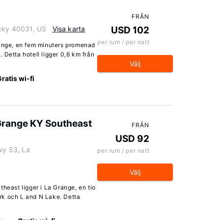
FRÅN
ucky 40031, US
Visa karta
USD 102
per rum / per natt
range, en fem minuters promenad
 Detta hotell ligger 0,6 km från
Välj
ratis wi-fi
range KY Southeast
FRÅN
USD 92
Hwy 53, La
per rum / per natt
Välj
ast ligger i La Grange, en tio
rk och L and N Lake. Detta