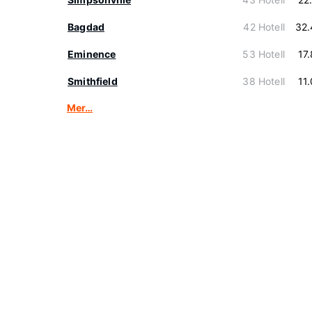
Bagdad
42 Hotell
32.
Eminence
53 Hotell
17
Smithfield
38 Hotell
11
Mer…