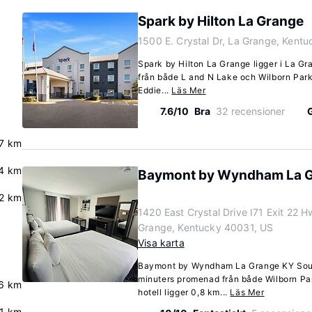
Spark by Hilton La Grange
1500 E. Crystal Dr, La Grange, Kent
Spark by Hilton La Grange ligger i La G
från både L and N Lake och Wilborn Park.
Eddie...
Läs Mer
7.6/10
Bra
32 recensioner
G
.7 km
4 km
Baymont by Wyndham La G
2 km
1420 East Crystal Drive I71 Exit 22 
Grange, Kentucky 40031, US
Visa karta
Baymont by Wyndham La Grange KY Southe
minuters promenad från både Wilborn Pa
6 km
hotell ligger 0,8 km...
Läs Mer
.1 km