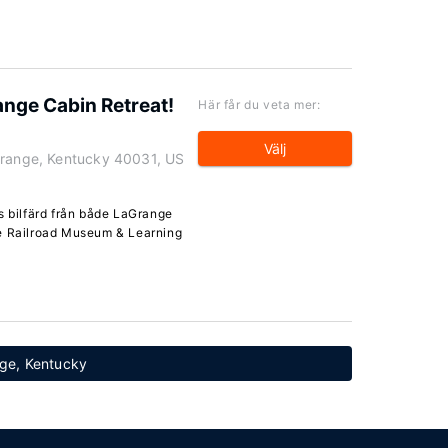
ange Cabin Retreat!
Här får du veta mer:
Välj
Grange, Kentucky 40031, US
s bilfärd från både LaGrange
ge Railroad Museum & Learning
ange, Kentucky