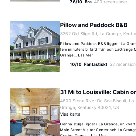
7.6/10
Bra
400 recensioner
Pillow and Paddock B&B
3262 Old Sligo Rd, La Grange, Kent
Pillow and Paddock B&B ligger i La Grang
fem minuters bilfärd från och LaGrange M
Grange...
Läs Mer
10/10
Fantastiskt
52 recension
31 Mi to Louisville: Cabin 
4600 Stone River Dr, Sea Biscuit, La
Grange, Kentucky 40031, US
Visa karta
Denna stuga ligger i La Grange, en kvart
Main Street Visitor Center och La Gran
Center. Denna...
Läs Mer