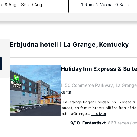
ör 8 Aug - Sön 9 Aug
1 Rum, 2 Vuxna, 0 Barn
Erbjudna hotell i La Grange, Kentucky
Holiday Inn Express & Suit
1150 Commerce Parkway, La Grange
karta
I La Grange ligger Holiday Inn Express &
landet, en fem minuters bilfärd från båd
och LaGrange...
Läs Mer
9/10
Fantastiskt
863 recension