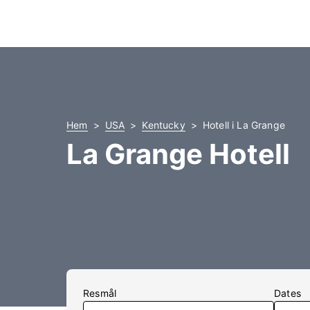
Hem
USA
Kentucky
Hotell i La Grange
La Grange Hotell
Resmål
Dates