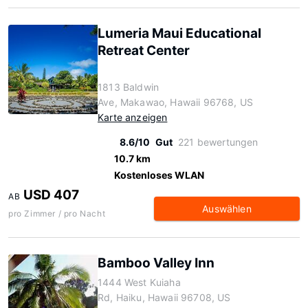
Lumeria Maui Educational
Retreat Center
1813 Baldwin
Ave, Makawao, Hawaii 96768, US
Karte anzeigen
8.6/10
Gut
221 bewertungen
10.7 km
Kostenloses WLAN
USD 407
AB
Auswählen
pro Zimmer / pro Nacht
Bamboo Valley Inn
1444 West Kuiaha
Rd, Haiku, Hawaii 96708, US