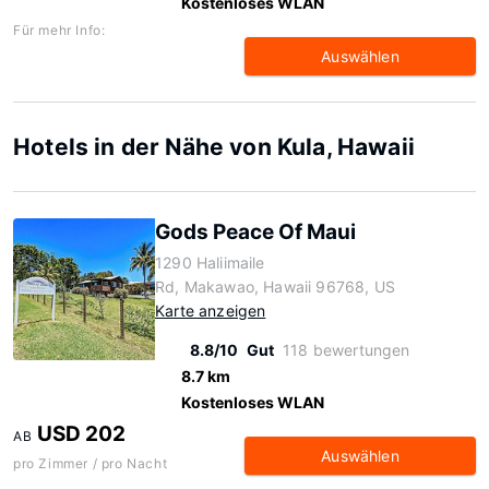
Kostenloses WLAN
Für mehr Info:
Auswählen
Hotels in der Nähe von Kula, Hawaii
Gods Peace Of Maui
1290 Haliimaile
Rd, Makawao, Hawaii 96768, US
Karte anzeigen
8.8/10
Gut
118 bewertungen
8.7 km
Kostenloses WLAN
USD 202
AB
Auswählen
pro Zimmer / pro Nacht