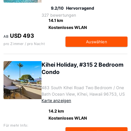
9.2/10
Hervorragend
327 bewertungen
14.1 km
Kostenloses WLAN
USD 493
AB
Auswählen
pro Zimmer / pro Nacht
Kihei Holiday, #315 2 Bedroom
Condo
483 South Kihei Road Two Bedroom / One
Bath Ocean View, Kīhei, Hawaii 96753, US
Karte anzeigen
14.2 km
Kostenloses WLAN
Für mehr Info: