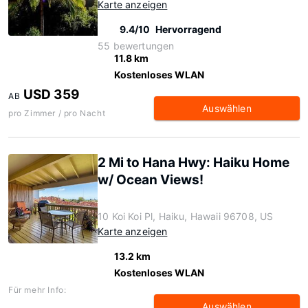
Karte anzeigen
9.4/10
Hervorragend
55 bewertungen
11.8 km
Kostenloses WLAN
USD 359
AB
Auswählen
pro Zimmer / pro Nacht
2 Mi to Hana Hwy: Haiku Home
w/ Ocean Views!
10 Koi Koi Pl, Haiku, Hawaii 96708, US
Karte anzeigen
13.2 km
Kostenloses WLAN
Für mehr Info:
Auswählen