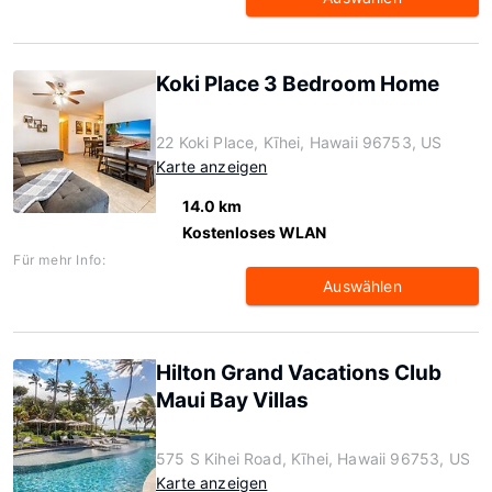
Koki Place 3 Bedroom Home
22 Koki Place, Kīhei, Hawaii 96753, US
Karte anzeigen
14.0 km
Kostenloses WLAN
Für mehr Info:
Auswählen
Hilton Grand Vacations Club
Maui Bay Villas
575 S Kihei Road, Kīhei, Hawaii 96753, US
Karte anzeigen