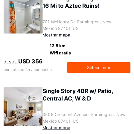
16 Mi to Aztec Ruins!
701 McHenry Dr, Farmington, New
Mexico 87401, US
Mostrar mapa
13.5 km
Wifi gratis
USD 356
DESDE
Seleccionar
por habitación / por noche
Single Story 4BR w/ Patio,
Central AC, W & D
3505 Crescent Avenue, Farmington, New
Mexico 87401, US
Mostrar mapa