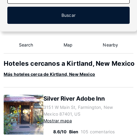
Buscar
Search
Map
Nearby
Hoteles cercanos a Kirtland, New Mexico
Más hoteles cerca de Kirtland, New Mexico
Silver River Adobe Inn
3151 W Main St, Farmington, New
Mexico 87401, US
Mostrar mapa
8.6/10
Bien
105 comentarios