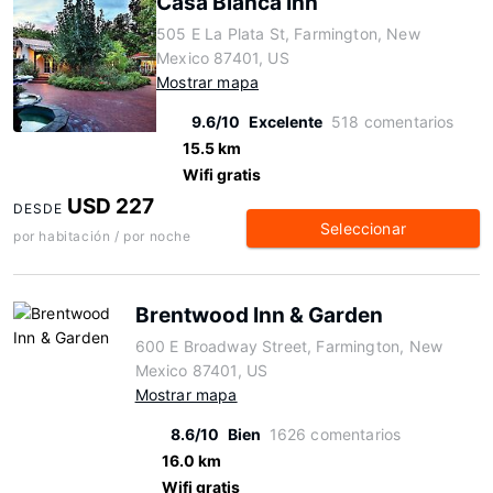
Casa Blanca Inn
505 E La Plata St, Farmington, New
Mexico 87401, US
Mostrar mapa
9.6/10
Excelente
518 comentarios
15.5 km
Wifi gratis
USD 227
DESDE
Seleccionar
por habitación / por noche
Brentwood Inn & Garden
600 E Broadway Street, Farmington, New
Mexico 87401, US
Mostrar mapa
8.6/10
Bien
1626 comentarios
16.0 km
Wifi gratis