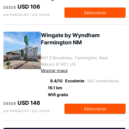
USD 106
DESDE
Seleccionar
por habitación / por noche
Wingate by Wyndham
Farmington NM
601 E Broadway, Farmington, New
Mexico 87401, US
Mostrar mapa
9.4/10
Excelente
342 comentarios
16.1 km
Wifi gratis
USD 146
DESDE
Seleccionar
por habitación / por noche