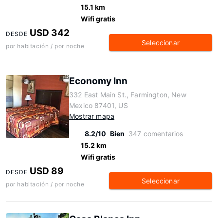
15.1 km
Wifi gratis
USD 342
DESDE
Seleccionar
por habitación / por noche
Economy Inn
332 East Main St., Farmington, New
Mexico 87401, US
Mostrar mapa
8.2/10
Bien
347 comentarios
15.2 km
Wifi gratis
USD 89
DESDE
Seleccionar
por habitación / por noche