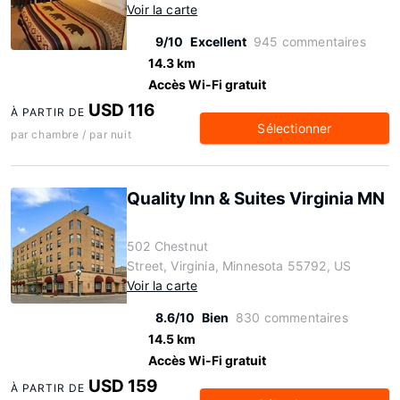
Voir la carte
9/10
Excellent
945 commentaires
14.3 km
Accès Wi-Fi gratuit
USD 116
À PARTIR DE
Sélectionner
par chambre / par nuit
Quality Inn & Suites Virginia MN
502 Chestnut
Street, Virginia, Minnesota 55792, US
Voir la carte
8.6/10
Bien
830 commentaires
14.5 km
Accès Wi-Fi gratuit
USD 159
À PARTIR DE