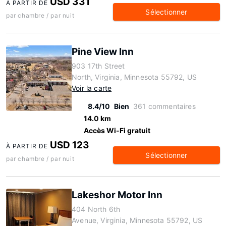
USD 331
À PARTIR DE
Sélectionner
par chambre / par nuit
Pine View Inn
903 17th Street
North, Virginia, Minnesota 55792, US
Voir la carte
8.4/10
Bien
361 commentaires
14.0 km
Accès Wi-Fi gratuit
USD 123
À PARTIR DE
Sélectionner
par chambre / par nuit
Lakeshor Motor Inn
404 North 6th
Avenue, Virginia, Minnesota 55792, US