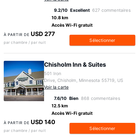
9.2/10
Excellent
627 commentaires
10.8 km
Accès Wi-Fi gratuit
USD 277
À PARTIR DE
Sélectionner
par chambre / par nuit
Chisholm Inn & Suites
501 Iron
Drive, Chisholm, Minnesota 55719, US
Voir la carte
7.6/10
Bien
868 commentaires
12.5 km
Accès Wi-Fi gratuit
USD 140
À PARTIR DE
Sélectionner
par chambre / par nuit