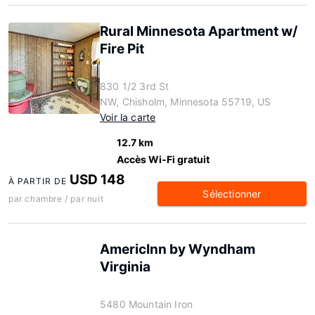
Rural Minnesota Apartment w/
Fire Pit
830 1/2 3rd St
NW, Chisholm, Minnesota 55719, US
Voir la carte
12.7 km
Accès Wi-Fi gratuit
USD 148
À PARTIR DE
Sélectionner
par chambre / par nuit
AmericInn by Wyndham
Virginia
5480 Mountain Iron